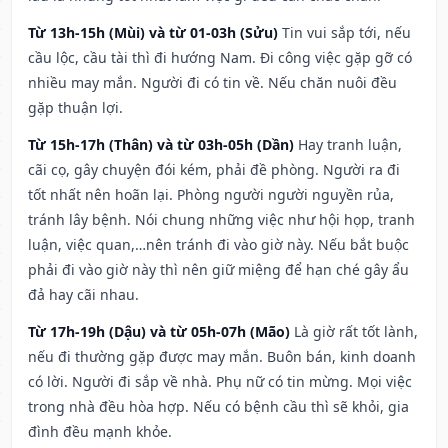
Từ 13h-15h (Mùi) và từ 01-03h (Sửu)
Tin vui sắp tới, nếu
cầu lộc, cầu tài thì đi hướng Nam. Đi công việc gặp gỡ có
nhiều may mắn. Người đi có tin về. Nếu chăn nuôi đều
gặp thuận lợi.
Từ 15h-17h (Thân) và từ 03h-05h (Dần)
Hay tranh luận,
cãi cọ, gây chuyện đói kém, phải đề phòng. Người ra đi
tốt nhất nên hoãn lại. Phòng người người nguyền rủa,
tránh lây bệnh. Nói chung những việc như hội họp, tranh
luận, việc quan,…nên tránh đi vào giờ này. Nếu bắt buộc
phải đi vào giờ này thì nên giữ miệng để hạn ché gây ẩu
đả hay cãi nhau.
Từ 17h-19h (Dậu) và từ 05h-07h (Mão)
Là giờ rất tốt lành,
nếu đi thường gặp được may mắn. Buôn bán, kinh doanh
có lời. Người đi sắp về nhà. Phụ nữ có tin mừng. Mọi việc
trong nhà đều hòa hợp. Nếu có bệnh cầu thì sẽ khỏi, gia
đình đều mạnh khỏe.