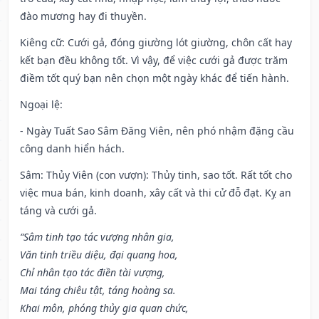
đào mương hay đi thuyền.
Kiêng cữ
: Cưới gả, đóng giường lót giường, chôn cất hay
kết bạn đều không tốt. Vì vậy, để việc cưới gả được trăm
điềm tốt quý bạn nên chọn một ngày khác để tiến hành.
Ngoại lệ
:
- Ngày Tuất Sao Sâm Đăng Viên, nên phó nhậm đặng cầu
công danh hiển hách.
Sâm: Thủy Viên (con vượn): Thủy tinh, sao tốt. Rất tốt cho
việc mua bán, kinh doanh, xây cất và thi cử đỗ đạt. Kỵ an
táng và cưới gả.
“Sâm tinh tạo tác vượng nhân gia,
Văn tinh triều diệu, đại quang hoa,
Chỉ nhân tạo tác điền tài vượng,
Mai táng chiêu tật, táng hoàng sa.
Khai môn, phóng thủy gia quan chức,