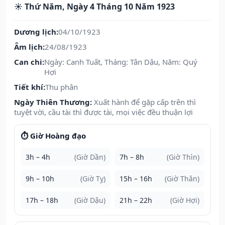
☀️ Thứ Năm, Ngày 4 Tháng 10 Năm 1923
Dương lịch:
04/10/1923
Âm lịch:
24/08/1923
Can chi:
Ngày: Canh Tuất, Tháng: Tân Dậu, Năm: Quý
Hợi
Tiết khí:
Thu phân
Ngày Thiên Thương:
Xuất hành để gặp cấp trên thì
tuyệt vời, cầu tài thì được tài, mọi việc đều thuận lợi
⏱️ Giờ Hoàng đạo
3h – 4h
(Giờ Dần)
7h – 8h
(Giờ Thìn)
9h – 10h
(Giờ Tỵ)
15h – 16h
(Giờ Thân)
17h – 18h
(Giờ Dậu)
21h – 22h
(Giờ Hợi)