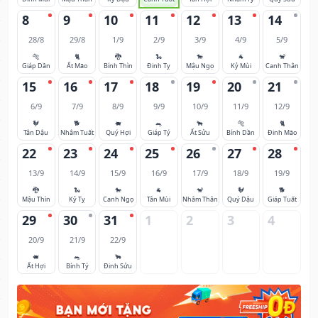
8
9
10
11
12
13
14
28/8
29/8
1/9
2/9
3/9
4/9
5/9
🐅
🐈
🐉
🐍
🐎
🐐
🐒
Giáp Dần
Ất Mão
Bính Thìn
Đinh Tỵ
Mậu Ngọ
Kỷ Mùi
Canh Thân
15
16
17
18
19
20
21
6/9
7/9
8/9
9/9
10/9
11/9
12/9
🐓
🐕
🐖
🐀
🐂
🐅
🐈
Tân Dậu
Nhâm Tuất
Quý Hợi
Giáp Tý
Ất Sửu
Bính Dần
Đinh Mão
22
23
24
25
26
27
28
13/9
14/9
15/9
16/9
17/9
18/9
19/9
🐉
🐍
🐎
🐐
🐒
🐓
🐕
Mậu Thìn
Kỷ Tỵ
Canh Ngọ
Tân Mùi
Nhâm Thân
Quý Dậu
Giáp Tuất
29
30
31
1
2
3
4
20/9
21/9
22/9
🐖
🐀
🐂
Ất Hợi
Bính Tý
Đinh Sửu