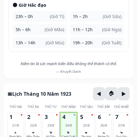
🌑 Giờ Hắc đạo
23h – 0h
(Giờ Tí)
1h – 2h
(Giờ Sửu)
5h – 6h
(Giờ Mão)
11h – 12h
(Giờ Ngọ)
13h – 14h
(Giờ Mùi)
19h – 20h
(Giờ Tuất)
Niềm tin là sức mạnh biến điều không thể thành có thể.
— Khuyết Danh
Lịch Tháng 10 Năm 1923
THỨ HAI
THỨ BA
THỨ TƯ
THỨ NĂM
THỨ SÁU
THỨ BẢY
CHỦ NHẬT
1
2
3
4
5
6
7
21/8
22/8
23/8
24/8
25/8
26/8
27/8
🐐
🐒
🐓
🐕
🐖
🐀
🐂
Đinh Mùi
Mậu Thân
Kỷ Dậu
Canh Tuất
Tân Hợi
Nhâm Tý
Quý Sửu