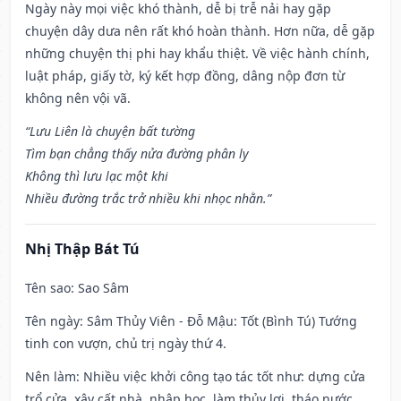
Ngày này mọi việc khó thành, dễ bị trễ nải hay gặp
chuyện dây dưa nên rất khó hoàn thành. Hơn nữa, dễ gặp
những chuyện thị phi hay khẩu thiệt. Về việc hành chính,
luật pháp, giấy tờ, ký kết hợp đồng, dâng nộp đơn từ
không nên vội vã.
“Lưu Liên là chuyện bất tường
Tìm bạn chẳng thấy nửa đường phân ly
Không thì lưu lạc một khi
Nhiều đường trắc trở nhiều khi nhọc nhằn.”
Nhị Thập Bát Tú
Tên sao
: Sao Sâm
Tên ngày
: Sâm Thủy Viên - Đỗ Mậu: Tốt (Bình Tú) Tướng
tinh con vượn, chủ trị ngày thứ 4.
Nên làm
: Nhiều việc khởi công tạo tác tốt như: dựng cửa
trổ cửa, xây cất nhà, nhập học, làm thủy lợi, tháo nước