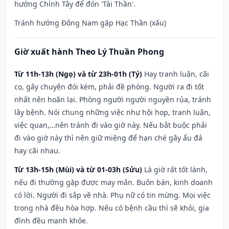
hướng Chính Tây để đón 'Tài Thần'.
Tránh hướng Đông Nam gặp Hạc Thần (xấu)
Giờ xuất hành Theo Lý Thuần Phong
Từ 11h-13h (Ngọ) và từ 23h-01h (Tý)
Hay tranh luận, cãi
cọ, gây chuyện đói kém, phải đề phòng. Người ra đi tốt
nhất nên hoãn lại. Phòng người người nguyền rủa, tránh
lây bệnh. Nói chung những việc như hội họp, tranh luận,
việc quan,…nên tránh đi vào giờ này. Nếu bắt buộc phải
đi vào giờ này thì nên giữ miệng để hạn ché gây ẩu đả
hay cãi nhau.
Từ 13h-15h (Mùi) và từ 01-03h (Sửu)
Là giờ rất tốt lành,
nếu đi thường gặp được may mắn. Buôn bán, kinh doanh
có lời. Người đi sắp về nhà. Phụ nữ có tin mừng. Mọi việc
trong nhà đều hòa hợp. Nếu có bệnh cầu thì sẽ khỏi, gia
đình đều mạnh khỏe.