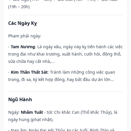
(19h – 20h)
Các Ngày Kỵ
Phạm phải ngày:
-
Tam Nương
: Là ngày xấu, ngày này kỵ tiến hành các việc
trọng đại như khai trương, xuất hành, cưới hỏi, động thổ,
sửa chữa hay cất nhà,...
-
Kim Thần Thất Sát
: Tránh làm những công việc quan
trọng, đi xa, ký kết hợp đồng, hay bắt đầu dự án lớn...
Ngũ Hành
Ngày:
Nhâm Tuất
- tức Chi khắc Can (Thổ khắc Thủy), là
ngày hung (phạt nhật).
- Nạp âm: Ngày Đại Hải Thủy, kỵ các tuổi: Bính Thìn và