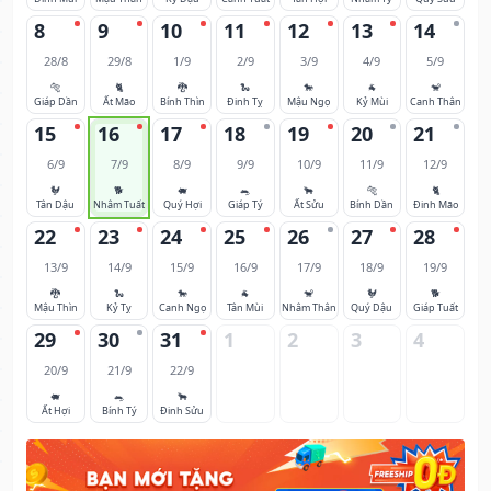
8
9
10
11
12
13
14
28/8
29/8
1/9
2/9
3/9
4/9
5/9
🐅
🐈
🐉
🐍
🐎
🐐
🐒
Giáp Dần
Ất Mão
Bính Thìn
Đinh Tỵ
Mậu Ngọ
Kỷ Mùi
Canh Thân
15
16
17
18
19
20
21
6/9
7/9
8/9
9/9
10/9
11/9
12/9
🐓
🐕
🐖
🐀
🐂
🐅
🐈
Tân Dậu
Nhâm Tuất
Quý Hợi
Giáp Tý
Ất Sửu
Bính Dần
Đinh Mão
22
23
24
25
26
27
28
13/9
14/9
15/9
16/9
17/9
18/9
19/9
🐉
🐍
🐎
🐐
🐒
🐓
🐕
Mậu Thìn
Kỷ Tỵ
Canh Ngọ
Tân Mùi
Nhâm Thân
Quý Dậu
Giáp Tuất
29
30
31
1
2
3
4
20/9
21/9
22/9
🐖
🐀
🐂
Ất Hợi
Bính Tý
Đinh Sửu