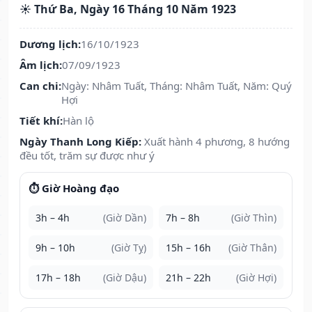
☀️ Thứ Ba, Ngày 16 Tháng 10 Năm 1923
Dương lịch:
16/10/1923
Âm lịch:
07/09/1923
Can chi:
Ngày: Nhâm Tuất, Tháng: Nhâm Tuất, Năm: Quý
Hợi
Tiết khí:
Hàn lộ
Ngày Thanh Long Kiếp:
Xuất hành 4 phương, 8 hướng
đều tốt, trăm sự được như ý
⏱️ Giờ Hoàng đạo
3h – 4h
(Giờ Dần)
7h – 8h
(Giờ Thìn)
9h – 10h
(Giờ Tỵ)
15h – 16h
(Giờ Thân)
17h – 18h
(Giờ Dậu)
21h – 22h
(Giờ Hợi)