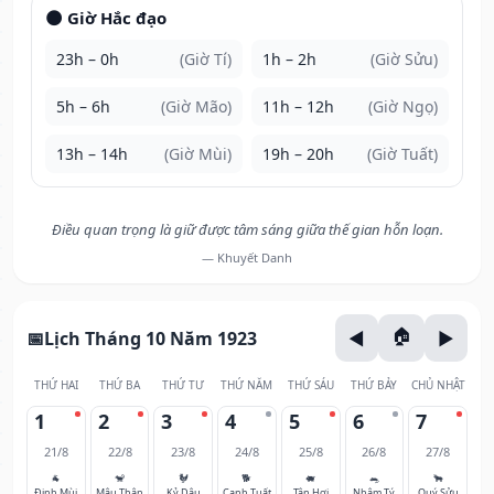
🌑 Giờ Hắc đạo
23h – 0h
(Giờ Tí)
1h – 2h
(Giờ Sửu)
5h – 6h
(Giờ Mão)
11h – 12h
(Giờ Ngọ)
13h – 14h
(Giờ Mùi)
19h – 20h
(Giờ Tuất)
Điều quan trọng là giữ được tâm sáng giữa thế gian hỗn loạn.
— Khuyết Danh
Lịch Tháng 10 Năm 1923
THỨ HAI
THỨ BA
THỨ TƯ
THỨ NĂM
THỨ SÁU
THỨ BẢY
CHỦ NHẬT
1
2
3
4
5
6
7
21/8
22/8
23/8
24/8
25/8
26/8
27/8
🐐
🐒
🐓
🐕
🐖
🐀
🐂
Đinh Mùi
Mậu Thân
Kỷ Dậu
Canh Tuất
Tân Hợi
Nhâm Tý
Quý Sửu