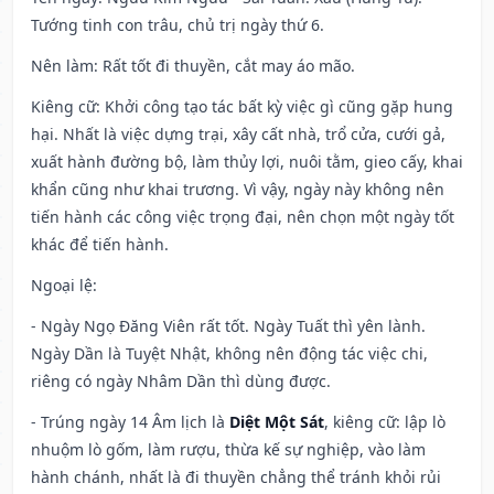
Tướng tinh con trâu, chủ trị ngày thứ 6.
Nên làm
: Rất tốt đi thuyền, cắt may áo mão.
Kiêng cữ
: Khởi công tạo tác bất kỳ việc gì cũng gặp hung
hại. Nhất là việc dựng trại, xây cất nhà, trổ cửa, cưới gả,
xuất hành đường bộ, làm thủy lợi, nuôi tằm, gieo cấy, khai
khẩn cũng như khai trương. Vì vậy, ngày này không nên
tiến hành các công việc trọng đại, nên chọn một ngày tốt
khác để tiến hành.
Ngoại lệ
:
- Ngày Ngọ Đăng Viên rất tốt. Ngày Tuất thì yên lành.
Ngày Dần là Tuyệt Nhật, không nên động tác việc chi,
riêng có ngày Nhâm Dần thì dùng được.
- Trúng ngày 14 Âm lịch là
Diệt Một Sát
, kiêng cữ: lập lò
nhuộm lò gốm, làm rượu, thừa kế sự nghiệp, vào làm
hành chánh, nhất là đi thuyền chẳng thể tránh khỏi rủi