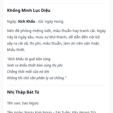
Khổng Minh Lục Diệu
Ngày:
Xích Khẩu
- tức ngày Hung.
Nên đề phòng miệng lưỡi, mâu thuẫn hay tranh cãi. Ngày
này là ngày xấu, mưu sự khó thành, dễ dẫn đến nội bộ
xảy ra cãi vã, thị phi, mâu thuẫn, làm ơn nên oán hoặc
khẩu thiệt.
“Xích Khẩu là quả bần cùng
Sinh ra khẩu thiệt bàn cùng thị phi
Chẳng thời mất của nó khi
Không thì chó cắn phân ly vợ chồng.”
Nhị Thập Bát Tú
Tên sao
: Sao Ngưu
Tên ngày
: Ngưu Kim Ngưu - Sái Tuân: Xấu (Hung Tú).