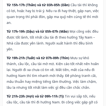
Từ 15h-17h (Thân) và từ 03h-05h (Dần)
Cầu tài thì không
có lợi, hoặc hay bị trái ý. Nếu ra đi hay thiệt, gặp nạn, việc
quan trọng thì phải đòn, gặp ma quỷ nên cúng tế thì mới
an.
Từ 17h-19h (Dậu) và từ 05h-07h (Mão)
Mọi công việc đều
được tốt lành, tốt nhất cầu tài đi theo hướng Tây Nam –
Nhà cửa được yên lành. Người xuất hành thì đều bình
yên.
Từ 19h-21h (Tuất) và từ 07h-09h (Thìn)
Mưu sự khó
thành, cầu lộc, cầu tài mờ mịt. Kiện cáo tốt nhất nên hoãn
lại. Người đi xa chưa có tin về. Mất tiền, mất của nếu đi
hướng Nam thì tìm nhanh mới thấy. Đề phòng tranh cãi,
mâu thuẫn hay miệng tiếng tầm thường. Việc làm chậm,
lâu la nhưng tốt nhất làm việc gì đều cần chắc chắn.
Từ 21h-23h (Hợi) và từ 09h-11h (Tị)
Tin vui sắp tới, nếu
cầu lộc, cầu tài thì đi hướng Nam. Đi công việc gặp gỡ có