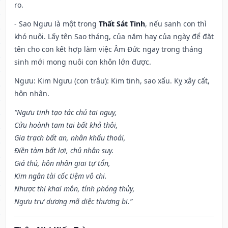
ro.
- Sao Ngưu là một trong
Thất Sát Tinh
, nếu sanh con thì
khó nuôi. Lấy tên Sao tháng, của năm hay của ngày để đặt
tên cho con kết hợp làm việc Âm Đức ngay trong tháng
sinh mới mong nuôi con khôn lớn được.
Ngưu: Kim Ngưu (con trâu): Kim tinh, sao xấu. Kỵ xây cất,
hôn nhân.
“Ngưu tinh tạo tác chủ tai nguy,
Cửu hoành tam tai bất khả thôi,
Gia trạch bất an, nhân khẩu thoái,
Điền tàm bất lợi, chủ nhân suy.
Giá thú, hôn nhân giai tự tổn,
Kim ngân tài cốc tiệm vô chi.
Nhược thị khai môn, tính phóng thủy,
Ngưu trư dương mã diệc thương bi.”