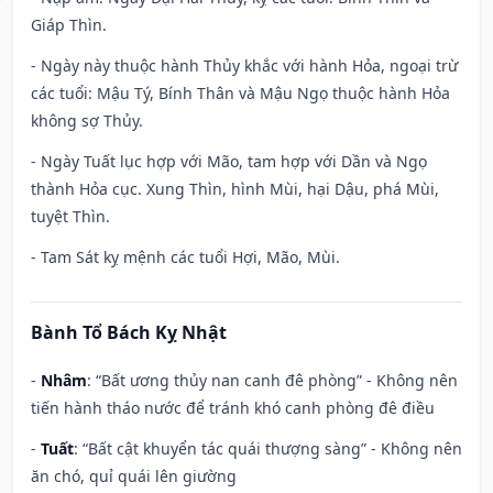
Giáp Thìn.
- Ngày này thuộc hành Thủy khắc với hành Hỏa, ngoại trừ
các tuổi: Mậu Tý, Bính Thân và Mậu Ngọ thuộc hành Hỏa
không sợ Thủy.
- Ngày Tuất lục hợp với Mão, tam hợp với Dần và Ngọ
thành Hỏa cục. Xung Thìn, hình Mùi, hại Dậu, phá Mùi,
tuyệt Thìn.
- Tam Sát kỵ mệnh các tuổi Hợi, Mão, Mùi.
Bành Tổ Bách Kỵ Nhật
-
Nhâm
: “Bất ương thủy nan canh đê phòng” - Không nên
tiến hành tháo nước để tránh khó canh phòng đê điều
-
Tuất
: “Bất cật khuyển tác quái thượng sàng” - Không nên
ăn chó, quỉ quái lên giường