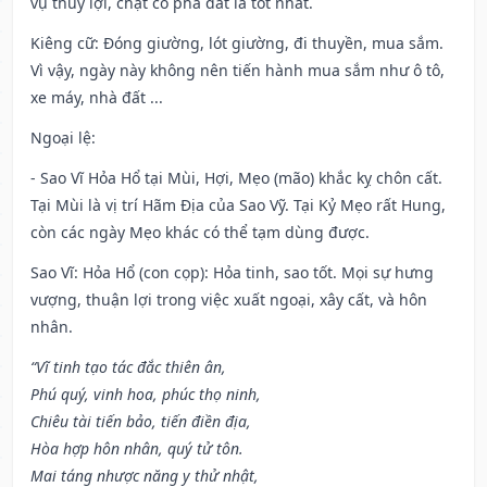
vụ thủy lợi, chặt cỏ phá đất là tốt nhất.
Kiêng cữ
: Đóng giường, lót giường, đi thuyền, mua sắm.
Vì vậy, ngày này không nên tiến hành mua sắm như ô tô,
xe máy, nhà đất ...
Ngoại lệ
:
- Sao Vĩ Hỏa Hổ tại Mùi, Hợi, Mẹo (mão) khắc kỵ chôn cất.
Tại Mùi là vị trí Hãm Địa của Sao Vỹ. Tại Kỷ Mẹo rất Hung,
còn các ngày Mẹo khác có thể tạm dùng được.
Sao Vĩ: Hỏa Hổ (con cọp): Hỏa tinh, sao tốt. Mọi sự hưng
vượng, thuận lợi trong việc xuất ngoại, xây cất, và hôn
nhân.
“Vĩ tinh tạo tác đắc thiên ân,
Phú quý, vinh hoa, phúc thọ ninh,
Chiêu tài tiến bảo, tiến điền địa,
Hòa hợp hôn nhân, quý tử tôn.
Mai táng nhược năng y thử nhật,