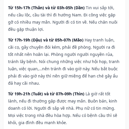
Từ 15h-17h (Thân) và từ 03h-05h (Dần)
Tin vui sắp tới,
nếu cầu lộc, cầu tài thì đi hướng Nam. Đi công việc gặp
gỡ có nhiều may mắn. Người đi có tin về. Nếu chăn nuôi
đều gặp thuận lợi.
Từ 17h-19h (Dậu) và từ 05h-07h (Mão)
Hay tranh luận,
cãi cọ, gây chuyện đói kém, phải đề phòng. Người ra đi
tốt nhất nên hoãn lại. Phòng người người nguyền rủa,
tránh lây bệnh. Nói chung những việc như hội họp, tranh
luận, việc quan,…nên tránh đi vào giờ này. Nếu bắt buộc
phải đi vào giờ này thì nên giữ miệng để hạn ché gây ẩu
đả hay cãi nhau.
Từ 19h-21h (Tuất) và từ 07h-09h (Thìn)
Là giờ rất tốt
lành, nếu đi thường gặp được may mắn. Buôn bán, kinh
doanh có lời. Người đi sắp về nhà. Phụ nữ có tin mừng.
Mọi việc trong nhà đều hòa hợp. Nếu có bệnh cầu thì sẽ
khỏi, gia đình đều mạnh khỏe.