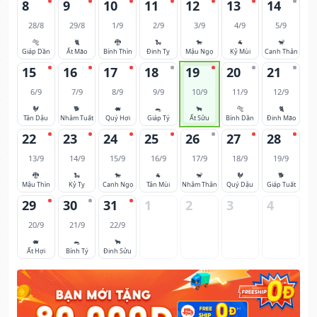
8
9
10
11
12
13
14
28/8
29/8
1/9
2/9
3/9
4/9
5/9
🐅
🐈
🐉
🐍
🐎
🐐
🐒
Giáp Dần
Ất Mão
Bính Thìn
Đinh Tỵ
Mậu Ngọ
Kỷ Mùi
Canh Thân
15
16
17
18
19
20
21
6/9
7/9
8/9
9/9
10/9
11/9
12/9
🐓
🐕
🐖
🐀
🐂
🐅
🐈
Tân Dậu
Nhâm Tuất
Quý Hợi
Giáp Tý
Ất Sửu
Bính Dần
Đinh Mão
22
23
24
25
26
27
28
13/9
14/9
15/9
16/9
17/9
18/9
19/9
🐉
🐍
🐎
🐐
🐒
🐓
🐕
Mậu Thìn
Kỷ Tỵ
Canh Ngọ
Tân Mùi
Nhâm Thân
Quý Dậu
Giáp Tuất
29
30
31
1
2
3
4
20/9
21/9
22/9
🐖
🐀
🐂
Ất Hợi
Bính Tý
Đinh Sửu