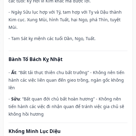
các tuổi: Kỷ Hợi vì Kim khắc mà được lợi.
- Ngày Sửu lục hợp với Tý, tam hợp với Tỵ và Dậu thành
Kim cục. Xung Mùi, hình Tuất, hại Ngọ, phá Thìn, tuyệt
Mùi.
- Tam Sát kỵ mệnh các tuổi Dần, Ngọ, Tuất.
Bành Tổ Bách Kỵ Nhật
-
Ất
: “Bất tải thực thiên chu bất trưởng” - Không nên tiến
hành các việc liên quan đến gieo trồng, ngàn gốc không
lên
-
Sửu
: “Bất quan đới chủ bất hoàn hương” - Không nên
tiến hành các việc đi nhận quan để tránh việc gia chủ sẽ
không hồi hương
Khổng Minh Lục Diệu