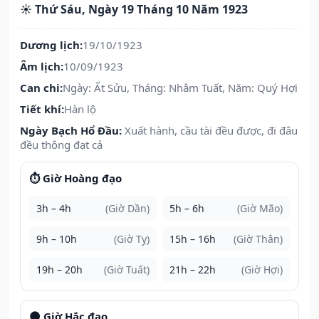
☀️ Thứ Sáu, Ngày 19 Tháng 10 Năm 1923
Dương lịch:
19/10/1923
Âm lịch:
10/09/1923
Can chi:
Ngày: Ất Sửu, Tháng: Nhâm Tuất, Năm: Quý Hợi
Tiết khí:
Hàn lộ
Ngày Bạch Hổ Đầu:
Xuất hành, cầu tài đều được, đi đâu
đều thông đạt cả
⏱️ Giờ Hoàng đạo
3h – 4h
(Giờ Dần)
5h – 6h
(Giờ Mão)
9h – 10h
(Giờ Tỵ)
15h – 16h
(Giờ Thân)
19h – 20h
(Giờ Tuất)
21h – 22h
(Giờ Hợi)
🌑 Giờ Hắc đạo