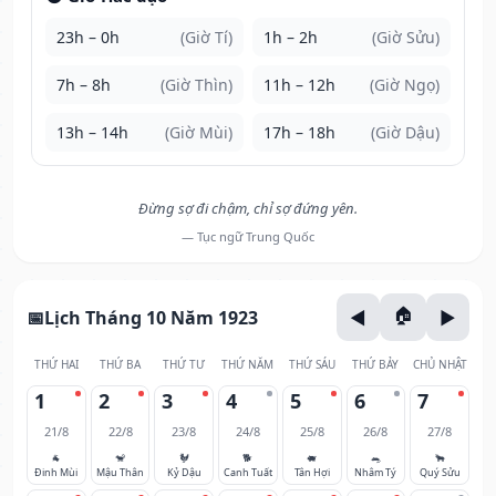
23h – 0h
(Giờ Tí)
1h – 2h
(Giờ Sửu)
7h – 8h
(Giờ Thìn)
11h – 12h
(Giờ Ngọ)
13h – 14h
(Giờ Mùi)
17h – 18h
(Giờ Dậu)
Đừng sợ đi chậm, chỉ sợ đứng yên.
— Tục ngữ Trung Quốc
Lịch Tháng 10 Năm 1923
THỨ HAI
THỨ BA
THỨ TƯ
THỨ NĂM
THỨ SÁU
THỨ BẢY
CHỦ NHẬT
1
2
3
4
5
6
7
21/8
22/8
23/8
24/8
25/8
26/8
27/8
🐐
🐒
🐓
🐕
🐖
🐀
🐂
Đinh Mùi
Mậu Thân
Kỷ Dậu
Canh Tuất
Tân Hợi
Nhâm Tý
Quý Sửu