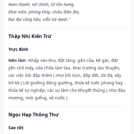
Nam thanh, nữ chính, tử tôn hưng.
Khai môn, phóng thủy, chiêu điền địa,
Đại đại công hầu, viễn bá danh.”
Thập Nhị Kiến Trừ
Trực Bình
Nên làm
: Nhập vào kho, đặt táng, gắn cửa, kê gác, đặt
yên chỗ máy, sửa chữa làm tàu, khai trương tàu thuyền,
các việc bồi đắp thêm ( như bồi bùn, đắp đất, lót đá, xây
bờ kè.) Lót giường đóng giường, thừa kế tước phong hay
thừa kế sự nghiệp, các vụ làm cho khuyết thủng ( như đào
mương, móc giếng, xả nước.)
Ngọc Hạp Thông Thư
Sao tốt
: