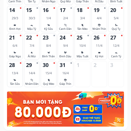
Canh Thìn
Tân Tỵ
Nhâm Ngọ
Quý Mùi
Giáp Thân
Ất Dậu
Bính Tuất
14
15
16
17
18
19
20
29/3
30/3
1/4
2/4
3/4
4/4
5/4
🐖
🐀
🐂
🐅
🐈
🐉
🐍
Đinh Hợi
Mậu Tý
Kỷ Sửu
Canh Dần
Tân Mão
Nhâm Thìn
Quý Tỵ
21
22
23
24
25
26
27
6/4
7/4
8/4
9/4
10/4
11/4
12/4
🐎
🐐
🐒
🐓
🐕
🐖
🐀
Giáp Ngọ
Ất Mùi
Bính Thân
Đinh Dậu
Mậu Tuất
Kỷ Hợi
Canh Tý
28
29
30
31
1
2
3
13/4
14/4
15/4
16/4
🐂
🐅
🐈
🐉
Tân Sửu
Nhâm Dần
Quý Mão
Giáp Thìn