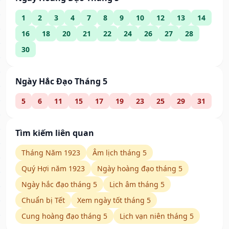
1
2
3
4
7
8
9
10
12
13
14
16
18
20
21
22
24
26
27
28
30
Ngày Hắc Đạo Tháng 5
5
6
11
15
17
19
23
25
29
31
Tìm kiếm liên quan
Tháng Năm 1923
Âm lịch tháng 5
Quý Hợi năm 1923
Ngày hoàng đạo tháng 5
Ngày hắc đạo tháng 5
Lịch âm tháng 5
Chuẩn bị Tết
Xem ngày tốt tháng 5
Cung hoàng đạo tháng 5
Lịch vạn niên tháng 5