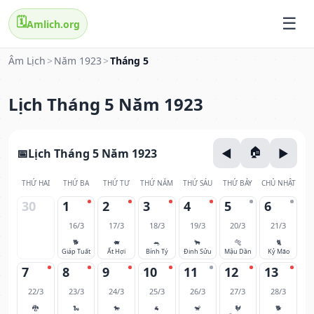
🗓️
Amlich.org
Âm Lịch
>
Năm 1923
>
Tháng 5
Lịch Tháng 5 Năm 1923
Lịch Tháng 5 Năm 1923
THỨ HAI
THỨ BA
THỨ TƯ
THỨ NĂM
THỨ SÁU
THỨ BẢY
CHỦ NHẬT
30
1
2
3
4
5
6
16/3
17/3
18/3
19/3
20/3
21/3
🐕
🐖
🐀
🐂
🐅
🐈
Giáp Tuất
Ất Hợi
Bính Tý
Đinh Sửu
Mậu Dần
Kỷ Mão
7
8
9
10
11
12
13
22/3
23/3
24/3
25/3
26/3
27/3
28/3
🐉
🐍
🐎
🐐
🐒
🐓
🐕