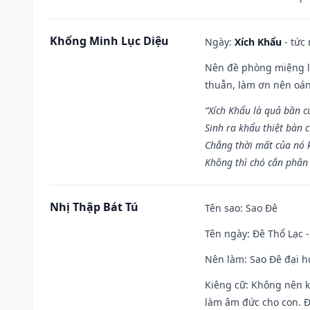
Khổng Minh Lục Diệu
Ngày:
Xích Khẩu
- tức
Nên đề phòng miệng lư
thuẫn, làm ơn nên oán
“Xích Khẩu là quả bần 
Sinh ra khẩu thiệt bàn c
Chẳng thời mất của nó 
Không thì chó cắn phân 
Nhị Thập Bát Tú
Tên sao
: Sao Đê
Tên ngày
: Đê Thổ Lạc 
Nên làm
: Sao Đê đại 
Kiêng cữ
: Không nên k
làm âm đức cho con. Đâ