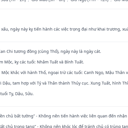
y xấu, ngày này kỵ tiến hành các việc trọng đại như khai trương, xuấ
Can Chi tương đồng (cùng Thổ), ngày này là ngày cát.
m Mộc, kỵ các tuổi: Nhâm Tuất và Bính Tuất.
 Mộc khắc với hành Thổ, ngoại trừ các tuổi: Canh Ngọ, Mậu Thân 
i Dậu, tam hợp với Tý và Thân thành Thủy cục. Xung Tuất, hình Thì
tuổi Tỵ, Dậu, Sửu.
điền chủ bất tường” - Không nên tiến hành việc liên quan đến nhậ
 tất chủ trọng tang” - Không nên khóc lóc để tránh chủ có trùng ta