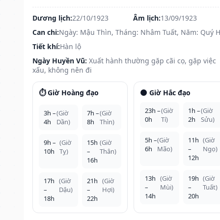
Dương lịch:
22/10/1923
Âm lịch:
13/09/1923
Can chi:
Ngày: Mậu Thìn, Tháng: Nhâm Tuất, Năm: Quý H
Tiết khí:
Hàn lộ
Ngày Huyền Vũ:
Xuất hành thường gặp cãi cọ, gặp việc
xấu, không nên đi
⏱️ Giờ Hoàng đạo
🌑 Giờ Hắc đạo
23h –
(Giờ
1h –
(Giờ
3h –
(Giờ
7h –
(Giờ
0h
Tí)
2h
Sửu)
4h
Dần)
8h
Thìn)
5h –
(Giờ
11h
(Giờ
9h –
(Giờ
15h
(Giờ
6h
Mão)
–
Ngọ)
10h
Tỵ)
–
Thân)
12h
16h
13h
(Giờ
19h
(Giờ
17h
(Giờ
21h
(Giờ
–
Mùi)
–
Tuất)
–
Dậu)
–
Hợi)
14h
20h
18h
22h