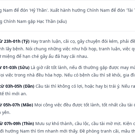
 Nam để đón 'Hỷ Thần'. Xuất hành hướng Chính Nam để đón 'Tài 
g Chính Nam gặp Hạc Thần (xấu)
ừ 23h-01h (Tý)
Hay tranh luận, cãi cọ, gây chuyện đói kém, phải đ
nh lây bệnh. Nói chung những việc như hội họp, tranh luận, việc q
iữ miệng để hạn ché gây ẩu đả hay cãi nhau.
ừ 01-03h (Sửu)
Là giờ rất tốt lành, nếu đi thường gặp được may mắ
ọi việc trong nhà đều hòa hợp. Nếu có bệnh cầu thì sẽ khỏi, gia 
từ 03h-05h (Dần)
Cầu tài thì không có lợi, hoặc hay bị trái ý. Nếu r
ế thì mới an.
từ 05h-07h (Mão)
Mọi công việc đều được tốt lành, tốt nhất cầu tà
h yên.
từ 07h-09h (Thìn)
Mưu sự khó thành, cầu lộc, cầu tài mờ mịt. Kiện c
 đi hướng Nam thì tìm nhanh mới thấy. Đề phòng tranh cãi, mâu t