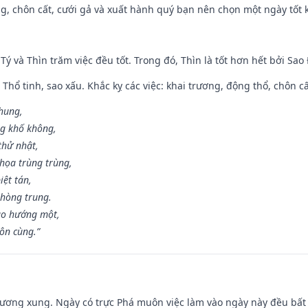
g, chôn cất, cưới gả và xuất hành quý bạn nên chọn một ngày tốt 
 Tý và Thìn trăm việc đều tốt. Trong đó, Thìn là tốt hơn hết bởi Sao
 Thổ tinh, sao xấu. Khắc kỵ các việc: khai trương, động thổ, chôn c
 hung,
ng khố không,
thử nhật,
họa trùng trùng,
iệt tán,
phòng trung.
ạo hướng một,
tôn cùng.”
ương xung. Ngày có trực Phá muôn việc làm vào ngày này đều bất l