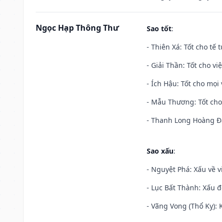
Ngọc Hạp Thông Thư
Sao tốt
:
- Thiên Xá: Tốt cho tế 
- Giải Thần: Tốt cho vi
- Ích Hậu: Tốt cho mọi 
- Mẫu Thương: Tốt cho 
- Thanh Long Hoàng Đạ
Sao xấu
:
- Nguyệt Phá: Xấu về v
- Lục Bất Thành: Xấu đ
- Vãng Vong (Thổ Kỵ): K