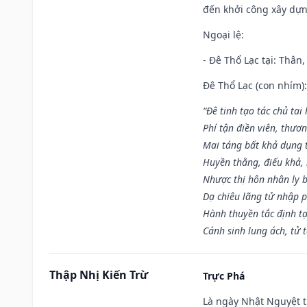
đến khởi công xây dựn
Ngoại lệ
:
- Đê Thổ Lạc tại: Thân,
Đê Thổ Lạc (con nhím):
“Đê tinh tạo tác chủ tai
Phí tận điền viên, thươ
Mai táng bất khả dụng 
Huyền thằng, điếu khả, 
Nhược thị hôn nhân ly b
Dạ chiêu lãng tử nhập 
Hành thuyền tắc định t
Cánh sinh lung ách, tử 
Thập Nhị Kiến Trừ
Trực Phá
Là ngày Nhật Nguyệt t