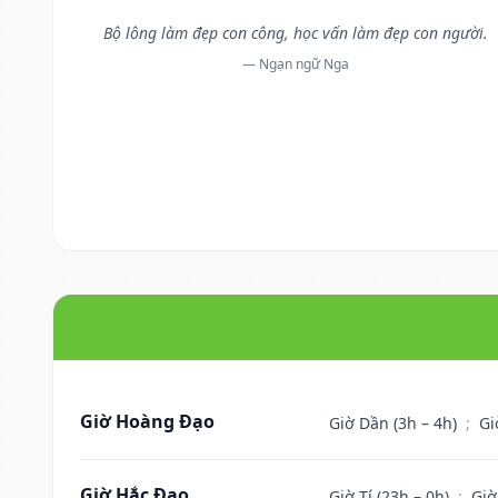
Bộ lông làm đẹp con công, học vấn làm đẹp con người.
— Ngạn ngữ Nga
Giờ Hoàng Đạo
Giờ Dần (3h – 4h)
;
Gi
Giờ Hắc Đạo
Giờ Tí (23h – 0h)
;
Giờ