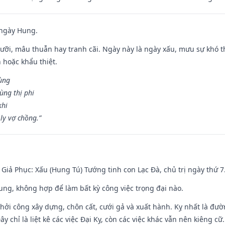
 ngày Hung.
ỡi, mâu thuẫn hay tranh cãi. Ngày này là ngày xấu, mưu sự khó thà
 hoặc khẩu thiệt.
cùng
ùng thị phi
khi
ly vợ chồng.”
- Giả Phục: Xấu (Hung Tú) Tướng tinh con Lạc Đà, chủ trị ngày thứ 7
hung, không hợp để làm bất kỳ công việc trọng đại nào.
hởi công xây dựng, chôn cất, cưới gả và xuất hành. Kỵ nhất là đư
y chỉ là liệt kê các việc Đại Kỵ, còn các việc khác vẫn nên kiêng cữ