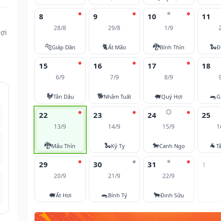
⭐
8
9
10
11
28/8
29/8
1/9
ợi
🐅
🐈
🐉
🐍
Giáp Dần
Ất Mão
Bính Thìn
Đ
15
16
17
18
6/9
7/9
8/9
🐓
🐕
🐖
🐀
Tân Dậu
Nhâm Tuất
Quý Hợi
G
🌕
22
23
24
25
13/9
14/9
15/9
1
🐉
🐍
🐎
🐐
Mậu Thìn
Kỷ Tỵ
Canh Ngọ
T
⭐
29
30
31
1
20/9
21/9
22/9
🐖
🐀
🐂
Ất Hợi
Bính Tý
Đinh Sửu