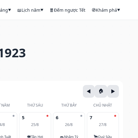
háng
📖
Lịch năm
🧧
Đếm ngược Tết
🧭
Khám phá
▼
▼
▼
1923
 NĂM
THỨ SÁU
THỨ BẢY
CHỦ NHẬT
5
6
7
4/8
25/8
26/8
27/8
🐖
🐀
🐂
nh Tuất
Tân Hợi
Nhâm Tý
Quý Sửu