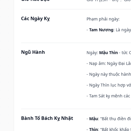
Các Ngày Kỵ
Phạm phải ngày:
-
Tam Nương
: Là ngà
Ngũ Hành
Ngày:
Mậu Thìn
- tức 
- Nạp âm: Ngày Đại Lâ
- Ngày này thuộc hành
- Ngày Thìn lục hợp vớ
- Tam Sát kỵ mệnh các 
Bành Tổ Bách Kỵ Nhật
-
Mậu
: “Bất thụ điền 
-
Thìn
: “Bất khốc khấp