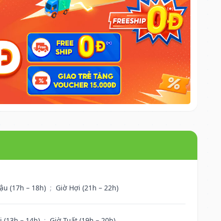
ậu (17h – 18h)
;
Giờ Hợi (21h – 22h)
i (13h – 14h)
;
Giờ Tuất (19h – 20h)