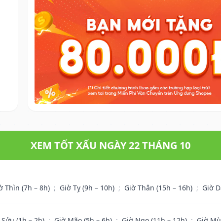
XEM TỐT XẤU NGÀY 22 THÁNG 10
ờ Thìn (7h – 8h)
;
Giờ Tỵ (9h – 10h)
;
Giờ Thân (15h – 16h)
;
Giờ D
 Sửu (1h – 2h)
;
Giờ Mão (5h – 6h)
;
Giờ Ngọ (11h – 12h)
;
Giờ Mù