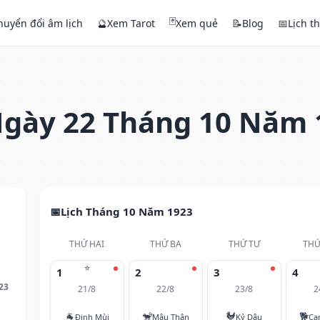
🃏
huyển đổi âm lịch
🔮
Xem Tarot
Xem quẻ
📝
Blog
📅
Lịch t
gày 22 Tháng 10 Năm 
Lịch Tháng 10 Năm 1923
THỨ HAI
THỨ BA
THỨ TƯ
THỨ
⭐
1
2
3
4
23
21/8
22/8
23/8
2
🐐
🐒
🐓
🐕
Đinh Mùi
Mậu Thân
Kỷ Dậu
Ca