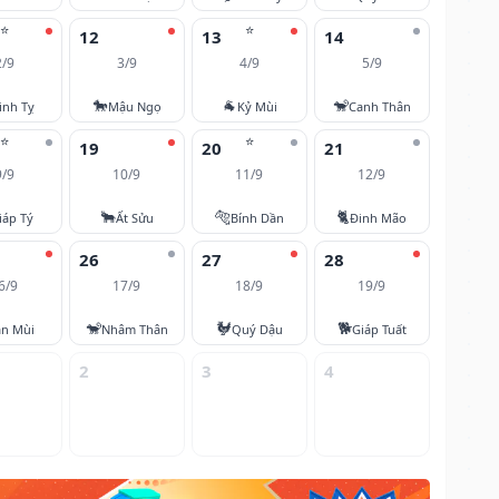
⭐
⭐
12
13
14
2/9
3/9
4/9
5/9
🐎
🐐
🐒
inh Tỵ
Mậu Ngọ
Kỷ Mùi
Canh Thân
⭐
⭐
19
20
21
9/9
10/9
11/9
12/9
🐂
🐅
🐈
iáp Tý
Ất Sửu
Bính Dần
Đinh Mão
26
27
28
6/9
17/9
18/9
19/9
🐒
🐓
🐕
ân Mùi
Nhâm Thân
Quý Dậu
Giáp Tuất
2
3
4