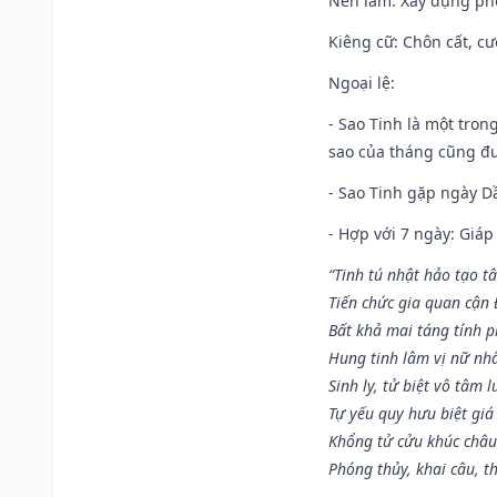
Nên làm
: Xây dựng ph
Kiêng cữ
: Chôn cất, c
Ngoại lệ
:
- Sao Tinh là một tron
sao của tháng cũng đ
- Sao Tinh gặp ngày Dầ
- Hợp với 7 ngày: Giá
“Tinh tú nhật hảo tạo t
Tiến chức gia quan cận
Bất khả mai táng tính p
Hung tinh lâm vị nữ nh
Sinh ly, tử biệt vô tâm l
Tự yếu quy hưu biệt giá
Khổng tử cửu khúc châu
Phóng thủy, khai câu, t