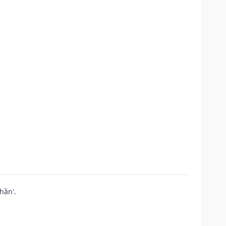
hần'.