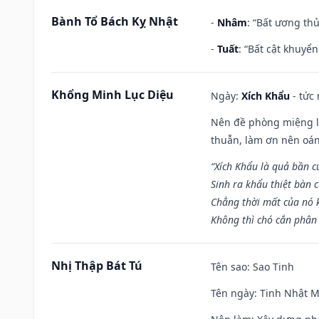
Bành Tổ Bách Kỵ Nhật
-
Nhâm
: “Bất ương th
-
Tuất
: “Bất cật khuyể
Khổng Minh Lục Diệu
Ngày:
Xích Khẩu
- tức
Nên đề phòng miệng lư
thuẫn, làm ơn nên oán
“Xích Khẩu là quả bần 
Sinh ra khẩu thiệt bàn c
Chẳng thời mất của nó 
Không thì chó cắn phân 
Nhị Thập Bát Tú
Tên sao
: Sao Tinh
Tên ngày
: Tinh Nhật M