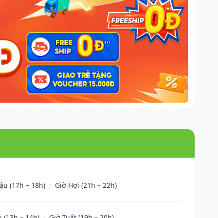
ậu (17h – 18h)
;
Giờ Hợi (21h – 22h)
i (13h – 14h)
;
Giờ Tuất (19h – 20h)