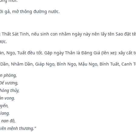
òng mới.
ưới gả, mở thông đường nước.
g Thất Sát Tinh, nếu sinh con nhằm ngày này nên lấy tên Sao đặt tê
ược.
n, Ngọ, Tuất đều tốt. Gặp ngày Thân là Đăng Giá (lên xe): xây cất 
p Dần, Nhâm Dần, Giáp Ngọ, Bính Ngọ, Mậu Ngọ, Bính Tuất, Canh T
ân phòng,
 Đế vương,
hóng thủy,
ân vong.
uyến,
 lang.
 nan độ,
hiên mệnh thương.”