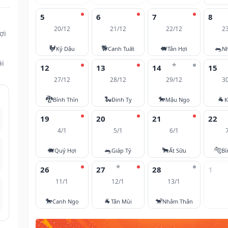
5
6
7
8
20/12
21/12
22/12
2
ợi
🐓
🐕
🐖
🐀
Kỷ Dậu
Canh Tuất
Tân Hợi
N
ài
⭐
12
13
14
15
27/12
28/12
29/12
3
🐉
🐍
🐎
🐐
Bính Thìn
Đinh Tỵ
Mậu Ngọ
K
19
20
21
22
4/1
5/1
6/1
🐖
🐀
🐂
🐅
Quý Hợi
Giáp Tý
Ất Sửu
Bí
⭐
26
27
28
1
11/1
12/1
13/1
🐎
🐐
🐒
Canh Ngọ
Tân Mùi
Nhâm Thân