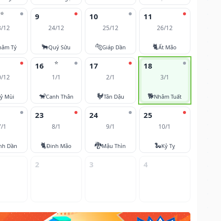
⭐
9
10
11
3/12
24/12
25/12
26/12
🐂
🐅
🐈
hâm Tý
Quý Sửu
Giáp Dần
Ất Mão
⭐
16
17
18
0/12
1/1
2/1
3/1
🐒
🐓
🐕
ỷ Mùi
Canh Thân
Tân Dậu
Nhâm Tuất
23
24
25
7/1
8/1
9/1
10/1
🐈
🐉
🐍
nh Dần
Đinh Mão
Mậu Thìn
Kỷ Tỵ
2
3
4