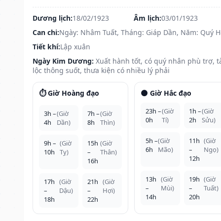
Dương lịch:
18/02/1923
Âm lịch:
03/01/1923
Can chi:
Ngày: Nhâm Tuất, Tháng: Giáp Dần, Năm: Quý H
Tiết khí:
Lập xuân
Ngày Kim Dương:
Xuất hành tốt, có quý nhân phù trợ, t
lộc thông suốt, thưa kiện có nhiều lý phải
⏱️ Giờ Hoàng đạo
🌑 Giờ Hắc đạo
23h –
(Giờ
1h –
(Giờ
3h –
(Giờ
7h –
(Giờ
0h
Tí)
2h
Sửu)
4h
Dần)
8h
Thìn)
5h –
(Giờ
11h
(Giờ
9h –
(Giờ
15h
(Giờ
6h
Mão)
–
Ngọ)
10h
Tỵ)
–
Thân)
12h
16h
13h
(Giờ
19h
(Giờ
17h
(Giờ
21h
(Giờ
–
Mùi)
–
Tuất)
–
Dậu)
–
Hợi)
14h
20h
18h
22h