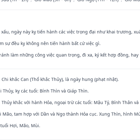
y xấu, ngày này kỵ tiến hành các việc trọng đại như khai trương, xuấ
ăm sự đều kỵ không nên tiến hành bất cứ việc gì.
Tránh làm những công việc quan trọng, đi xa, ký kết hợp đồng, hay 
c Chi khắc Can (Thổ khắc Thủy), là ngày hung (phạt nhật).
 Thủy, kỵ các tuổi: Bính Thìn và Giáp Thìn.
 Thủy khắc với hành Hỏa, ngoại trừ các tuổi: Mậu Tý, Bính Thân 
ới Mão, tam hợp với Dần và Ngọ thành Hỏa cục. Xung Thìn, hình Mùi
tuổi Hợi, Mão, Mùi.