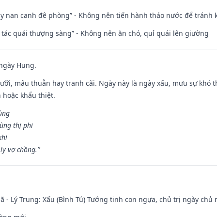
ủy nan canh đê phòng” - Không nên tiến hành tháo nước để tránh
n tác quái thượng sàng” - Không nên ăn chó, quỉ quái lên giường
 ngày Hung.
ỡi, mâu thuẫn hay tranh cãi. Ngày này là ngày xấu, mưu sự khó thà
 hoặc khẩu thiệt.
cùng
ùng thị phi
khi
ly vợ chồng.”
ã - Lý Trung: Xấu (Bình Tú) Tướng tinh con ngựa, chủ trị ngày chủ 