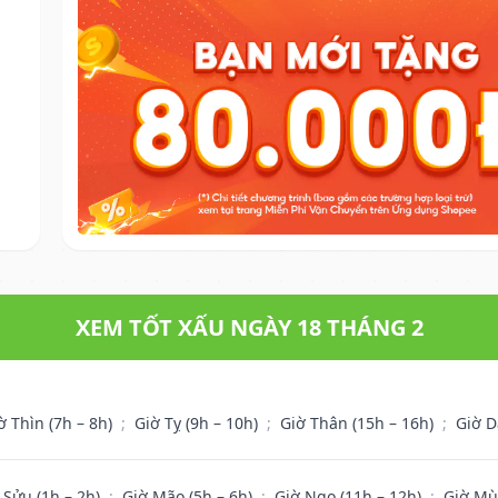
XEM TỐT XẤU NGÀY 18 THÁNG 2
ờ Thìn (7h – 8h)
;
Giờ Tỵ (9h – 10h)
;
Giờ Thân (15h – 16h)
;
Giờ D
 Sửu (1h – 2h)
;
Giờ Mão (5h – 6h)
;
Giờ Ngọ (11h – 12h)
;
Giờ Mù