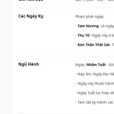
Các Ngày Kỵ
Phạm phải ngày:
-
Tam Nương
: Là ngà
-
Thụ Tử
: Ngày này tr
-
Kim Thần Thất Sát
: 
Ngũ Hành
Ngày:
Nhâm Tuất
- tứ
- Nạp âm: Ngày Đại Hải
- Ngày này thuộc hành
- Ngày Tuất lục hợp v
- Tam Sát kỵ mệnh các 