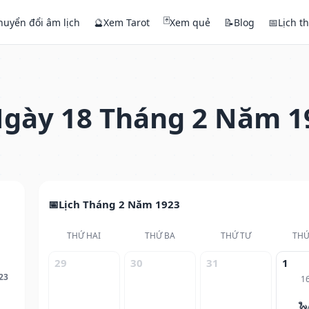
🃏
huyển đổi âm lịch
🔮
Xem Tarot
Xem quẻ
📝
Blog
📅
Lịch t
gày 18 Tháng 2 Năm 1
Lịch Tháng 2 Năm 1923
THỨ HAI
THỨ BA
THỨ TƯ
THỨ
29
30
31
1
23
1
🐍