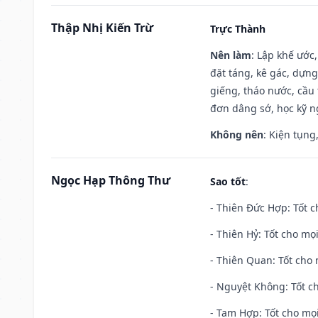
Thập Nhị Kiến Trừ
Trực Thành
Nên làm
: Lập khế ước
đặt táng, kê gác, dựng
giếng, tháo nước, cầu 
đơn dâng sớ, học kỹ ng
Không nên
: Kiện tụng
Ngọc Hạp Thông Thư
Sao tốt
:
- Thiên Đức Hợp: Tốt c
- Thiên Hỷ: Tốt cho mọi
- Thiên Quan: Tốt cho 
- Nguyệt Không: Tốt c
- Tam Hợp: Tốt cho mọi