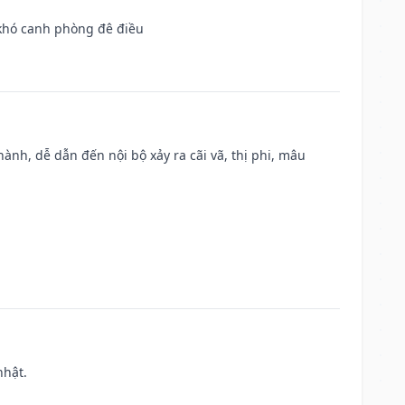
 khó canh phòng đê điều
nh, dễ dẫn đến nội bộ xảy ra cãi vã, thị phi, mâu
nhật.