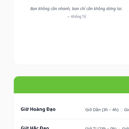
Bạn không cần nhanh, bạn chỉ cần không dừng lại.
— Khổng Tử
Giờ Hoàng Đạo
Giờ Dần (3h – 4h)
;
Gi
Giờ Hắc Đạo
Giờ Tí (23h – 0h)
;
Giờ