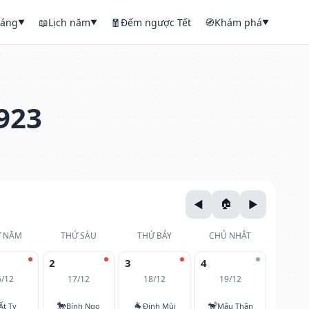
háng
📖
Lịch năm
🧧
Đếm ngược Tết
🧭
Khám phá
▼
▼
▼
923
 NĂM
THỨ SÁU
THỨ BẢY
CHỦ NHẬT
2
3
4
6/12
17/12
18/12
19/12
🐎
🐐
🐒
Ất Tỵ
Bính Ngọ
Đinh Mùi
Mậu Thân