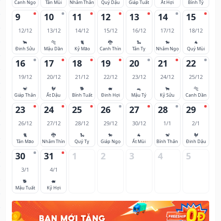
Canh Ngọ
Tân Mùi
Nhâm Thân
Quý Dậu
Giáp Tuất
Ất Hợi
Bính Tý
9
10
11
12
13
14
15
12/12
13/12
14/12
15/12
16/12
17/12
18/12
🐂
🐅
🐈
🐉
🐍
🐎
🐐
Đinh Sửu
Mậu Dần
Kỷ Mão
Canh Thìn
Tân Tỵ
Nhâm Ngọ
Quý Mùi
16
17
18
19
20
21
22
19/12
20/12
21/12
22/12
23/12
24/12
25/12
🐒
🐓
🐕
🐖
🐀
🐂
🐅
Giáp Thân
Ất Dậu
Bính Tuất
Đinh Hợi
Mậu Tý
Kỷ Sửu
Canh Dần
23
24
25
26
27
28
29
26/12
27/12
28/12
29/12
30/12
1/1
2/1
🐈
🐉
🐍
🐎
🐐
🐒
🐓
Tân Mão
Nhâm Thìn
Quý Tỵ
Giáp Ngọ
Ất Mùi
Bính Thân
Đinh Dậu
30
31
1
2
3
4
5
3/1
4/1
🐕
🐖
Mậu Tuất
Kỷ Hợi