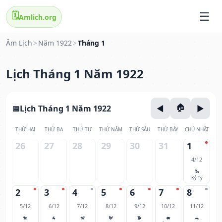
🗓️
Amlich.org
Âm Lịch
>
Năm 1922
>
Tháng 1
Lịch Tháng 1 Năm 1922
Lịch Tháng 1 Năm 1922
THỨ HAI
THỨ BA
THỨ TƯ
THỨ NĂM
THỨ SÁU
THỨ BẢY
CHỦ NHẬT
26
27
28
29
30
31
1
4/12
🐍
Kỷ Tỵ
2
3
4
5
6
7
8
5/12
6/12
7/12
8/12
9/12
10/12
11/12
🐎
🐐
🐒
🐓
🐕
🐖
🐀