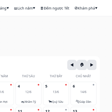
háng
📖
Lịch năm
🧧
Đếm ngược Tết
🧭
Khám phá
▼
▼
▼
 NĂM
THỨ SÁU
THỨ BẢY
CHỦ NHẬT
4
5
6
1/6
12/6
13/6
14/6
🐀
🐂
🐅
ân Hợi
Nhâm Tý
Quý Sửu
Giáp Dần
11
12
13