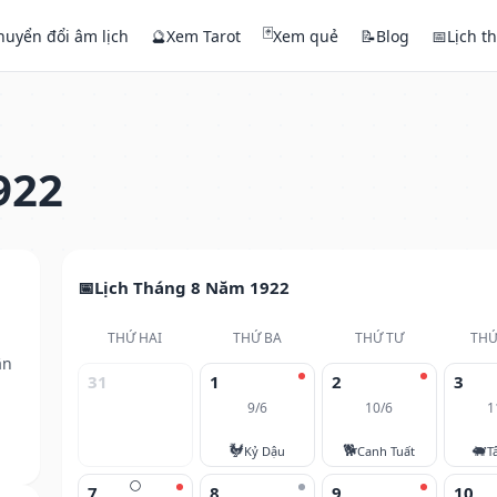
🃏
huyển đổi âm lịch
🔮
Xem Tarot
Xem quẻ
📝
Blog
📅
Lịch t
922
Lịch Tháng 8 Năm 1922
THỨ HAI
THỨ BA
THỨ TƯ
THỨ
ân
31
1
2
3
9/6
10/6
1
🐓
🐕
🐖
Kỷ Dậu
Canh Tuất
T
🌕
7
8
9
10