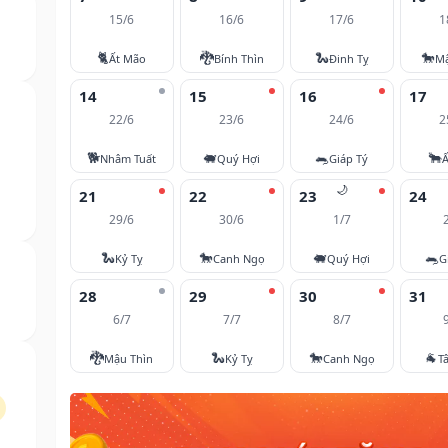
15/6
16/6
17/6
1
🐈
🐉
🐍
🐎
Ất Mão
Bính Thìn
Đinh Tỵ
M
14
15
16
17
22/6
23/6
24/6
2
🐕
🐖
🐀
🐂
Nhâm Tuất
Quý Hợi
Giáp Tý
Ấ
🌙
21
22
23
24
29/6
30/6
1/7
🐍
🐎
🐖
🐀
Kỷ Tỵ
Canh Ngọ
Quý Hợi
G
28
29
30
31
6/7
7/7
8/7
🐉
🐍
🐎
🐐
Mậu Thìn
Kỷ Tỵ
Canh Ngọ
T