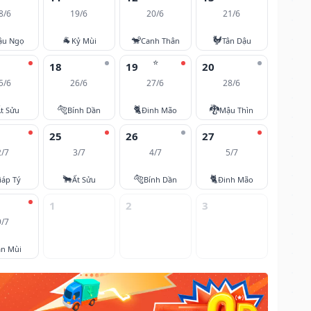
8/6
19/6
20/6
21/6
🐐
🐒
🐓
ậu Ngọ
Kỷ Mùi
Canh Thân
Tân Dậu
⭐
18
19
20
5/6
26/6
27/6
28/6
🐅
🐈
🐉
t Sửu
Bính Dần
Đinh Mão
Mậu Thìn
25
26
27
2/7
3/7
4/7
5/7
🐂
🐅
🐈
iáp Tý
Ất Sửu
Bính Dần
Đinh Mão
1
2
3
9/7
ân Mùi