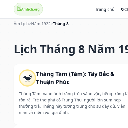
🗓️
Trang chủ
🔄
C
Amlich.org
Âm Lịch
>
Năm 1922
>
Tháng 8
Lịch Tháng 8 Năm 1
Tháng Tám (Tám): Tây Bắc &
🐒
Thuận Phúc
Tháng Tám mang ánh trăng tròn vằng vặc, tiếng trống l
rộn rã. Trẻ thơ phá cỗ Trung Thu, người lớn sum họp
thưởng trà. Tháng này tượng trưng cho sự đầy đủ, viên
mãn và niềm vui gia đình.