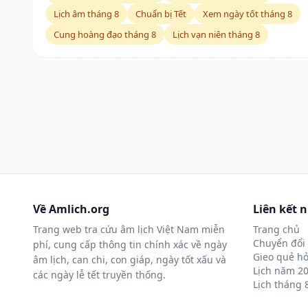
Lịch âm tháng 8
Chuẩn bị Tết
Xem ngày tốt tháng 8
Cung hoàng đạo tháng 8
Lịch vạn niên tháng 8
Về Amlich.org
Liên kết 
Trang web tra cứu âm lịch Việt Nam miễn
Trang chủ
Chuyển đổi 
phí, cung cấp thông tin chính xác về ngày
Gieo quẻ hỏ
âm lịch, can chi, con giáp, ngày tốt xấu và
Lịch năm 2
các ngày lễ tết truyền thống.
Lịch tháng 