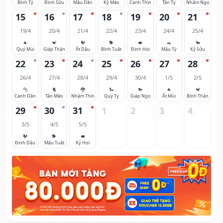
Bính Tý
Đinh Sửu
Mậu Dần
Kỷ Mão
Canh Thìn
Tân Tỵ
Nhâm Ngọ
15
16
17
18
19
20
21
19/4
20/4
21/4
22/4
23/4
24/4
25/4
🐐
🐒
🐓
🐕
🐖
🐀
🐂
Quý Mùi
Giáp Thân
Ất Dậu
Bính Tuất
Đinh Hợi
Mậu Tý
Kỷ Sửu
22
23
24
25
26
27
28
26/4
27/4
28/4
29/4
30/4
1/5
2/5
🐅
🐈
🐉
🐍
🐎
🐐
🐒
Canh Dần
Tân Mão
Nhâm Thìn
Quý Tỵ
Giáp Ngọ
Ất Mùi
Bính Thân
29
30
31
1
2
3
4
3/5
4/5
5/5
🐓
🐕
🐖
Đinh Dậu
Mậu Tuất
Kỷ Hợi