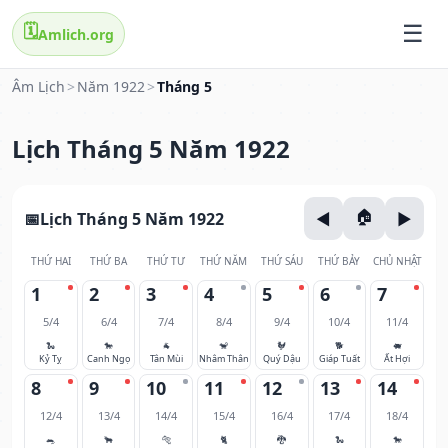
🗓️
Amlich.org
Âm Lịch
>
Năm 1922
>
Tháng 5
Lịch Tháng 5 Năm 1922
Lịch Tháng 5 Năm 1922
THỨ HAI
THỨ BA
THỨ TƯ
THỨ NĂM
THỨ SÁU
THỨ BẢY
CHỦ NHẬT
1
2
3
4
5
6
7
5/4
6/4
7/4
8/4
9/4
10/4
11/4
🐍
🐎
🐐
🐒
🐓
🐕
🐖
Kỷ Tỵ
Canh Ngọ
Tân Mùi
Nhâm Thân
Quý Dậu
Giáp Tuất
Ất Hợi
8
9
10
11
12
13
14
12/4
13/4
14/4
15/4
16/4
17/4
18/4
🐀
🐂
🐅
🐈
🐉
🐍
🐎