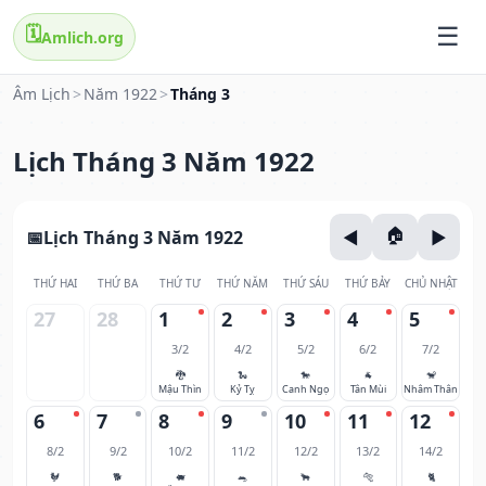
🗓️
Amlich.org
Âm Lịch
>
Năm 1922
>
Tháng 3
Lịch Tháng 3 Năm 1922
Lịch Tháng 3 Năm 1922
THỨ HAI
THỨ BA
THỨ TƯ
THỨ NĂM
THỨ SÁU
THỨ BẢY
CHỦ NHẬT
27
28
1
2
3
4
5
3/2
4/2
5/2
6/2
7/2
🐉
🐍
🐎
🐐
🐒
Mậu Thìn
Kỷ Tỵ
Canh Ngọ
Tân Mùi
Nhâm Thân
6
7
8
9
10
11
12
8/2
9/2
10/2
11/2
12/2
13/2
14/2
🐓
🐕
🐖
🐀
🐂
🐅
🐈