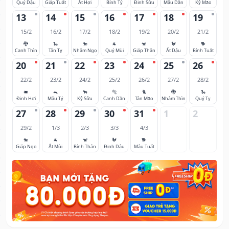
Quý Dậu
Giáp Tuất
Ất Hợi
Bính Tý
Đinh Sửu
Mậu Dần
Kỷ Mão
13
14
15
16
17
18
19
15/2
16/2
17/2
18/2
19/2
20/2
21/2
🐉
🐍
🐎
🐐
🐒
🐓
🐕
Canh Thìn
Tân Tỵ
Nhâm Ngọ
Quý Mùi
Giáp Thân
Ất Dậu
Bính Tuất
20
21
22
23
24
25
26
22/2
23/2
24/2
25/2
26/2
27/2
28/2
🐖
🐀
🐂
🐅
🐈
🐉
🐍
Đinh Hợi
Mậu Tý
Kỷ Sửu
Canh Dần
Tân Mão
Nhâm Thìn
Quý Tỵ
27
28
29
30
31
1
2
29/2
1/3
2/3
3/3
4/3
🐎
🐐
🐒
🐓
🐕
Giáp Ngọ
Ất Mùi
Bính Thân
Đinh Dậu
Mậu Tuất