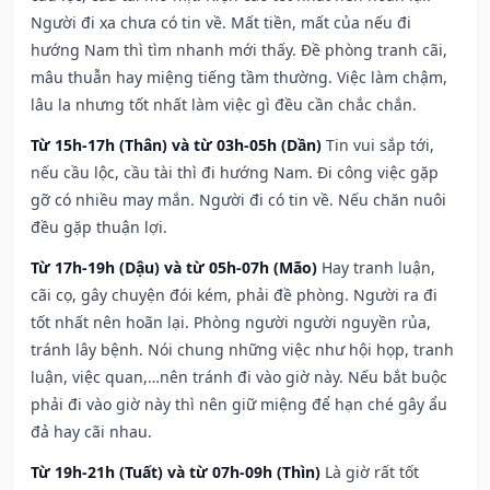
Người đi xa chưa có tin về. Mất tiền, mất của nếu đi
hướng Nam thì tìm nhanh mới thấy. Đề phòng tranh cãi,
mâu thuẫn hay miệng tiếng tầm thường. Việc làm chậm,
lâu la nhưng tốt nhất làm việc gì đều cần chắc chắn.
Từ 15h-17h (Thân) và từ 03h-05h (Dần)
Tin vui sắp tới,
nếu cầu lộc, cầu tài thì đi hướng Nam. Đi công việc gặp
gỡ có nhiều may mắn. Người đi có tin về. Nếu chăn nuôi
đều gặp thuận lợi.
Từ 17h-19h (Dậu) và từ 05h-07h (Mão)
Hay tranh luận,
cãi cọ, gây chuyện đói kém, phải đề phòng. Người ra đi
tốt nhất nên hoãn lại. Phòng người người nguyền rủa,
tránh lây bệnh. Nói chung những việc như hội họp, tranh
luận, việc quan,…nên tránh đi vào giờ này. Nếu bắt buộc
phải đi vào giờ này thì nên giữ miệng để hạn ché gây ẩu
đả hay cãi nhau.
Từ 19h-21h (Tuất) và từ 07h-09h (Thìn)
Là giờ rất tốt