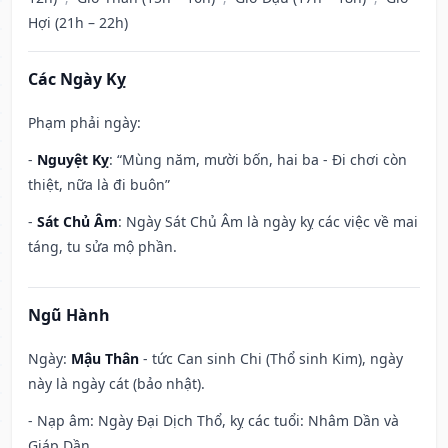
Hợi (21h – 22h)
Các Ngày Kỵ
Phạm phải ngày:
-
Nguyệt Kỵ
: “Mùng năm, mười bốn, hai ba - Đi chơi còn
thiệt, nữa là đi buôn”
-
Sát Chủ Âm
: Ngày Sát Chủ Âm là ngày kỵ các việc về mai
táng, tu sửa mộ phần.
Ngũ Hành
Ngày:
Mậu Thân
- tức Can sinh Chi (Thổ sinh Kim), ngày
này là ngày cát (bảo nhật).
- Nạp âm: Ngày Đại Dịch Thổ, kỵ các tuổi: Nhâm Dần và
Giáp Dần.