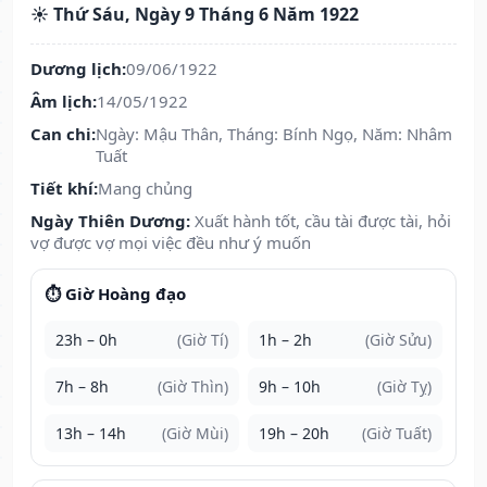
☀️ Thứ Sáu, Ngày 9 Tháng 6 Năm 1922
Dương lịch:
09/06/1922
Âm lịch:
14/05/1922
Can chi:
Ngày: Mậu Thân, Tháng: Bính Ngọ, Năm: Nhâm
Tuất
Tiết khí:
Mang chủng
Ngày Thiên Dương:
Xuất hành tốt, cầu tài được tài, hỏi
vợ được vợ mọi việc đều như ý muốn
⏱️ Giờ Hoàng đạo
23h – 0h
(Giờ Tí)
1h – 2h
(Giờ Sửu)
7h – 8h
(Giờ Thìn)
9h – 10h
(Giờ Tỵ)
13h – 14h
(Giờ Mùi)
19h – 20h
(Giờ Tuất)