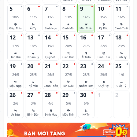
5
6
7
8
9
10
11
10/5
11/5
12/5
13/5
14/5
15/5
16/5
🐉
🐍
🐎
🐐
🐒
🐓
🐕
Giáp Thìn
Ất Tỵ
Bính Ngọ
Đinh Mùi
Mậu Thân
Kỷ Dậu
Canh Tuất
12
13
14
15
16
17
18
17/5
18/5
19/5
20/5
21/5
22/5
23/5
🐖
🐀
🐂
🐅
🐈
🐉
🐍
Tân Hợi
Nhâm Tý
Quý Sửu
Giáp Dần
Ất Mão
Bính Thìn
Đinh Tỵ
19
20
21
22
23
24
25
24/5
25/5
26/5
27/5
28/5
29/5
1/6
🐎
🐐
🐒
🐓
🐕
🐖
🐀
Mậu Ngọ
Kỷ Mùi
Canh Thân
Tân Dậu
Nhâm Tuất
Quý Hợi
Giáp Tý
26
27
28
29
30
1
2
2/6
3/6
4/6
5/6
6/6
🐂
🐅
🐈
🐉
🐍
Ất Sửu
Bính Dần
Đinh Mão
Mậu Thìn
Kỷ Tỵ