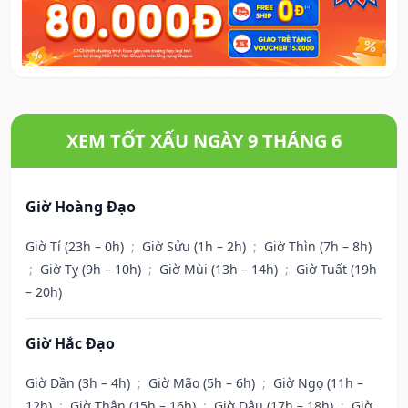
XEM TỐT XẤU NGÀY 9 THÁNG 6
Giờ Hoàng Đạo
Giờ Tí (23h – 0h)
;
Giờ Sửu (1h – 2h)
;
Giờ Thìn (7h – 8h)
;
Giờ Tỵ (9h – 10h)
;
Giờ Mùi (13h – 14h)
;
Giờ Tuất (19h
– 20h)
Giờ Hắc Đạo
Giờ Dần (3h – 4h)
;
Giờ Mão (5h – 6h)
;
Giờ Ngọ (11h –
12h)
;
Giờ Thân (15h – 16h)
;
Giờ Dậu (17h – 18h)
;
Giờ