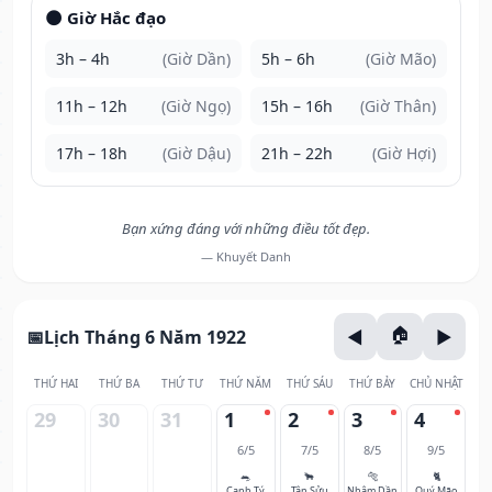
🌑 Giờ Hắc đạo
3h – 4h
(Giờ Dần)
5h – 6h
(Giờ Mão)
11h – 12h
(Giờ Ngọ)
15h – 16h
(Giờ Thân)
17h – 18h
(Giờ Dậu)
21h – 22h
(Giờ Hợi)
Bạn xứng đáng với những điều tốt đẹp.
— Khuyết Danh
Lịch Tháng 6 Năm 1922
THỨ HAI
THỨ BA
THỨ TƯ
THỨ NĂM
THỨ SÁU
THỨ BẢY
CHỦ NHẬT
29
30
31
1
2
3
4
6/5
7/5
8/5
9/5
🐀
🐂
🐅
🐈
Canh Tý
Tân Sửu
Nhâm Dần
Quý Mão