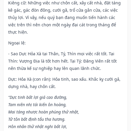
Kiêng cữ
: Những việc như chôn cất, xây cất nhà, đặt táng
kê gác, gác đòn đông, cưới gã, trổ cửa gắn cửa, các việc
thủy lợi. Vì vậy, nếu quý bạn đang muốn tiến hành các
việc trên thì nên chọn một ngày đại cát trong tháng để
thực hiện.
Ngoại lệ
:
- Sao Dực Hỏa Xà tại Thân, Tý, Thìn mọi việc rất tốt. Tại
Thìn: Vượng Địa là tốt hơn hết. Tại Tý: Đăng Viên rất tốt
nên thừa kế sự nghiệp hay lên quan lãnh chức.
Dực: Hỏa Xà (con rắn): Hỏa tinh, sao xấu. Khắc kỵ cưới gả,
dựng nhà, hay chôn cất.
“Dực tinh bất lợi giá cao đường,
Tam niên nhị tái kiến ôn hoàng,
Mai táng nhược hoàn phùng thử nhật,
Tử tôn bất định tẩu tha hương.
Hôn nhân thử nhật nghi bất lợi,