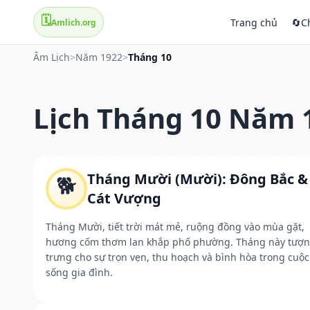
🗓️
Trang chủ
🔄
C
Amlich.org
Âm Lịch
>
Năm 1922
>
Tháng 10
Lịch Tháng 10 Năm 
Tháng Mười (Mười): Đông Bắc &
🐕
Cát Vượng
Tháng Mười, tiết trời mát mẻ, ruộng đồng vào mùa gặt,
hương cốm thơm lan khắp phố phường. Tháng này tượ
trưng cho sự trọn vẹn, thu hoạch và bình hòa trong cuộc
sống gia đình.