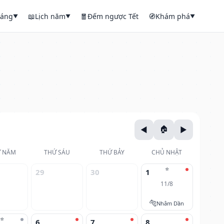
háng
📖
Lịch năm
🧧
Đếm ngược Tết
🧭
Khám phá
▼
▼
▼
 NĂM
THỨ SÁU
THỨ BẢY
CHỦ NHẬT
⭐
29
30
1
11/8
🐅
Nhâm Dần
⭐
6
7
8