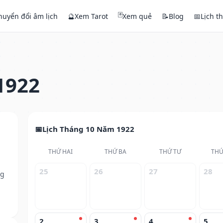
🃏
huyển đổi âm lịch
🔮
Xem Tarot
Xem quẻ
📝
Blog
📅
Lịch t
1922
Lịch Tháng 10 Năm 1922
THỨ HAI
THỨ BA
THỨ TƯ
THỨ
25
26
27
28
ng
2
3
4
5