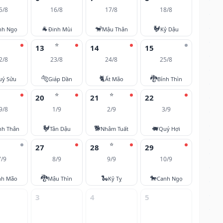
5/8
16/8
17/8
18/8
🐐
🐒
🐓
nh Ngọ
Đinh Mùi
Mậu Thân
Kỷ Dậu
⭐
13
14
15
2/8
23/8
24/8
25/8
🐅
🐈
🐉
uý Sửu
Giáp Dần
Ất Mão
Bính Thìn
⭐
⭐
20
21
22
9/8
1/9
2/9
3/9
🐓
🐕
🐖
nh Thân
Tân Dậu
Nhâm Tuất
Quý Hợi
⭐
27
28
29
7/9
8/9
9/9
10/9
🐉
🐍
🐎
nh Mão
Mậu Thìn
Kỷ Tỵ
Canh Ngọ
3
4
5