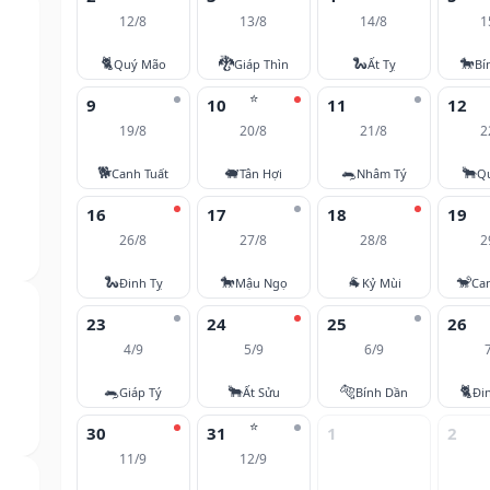
12/8
13/8
14/8
1
🐈
🐉
🐍
🐎
Quý Mão
Giáp Thìn
Ất Tỵ
Bí
⭐
9
10
11
12
19/8
20/8
21/8
2
🐕
🐖
🐀
🐂
Canh Tuất
Tân Hợi
Nhâm Tý
Q
16
17
18
19
26/8
27/8
28/8
2
🐍
🐎
🐐
🐒
Đinh Tỵ
Mậu Ngọ
Kỷ Mùi
Ca
23
24
25
26
4/9
5/9
6/9
🐀
🐂
🐅
🐈
Giáp Tý
Ất Sửu
Bính Dần
Đi
⭐
30
31
1
2
11/9
12/9