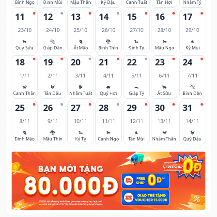
Bính Ngọ
Đinh Mùi
Mậu Thân
Kỷ Dậu
Canh Tuất
Tân Hợi
Nhâm Tý
11
12
13
14
15
16
17
23/10
24/10
25/10
26/10
27/10
28/10
29/10
🐂
🐅
🐈
🐉
🐍
🐎
🐐
Quý Sửu
Giáp Dần
Ất Mão
Bính Thìn
Đinh Tỵ
Mậu Ngọ
Kỷ Mùi
18
19
20
21
22
23
24
1/11
2/11
3/11
4/11
5/11
6/11
7/11
🐒
🐓
🐕
🐖
🐀
🐂
🐅
Canh Thân
Tân Dậu
Nhâm Tuất
Quý Hợi
Giáp Tý
Ất Sửu
Bính Dần
25
26
27
28
29
30
31
8/11
9/11
10/11
11/11
12/11
13/11
14/11
🐈
🐉
🐍
🐎
🐐
🐒
🐓
Đinh Mão
Mậu Thìn
Kỷ Tỵ
Canh Ngọ
Tân Mùi
Nhâm Thân
Quý Dậu