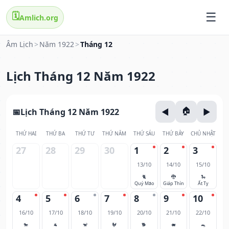
🗓️
Amlich.org
Âm Lịch
>
Năm 1922
>
Tháng 12
Lịch Tháng 12 Năm 1922
Lịch Tháng 12 Năm 1922
THỨ HAI
THỨ BA
THỨ TƯ
THỨ NĂM
THỨ SÁU
THỨ BẢY
CHỦ NHẬT
27
28
29
30
1
2
3
13/10
14/10
15/10
🐈
🐉
🐍
Quý Mão
Giáp Thìn
Ất Tỵ
4
5
6
7
8
9
10
16/10
17/10
18/10
19/10
20/10
21/10
22/10
🐎
🐐
🐒
🐓
🐕
🐖
🐀