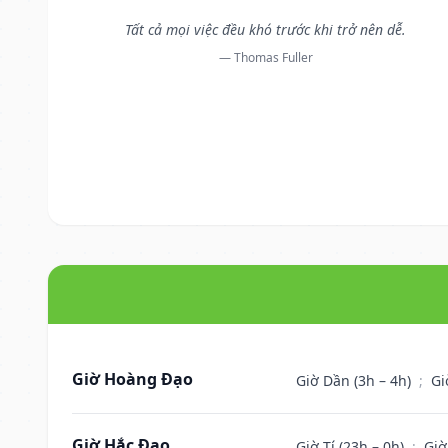
Tất cả mọi việc đều khó trước khi trở nên dễ.
— Thomas Fuller
Giờ Hoàng Đạo
Giờ Dần (3h – 4h)
;
Gi
Giờ Hắc Đạo
Giờ Tí (23h – 0h)
;
Giờ