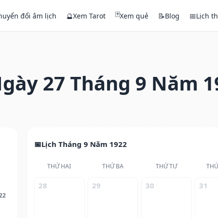
🃏
huyển đổi âm lịch
🔮
Xem Tarot
Xem quẻ
📝
Blog
📅
Lịch t
gày 27 Tháng 9 Năm 1
Lịch Tháng 9 Năm 1922
THỨ HAI
THỨ BA
THỨ TƯ
THỨ
28
29
30
31
22