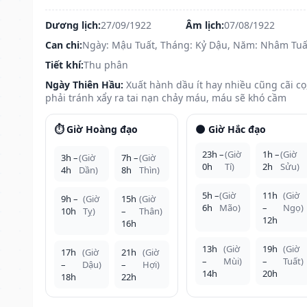
Dương lịch:
27/09/1922
Âm lịch:
07/08/1922
Can chi:
Ngày: Mậu Tuất, Tháng: Kỷ Dậu, Năm: Nhâm Tuấ
Tiết khí:
Thu phân
Ngày Thiên Hầu:
Xuất hành dầu ít hay nhiều cũng cãi cọ
phải tránh xẩy ra tai nạn chảy máu, máu sẽ khó cầm
⏱️ Giờ Hoàng đạo
🌑 Giờ Hắc đạo
23h –
(Giờ
1h –
(Giờ
3h –
(Giờ
7h –
(Giờ
0h
Tí)
2h
Sửu)
4h
Dần)
8h
Thìn)
5h –
(Giờ
11h
(Giờ
9h –
(Giờ
15h
(Giờ
6h
Mão)
–
Ngọ)
10h
Tỵ)
–
Thân)
12h
16h
13h
(Giờ
19h
(Giờ
17h
(Giờ
21h
(Giờ
–
Mùi)
–
Tuất)
–
Dậu)
–
Hợi)
14h
20h
18h
22h