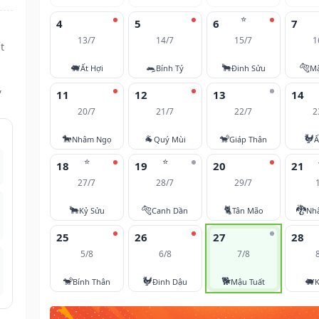
⭐
4
5
6
7
13/7
14/7
15/7
1
t
🐖
🐀
🐂
🐅
Ất Hợi
Bính Tý
Đinh Sửu
M
,
11
12
13
14
20/7
21/7
22/7
2
🐎
🐐
🐒
🐓
Nhâm Ngọ
Quý Mùi
Giáp Thân
Ấ
⭐
⭐
18
19
20
21
27/7
28/7
29/7
🐂
🐅
🐈
🐉
Kỷ Sửu
Canh Dần
Tân Mão
Nh
25
26
27
28
5/8
6/8
7/8
🐒
🐓
🐕
🐖
Bính Thân
Đinh Dậu
Mậu Tuất
K