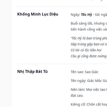
Khổng Minh Lục Diệu
Ngày:
Tốc Hỷ
- tức ngà
Buổi sáng tốt, nhưng 
tiến hành công việc v
“Tốc Hỷ là bạn trùng p
Gặp trùng gặp bạn vợ c
Có tài có lộc hẳn hoi
Cầu gì cũng được mừng 
Nhị Thập Bát Tú
Tên sao
: Sao Giác
Tên ngày
: Giác Mộc Gi
Nên làm
: Mọi việc tạ
đạt cao.
Kiêng cữ
: Chôn cất ho