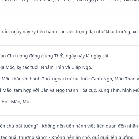
y xấu, ngày này kỵ tiến hành các việc trọng đại như khai trương, xuấ
Can Chi tương đồng (cùng Thổ), ngày này là ngày cát.
ịa Mộc, kỵ các tuổi: Nhâm Thìn và Giáp Ngọ.
 Mộc khắc với hành Thổ, ngoại trừ các tuổi: Canh Ngọ, Mậu Thân 
ới Mão, tam hợp với Dần và Ngọ thành Hỏa cục. Xung Thìn, hình Mùi
 Hợi, Mão, Mùi.
điền chủ bất tường” - Không nên tiến hành việc liên quan đến nhậ
n tác quái thượng sàng” - Không nên ăn chó, quỉ quái lên giường