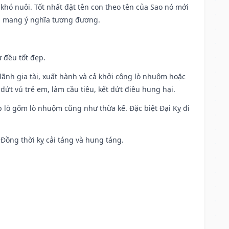
khó nuôi. Tốt nhất đặt tên con theo tên của Sao nó mới
g mang ý nghĩa tương đương.
 đều tốt đẹp.
ia lãnh gia tài, xuất hành và cả khởi công lò nhuộm hoặc
dứt vú trẻ em, làm cầu tiêu, kết dứt điều hung hại.
p lò gốm lò nhuộm cũng như thừa kế. Đặc biệt Đại Kỵ đi
. Đồng thời kỵ cải táng và hung táng.