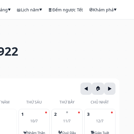
háng
📖
Lịch năm
🧧
Đếm ngược Tết
🧭
Khám phá
▼
▼
▼
922
 NĂM
THỨ SÁU
THỨ BẢY
CHỦ NHẬT
⭐
1
2
3
10/7
11/7
12/7
🐒
🐓
🐕
Nhâm Thân
Quý Dậu
Giáp Tuất