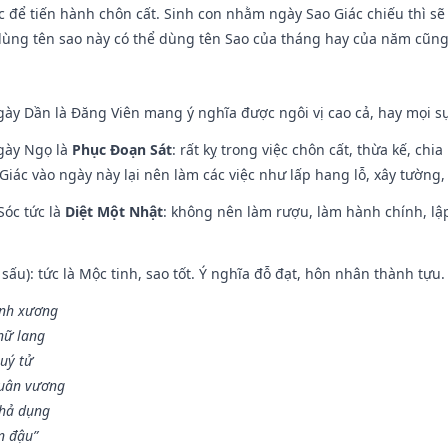
 để tiến hành chôn cất. Sinh con nhằm ngày Sao Giác chiếu thì sẽ 
dùng tên sao này có thể dùng tên Sao của tháng hay của năm cũn
gày Dần là Đăng Viên mang ý nghĩa được ngôi vị cao cả, hay mọi sự
ngày Ngọ là
Phục Đoạn Sát
: rất kỵ trong việc chôn cất, thừa kế, ch
Giác vào ngày này lại nên làm các việc như lấp hang lỗ, xây tường, 
Sóc tức là
Diệt Một Nhật
: không nên làm rượu, làm hành chính, lậ
 sấu): tức là Mộc tinh, sao tốt. Ý nghĩa đỗ đạt, hôn nhân thành tựu
vinh xương
 nữ lang
uý tử
Quân vương
khả dụng
n đậu”