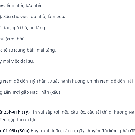
việc làm nhà, lợp nhà.
: Xấu cho việc lợp nhà, làm bếp.
i tạo, giá thú, an táng.
hú (cưới hỏi).
c tế tự (cúng bái), mai táng.
ỵ mọi việc đại sự.
 Nam để đón 'Hỷ Thần'. Xuất hành hướng Chính Nam để đón 'Tài 
 Lên Trời gặp Hạc Thần (xấu)
ừ 23h-01h (Tý)
Tin vui sắp tới, nếu cầu lộc, cầu tài thì đi hướng 
đều gặp thuận lợi.
ừ 01-03h (Sửu)
Hay tranh luận, cãi cọ, gây chuyện đói kém, phải đ