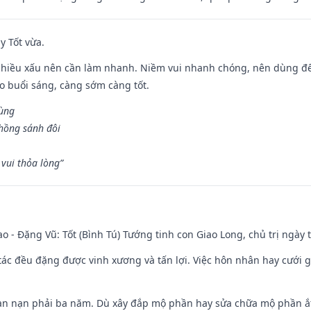
y Tốt vừa.
chiều xấu nên cần làm nhanh. Niềm vui nhanh chóng, nên dùng để 
ào buổi sáng, càng sớm càng tốt.
hùng
hồng sánh đôi
vui thỏa lòng”
ao - Đặng Vũ: Tốt (Bình Tú) Tướng tinh con Giao Long, chủ trị ngày 
o tác đều đặng được vinh xương và tấn lợi. Việc hôn nhân hay cưới 
ạn nạn phải ba năm. Dù xây đắp mộ phần hay sửa chữa mộ phần ắt 