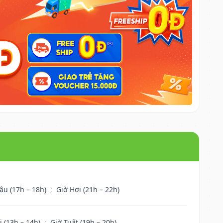
ậu (17h – 18h)
;
Giờ Hợi (21h – 22h)
i (13h – 14h)
;
Giờ Tuất (19h – 20h)