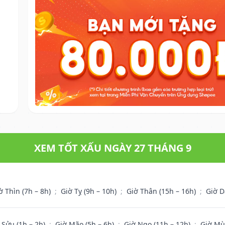
XEM TỐT XẤU NGÀY 27 THÁNG 9
ờ Thìn (7h – 8h)
;
Giờ Tỵ (9h – 10h)
;
Giờ Thân (15h – 16h)
;
Giờ D
 Sửu (1h – 2h)
;
Giờ Mão (5h – 6h)
;
Giờ Ngọ (11h – 12h)
;
Giờ Mù