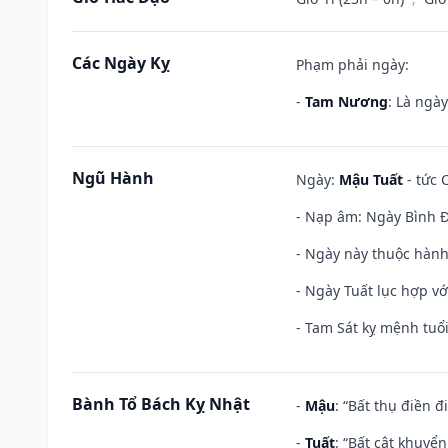
Các Ngày Kỵ
Phạm phải ngày:
-
Tam Nương
: Là ngà
Ngũ Hành
Ngày:
Mậu Tuất
- tức 
- Nạp âm: Ngày Bình Đ
- Ngày này thuộc hành
- Ngày Tuất lục hợp v
- Tam Sát kỵ mệnh tuổi
Bành Tổ Bách Kỵ Nhật
-
Mậu
: “Bất thụ điền 
-
Tuất
: “Bất cật khuyể