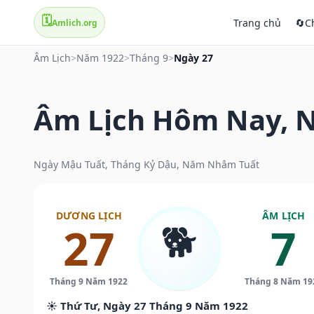
🗓️
Trang chủ
🔄
C
Amlich.org
Âm Lịch
>
Năm 1922
>
Tháng 9
>
Ngày 27
Âm Lịch Hôm Nay, N
Ngày Mậu Tuất, Tháng Kỷ Dậu, Năm Nhâm Tuất
DƯƠNG LỊCH
ÂM LỊCH
🐕
27
7
Tháng 9 Năm 1922
Tháng 8 Năm 19
☀️ Thứ Tư, Ngày 27 Tháng 9 Năm 1922