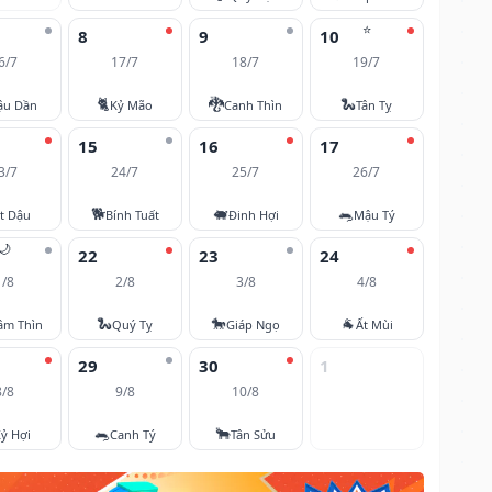
⭐
8
9
10
6/7
17/7
18/7
19/7
🐈
🐉
🐍
ậu Dần
Kỷ Mão
Canh Thìn
Tân Tỵ
15
16
17
3/7
24/7
25/7
26/7
🐕
🐖
🐀
t Dậu
Bính Tuất
Đinh Hợi
Mậu Tý
🌙
22
23
24
1/8
2/8
3/8
4/8
🐍
🐎
🐐
âm Thìn
Quý Tỵ
Giáp Ngọ
Ất Mùi
29
30
1
8/8
9/8
10/8
🐀
🐂
ỷ Hợi
Canh Tý
Tân Sửu