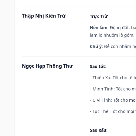
Thập Nhị Kiến Trừ
Trực Trừ
Nên làm
: Động đất, b
làm lò nhuộm lò gốm,
Chú ý
: Đẻ con nhằm n
Ngọc Hạp Thông Thư
Sao tốt
:
- Thiên Xá: Tốt cho tế 
- Minh Tinh: Tốt cho m
- U Vi Tinh: Tốt cho mọi
- Tục Thế: Tốt cho mọi 
Sao xấu
: