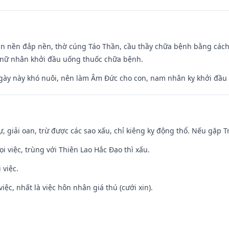
an nền đắp nền, thờ cúng Táo Thần, cầu thầy chữa bệnh bằng cách
 nữ nhân khởi đầu uống thuốc chữa bệnh.
gày này khó nuôi, nên làm Âm Đức cho con, nam nhân kỵ khởi đầu
tự, giải oan, trừ được các sao xấu, chỉ kiêng kỵ động thổ. Nếu gặp Tr
ọi việc, trùng với Thiên Lao Hắc Đạo thì xấu.
 việc.
việc, nhất là việc hôn nhân giá thú (cưới xin).