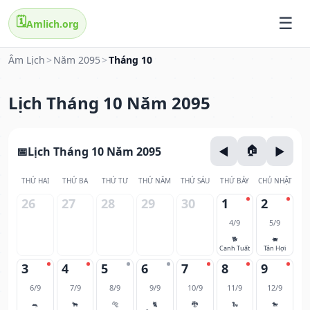
🗓️
Amlich.org
Âm Lịch
>
Năm 2095
>
Tháng 10
Lịch Tháng 10 Năm 2095
Lịch Tháng 10 Năm 2095
THỨ HAI
THỨ BA
THỨ TƯ
THỨ NĂM
THỨ SÁU
THỨ BẢY
CHỦ NHẬT
26
27
28
29
30
1
2
4/9
5/9
🐕
🐖
Canh Tuất
Tân Hợi
3
4
5
6
7
8
9
6/9
7/9
8/9
9/9
10/9
11/9
12/9
🐀
🐂
🐅
🐈
🐉
🐍
🐎