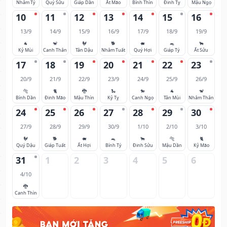
Nhâm Tý
Quý Sửu
Giáp Dần
Ất Mão
Bính Thìn
Đinh Tỵ
Mậu Ngọ
10
11
12
13
14
15
16
13/9
14/9
15/9
16/9
17/9
18/9
19/9
🐐
🐒
🐓
🐕
🐖
🐀
🐂
Kỷ Mùi
Canh Thân
Tân Dậu
Nhâm Tuất
Quý Hợi
Giáp Tý
Ất Sửu
17
18
19
20
21
22
23
20/9
21/9
22/9
23/9
24/9
25/9
26/9
🐅
🐈
🐉
🐍
🐎
🐐
🐒
Bính Dần
Đinh Mão
Mậu Thìn
Kỷ Tỵ
Canh Ngọ
Tân Mùi
Nhâm Thân
24
25
26
27
28
29
30
27/9
28/9
29/9
30/9
1/10
2/10
3/10
🐓
🐕
🐖
🐀
🐂
🐅
🐈
Quý Dậu
Giáp Tuất
Ất Hợi
Bính Tý
Đinh Sửu
Mậu Dần
Kỷ Mão
31
1
2
3
4
5
6
4/10
🐉
Canh Thìn