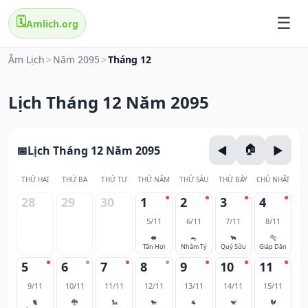
🗓️
Amlich.org
Âm Lịch
>
Năm 2095
>
Tháng 12
Lịch Tháng 12 Năm 2095
Lịch Tháng 12 Năm 2095
THỨ HAI
THỨ BA
THỨ TƯ
THỨ NĂM
THỨ SÁU
THỨ BẢY
CHỦ NHẬT
28
29
30
1
2
3
4
5/11
6/11
7/11
8/11
🐖
🐀
🐂
🐅
Tân Hợi
Nhâm Tý
Quý Sửu
Giáp Dần
5
6
7
8
9
10
11
9/11
10/11
11/11
12/11
13/11
14/11
15/11
🐈
🐉
🐍
🐎
🐐
🐒
🐓