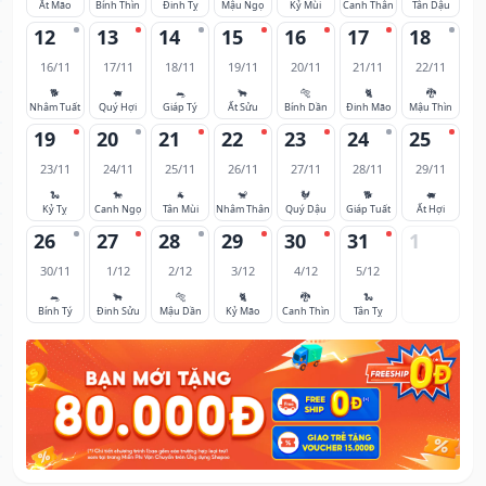
Ất Mão
Bính Thìn
Đinh Tỵ
Mậu Ngọ
Kỷ Mùi
Canh Thân
Tân Dậu
12
13
14
15
16
17
18
16/11
17/11
18/11
19/11
20/11
21/11
22/11
🐕
🐖
🐀
🐂
🐅
🐈
🐉
Nhâm Tuất
Quý Hợi
Giáp Tý
Ất Sửu
Bính Dần
Đinh Mão
Mậu Thìn
19
20
21
22
23
24
25
23/11
24/11
25/11
26/11
27/11
28/11
29/11
🐍
🐎
🐐
🐒
🐓
🐕
🐖
Kỷ Tỵ
Canh Ngọ
Tân Mùi
Nhâm Thân
Quý Dậu
Giáp Tuất
Ất Hợi
26
27
28
29
30
31
1
30/11
1/12
2/12
3/12
4/12
5/12
🐀
🐂
🐅
🐈
🐉
🐍
Bính Tý
Đinh Sửu
Mậu Dần
Kỷ Mão
Canh Thìn
Tân Tỵ