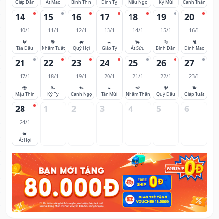
Giáp Dần
Ất Mão
Bính Thìn
Đinh Tỵ
Mậu Ngọ
Kỷ Mùi
Canh Thân
14
15
16
17
18
19
20
10/1
11/1
12/1
13/1
14/1
15/1
16/1
🐓
🐕
🐖
🐀
🐂
🐅
🐈
Tân Dậu
Nhâm Tuất
Quý Hợi
Giáp Tý
Ất Sửu
Bính Dần
Đinh Mão
21
22
23
24
25
26
27
17/1
18/1
19/1
20/1
21/1
22/1
23/1
🐉
🐍
🐎
🐐
🐒
🐓
🐕
Mậu Thìn
Kỷ Tỵ
Canh Ngọ
Tân Mùi
Nhâm Thân
Quý Dậu
Giáp Tuất
28
1
2
3
4
5
6
24/1
🐖
Ất Hợi