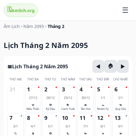
🗓️
Amlich.org
Âm Lịch
>
Năm 2095
>
Tháng 2
Lịch Tháng 2 Năm 2095
Lịch Tháng 2 Năm 2095
THỨ HAI
THỨ BA
THỨ TƯ
THỨ NĂM
THỨ SÁU
THỨ BẢY
CHỦ NHẬT
31
1
2
3
4
5
6
27/12
28/12
29/12
30/12
1/1
2/1
🐒
🐓
🐕
🐖
🐀
🐂
Mậu Thân
Kỷ Dậu
Canh Tuất
Tân Hợi
Nhâm Tý
Quý Sửu
7
8
9
10
11
12
13
3/1
4/1
5/1
6/1
7/1
8/1
9/1
🐅
🐈
🐉
🐍
🐎
🐐
🐒