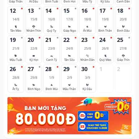
Giáp Thân
Ất Dậu
Bính Tuất
Đinh Hợi
Mậu Tý
Kỷ Sửu
Canh Dần
12
13
14
15
16
17
18
14/8
15/8
16/8
17/8
18/8
19/8
20/8
🐈
🐉
🐍
🐎
🐐
🐒
🐓
Tân Mão
Nhâm Thìn
Quý Tỵ
Giáp Ngọ
Ất Mùi
Bính Thân
Đinh Dậu
19
20
21
22
23
24
25
21/8
22/8
23/8
24/8
25/8
26/8
27/8
🐕
🐖
🐀
🐂
🐅
🐈
🐉
Mậu Tuất
Kỷ Hợi
Canh Tý
Tân Sửu
Nhâm Dần
Quý Mão
Giáp Thìn
26
27
28
29
30
1
2
28/8
29/8
1/9
2/9
3/9
🐍
🐎
🐐
🐒
🐓
Ất Tỵ
Bính Ngọ
Đinh Mùi
Mậu Thân
Kỷ Dậu