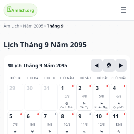
🗓️
Amlich.org
Âm Lịch
>
Năm 2095
>
Tháng 9
Lịch Tháng 9 Năm 2095
Lịch Tháng 9 Năm 2095
THỨ HAI
THỨ BA
THỨ TƯ
THỨ NĂM
THỨ SÁU
THỨ BẢY
CHỦ NHẬT
29
30
31
1
2
3
4
3/8
4/8
5/8
6/8
🐉
🐍
🐎
🐐
Canh Thìn
Tân Tỵ
Nhâm Ngọ
Quý Mùi
5
6
7
8
9
10
11
7/8
8/8
9/8
10/8
11/8
12/8
13/8
🐒
🐓
🐕
🐖
🐀
🐂
🐅