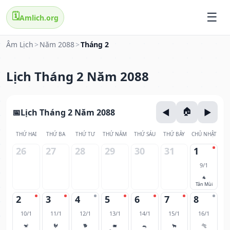
🗓️
Amlich.org
Âm Lịch
>
Năm 2088
>
Tháng 2
Lịch Tháng 2 Năm 2088
Lịch Tháng 2 Năm 2088
THỨ HAI
THỨ BA
THỨ TƯ
THỨ NĂM
THỨ SÁU
THỨ BẢY
CHỦ NHẬT
26
27
28
29
30
31
1
9/1
🐐
Tân Mùi
2
3
4
5
6
7
8
10/1
11/1
12/1
13/1
14/1
15/1
16/1
🐒
🐓
🐕
🐖
🐀
🐂
🐅