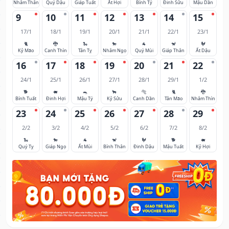
Nhâm Thân
Quý Dậu
Giáp Tuất
Ất Hợi
Bính Tý
Đinh Sửu
Mậu Dần
9
10
11
12
13
14
15
17/1
18/1
19/1
20/1
21/1
22/1
23/1
🐈
🐉
🐍
🐎
🐐
🐒
🐓
Kỷ Mão
Canh Thìn
Tân Tỵ
Nhâm Ngọ
Quý Mùi
Giáp Thân
Ất Dậu
16
17
18
19
20
21
22
24/1
25/1
26/1
27/1
28/1
29/1
1/2
🐕
🐖
🐀
🐂
🐅
🐈
🐉
Bính Tuất
Đinh Hợi
Mậu Tý
Kỷ Sửu
Canh Dần
Tân Mão
Nhâm Thìn
23
24
25
26
27
28
29
2/2
3/2
4/2
5/2
6/2
7/2
8/2
🐍
🐎
🐐
🐒
🐓
🐕
🐖
Quý Tỵ
Giáp Ngọ
Ất Mùi
Bính Thân
Đinh Dậu
Mậu Tuất
Kỷ Hợi