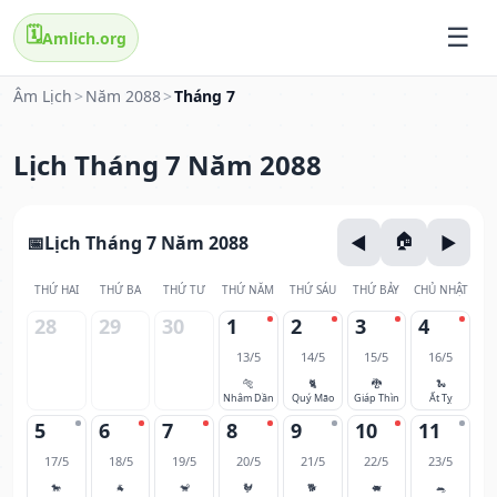
🗓️
Amlich.org
Âm Lịch
>
Năm 2088
>
Tháng 7
Lịch Tháng 7 Năm 2088
Lịch Tháng 7 Năm 2088
THỨ HAI
THỨ BA
THỨ TƯ
THỨ NĂM
THỨ SÁU
THỨ BẢY
CHỦ NHẬT
28
29
30
1
2
3
4
13/5
14/5
15/5
16/5
🐅
🐈
🐉
🐍
Nhâm Dần
Quý Mão
Giáp Thìn
Ất Tỵ
5
6
7
8
9
10
11
17/5
18/5
19/5
20/5
21/5
22/5
23/5
🐎
🐐
🐒
🐓
🐕
🐖
🐀