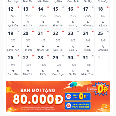
Bính Ngọ
Đinh Mùi
Mậu Thân
Kỷ Dậu
Canh Tuất
Tân Hợi
Nhâm Tý
12
13
14
15
16
17
18
24/5
25/5
26/5
27/5
28/5
29/5
1/6
🐂
🐅
🐈
🐉
🐍
🐎
🐐
Quý Sửu
Giáp Dần
Ất Mão
Bính Thìn
Đinh Tỵ
Mậu Ngọ
Kỷ Mùi
19
20
21
22
23
24
25
2/6
3/6
4/6
5/6
6/6
7/6
8/6
🐒
🐓
🐕
🐖
🐀
🐂
🐅
Canh Thân
Tân Dậu
Nhâm Tuất
Quý Hợi
Giáp Tý
Ất Sửu
Bính Dần
26
27
28
29
30
31
1
9/6
10/6
11/6
12/6
13/6
14/6
🐈
🐉
🐍
🐎
🐐
🐒
Đinh Mão
Mậu Thìn
Kỷ Tỵ
Canh Ngọ
Tân Mùi
Nhâm Thân