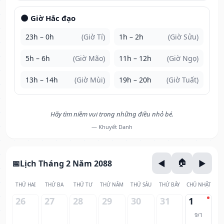
🌑 Giờ Hắc đạo
23h – 0h
(Giờ Tí)
1h – 2h
(Giờ Sửu)
5h – 6h
(Giờ Mão)
11h – 12h
(Giờ Ngọ)
13h – 14h
(Giờ Mùi)
19h – 20h
(Giờ Tuất)
Hãy tìm niềm vui trong những điều nhỏ bé.
— Khuyết Danh
Lịch Tháng 2 Năm 2088
THỨ HAI
THỨ BA
THỨ TƯ
THỨ NĂM
THỨ SÁU
THỨ BẢY
CHỦ NHẬT
26
27
28
29
30
31
1
9/1