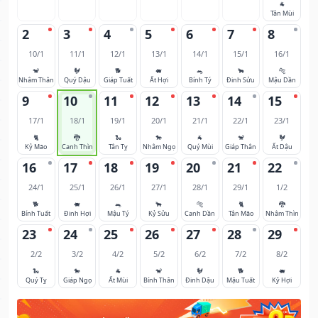
🐐
Tân Mùi
2
3
4
5
6
7
8
10/1
11/1
12/1
13/1
14/1
15/1
16/1
🐒
🐓
🐕
🐖
🐀
🐂
🐅
Nhâm Thân
Quý Dậu
Giáp Tuất
Ất Hợi
Bính Tý
Đinh Sửu
Mậu Dần
9
10
11
12
13
14
15
17/1
18/1
19/1
20/1
21/1
22/1
23/1
🐈
🐉
🐍
🐎
🐐
🐒
🐓
Kỷ Mão
Canh Thìn
Tân Tỵ
Nhâm Ngọ
Quý Mùi
Giáp Thân
Ất Dậu
16
17
18
19
20
21
22
24/1
25/1
26/1
27/1
28/1
29/1
1/2
🐕
🐖
🐀
🐂
🐅
🐈
🐉
Bính Tuất
Đinh Hợi
Mậu Tý
Kỷ Sửu
Canh Dần
Tân Mão
Nhâm Thìn
23
24
25
26
27
28
29
2/2
3/2
4/2
5/2
6/2
7/2
8/2
🐍
🐎
🐐
🐒
🐓
🐕
🐖
Quý Tỵ
Giáp Ngọ
Ất Mùi
Bính Thân
Đinh Dậu
Mậu Tuất
Kỷ Hợi