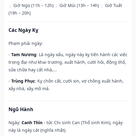
;
Giờ Ngọ (11h – 12h)
;
Giờ Mùi (13h – 14h)
;
Giờ Tuất
(19h – 20h)
Các Ngày Kỵ
Phạm phải ngày:
-
Tam Nương
: Là ngày xấu, ngày này kỵ tiến hành các việc
trọng đại như khai trương, xuất hành, cưới hỏi, động thổ,
sửa chữa hay cất nhà,...
-
Trùng Phục
: Kỵ chôn cất, cưới xin, vợ chồng xuất hành,
xây nhà, xây mồ mả.
Ngũ Hành
Ngày:
Canh Thìn
- tức Chi sinh Can (Thổ sinh Kim), ngày
này là ngày cát (nghĩa nhật).