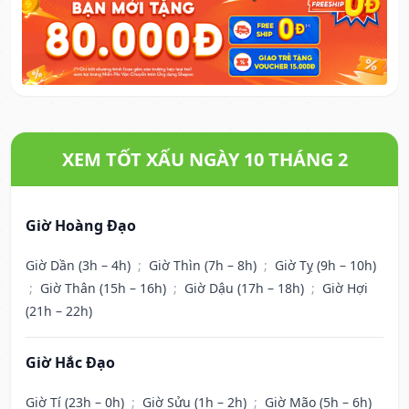
XEM TỐT XẤU NGÀY 10 THÁNG 2
Giờ Hoàng Đạo
Giờ Dần (3h – 4h)
;
Giờ Thìn (7h – 8h)
;
Giờ Tỵ (9h – 10h)
;
Giờ Thân (15h – 16h)
;
Giờ Dậu (17h – 18h)
;
Giờ Hợi
(21h – 22h)
Giờ Hắc Đạo
Giờ Tí (23h – 0h)
;
Giờ Sửu (1h – 2h)
;
Giờ Mão (5h – 6h)