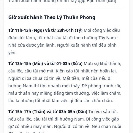
Tránh xuất hành hướng Chính Tây gặp Hạc Thần (xấu)
Giờ xuất hành Theo Lý Thuần Phong
Từ 11h-13h (Ngọ) và từ 23h-01h (Tý)
Mọi công việc đều
được tốt lành, tốt nhất cầu tài đi theo hướng Tây Nam –
Nhà cửa được yên lành. Người xuất hành thì đều bình
yên.
Từ 13h-15h (Mùi) và từ 01-03h (Sửu)
Mưu sự khó thành,
cầu lộc, cầu tài mờ mịt. Kiện cáo tốt nhất nên hoãn lại.
Người đi xa chưa có tin về. Mất tiền, mất của nếu đi
hướng Nam thì tìm nhanh mới thấy. Đề phòng tranh cãi,
mâu thuẫn hay miệng tiếng tầm thường. Việc làm chậm,
lâu la nhưng tốt nhất làm việc gì đều cần chắc chắn.
Từ 15h-17h (Thân) và từ 03h-05h (Dần)
Tin vui sắp tới,
nếu cầu lộc, cầu tài thì đi hướng Nam. Đi công việc gặp
gỡ có nhiều may mắn. Người đi có tin về. Nếu chăn nuôi