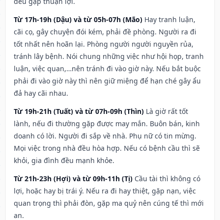
đều gặp thuận lợi.
Từ 17h-19h (Dậu) và từ 05h-07h (Mão)
Hay tranh luận,
cãi cọ, gây chuyện đói kém, phải đề phòng. Người ra đi
tốt nhất nên hoãn lại. Phòng người người nguyền rủa,
tránh lây bệnh. Nói chung những việc như hội họp, tranh
luận, việc quan,…nên tránh đi vào giờ này. Nếu bắt buộc
phải đi vào giờ này thì nên giữ miệng để hạn ché gây ẩu
đả hay cãi nhau.
Từ 19h-21h (Tuất) và từ 07h-09h (Thìn)
Là giờ rất tốt
lành, nếu đi thường gặp được may mắn. Buôn bán, kinh
doanh có lời. Người đi sắp về nhà. Phụ nữ có tin mừng.
Mọi việc trong nhà đều hòa hợp. Nếu có bệnh cầu thì sẽ
khỏi, gia đình đều mạnh khỏe.
Từ 21h-23h (Hợi) và từ 09h-11h (Tị)
Cầu tài thì không có
lợi, hoặc hay bị trái ý. Nếu ra đi hay thiệt, gặp nạn, việc
quan trọng thì phải đòn, gặp ma quỷ nên cúng tế thì mới
an.