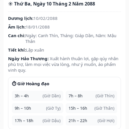
☀️ Thứ Ba, Ngày 10 Tháng 2 Năm 2088
Dương lịch:
10/02/2088
Âm lịch:
18/01/2088
Can chi:
Ngày: Canh Thìn, Tháng: Giáp Dần, Năm: Mậu
Thân
Tiết khí:
Lập xuân
Ngày Hảo Thương:
Xuất hành thuận lợi, gặp qúy nhân
phù trợ, làm mọi việc vừa lòng, như ý muốn, áo phẩm
vinh quy.
⏱️ Giờ Hoàng đạo
3h – 4h
(Giờ Dần)
7h – 8h
(Giờ Thìn)
9h – 10h
(Giờ Tỵ)
15h – 16h
(Giờ Thân)
17h – 18h
(Giờ Dậu)
21h – 22h
(Giờ Hợi)