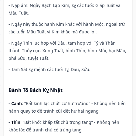
- Nạp âm: Ngày Bạch Lạp Kim, kỵ các tuổi: Giáp Tuất và
Mậu Tuất.
- Ngày này thuộc hành Kim khắc với hành Mộc, ngoại trừ
các tuổi: Mậu Tuất vì Kim khắc mà được lợi.
- Ngày Thìn lục hợp với Dậu, tam hợp với Tý và Thân
thành Thủy cục. Xung Tuất, hình Thìn, hình Mùi, hại Mão,
phá Sửu, tuyệt Tuất.
- Tam Sát kỵ mệnh các tuổi Tỵ, Dậu, Sửu.
Bành Tổ Bách Kỵ Nhật
-
Canh
: “Bất kinh lạc chức cơ hư trướng” - Không nên tiến
hành quay tơ để tránh cũi dệt hư hại ngang
-
Thìn
: “Bất khốc khấp tất chủ trọng tang” - Không nên
khóc lóc để tránh chủ có trùng tang