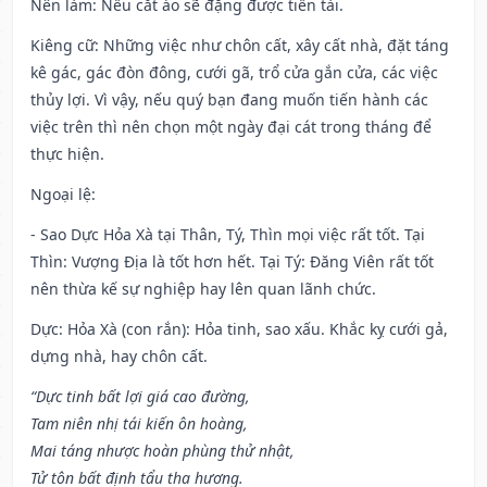
Nên làm
: Nếu cắt áo sẽ đặng được tiền tài.
Kiêng cữ
: Những việc như chôn cất, xây cất nhà, đặt táng
kê gác, gác đòn đông, cưới gã, trổ cửa gắn cửa, các việc
thủy lợi. Vì vậy, nếu quý bạn đang muốn tiến hành các
việc trên thì nên chọn một ngày đại cát trong tháng để
thực hiện.
Ngoại lệ
:
- Sao Dực Hỏa Xà tại Thân, Tý, Thìn mọi việc rất tốt. Tại
Thìn: Vượng Địa là tốt hơn hết. Tại Tý: Đăng Viên rất tốt
nên thừa kế sự nghiệp hay lên quan lãnh chức.
Dực: Hỏa Xà (con rắn): Hỏa tinh, sao xấu. Khắc kỵ cưới gả,
dựng nhà, hay chôn cất.
“Dực tinh bất lợi giá cao đường,
Tam niên nhị tái kiến ôn hoàng,
Mai táng nhược hoàn phùng thử nhật,
Tử tôn bất định tẩu tha hương.