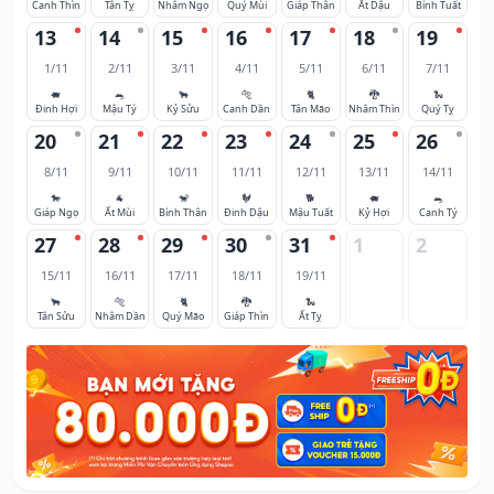
Canh Thìn
Tân Tỵ
Nhâm Ngọ
Quý Mùi
Giáp Thân
Ất Dậu
Bính Tuất
13
14
15
16
17
18
19
1/11
2/11
3/11
4/11
5/11
6/11
7/11
🐖
🐀
🐂
🐅
🐈
🐉
🐍
Đinh Hợi
Mậu Tý
Kỷ Sửu
Canh Dần
Tân Mão
Nhâm Thìn
Quý Tỵ
20
21
22
23
24
25
26
8/11
9/11
10/11
11/11
12/11
13/11
14/11
🐎
🐐
🐒
🐓
🐕
🐖
🐀
Giáp Ngọ
Ất Mùi
Bính Thân
Đinh Dậu
Mậu Tuất
Kỷ Hợi
Canh Tý
27
28
29
30
31
1
2
15/11
16/11
17/11
18/11
19/11
🐂
🐅
🐈
🐉
🐍
Tân Sửu
Nhâm Dần
Quý Mão
Giáp Thìn
Ất Tỵ