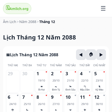
🗓️
Amlich.org
Âm Lịch
>
Năm 2088
>
Tháng 12
Lịch Tháng 12 Năm 2088
Lịch Tháng 12 Năm 2088
THỨ HAI
THỨ BA
THỨ TƯ
THỨ NĂM
THỨ SÁU
THỨ BẢY
CHỦ NHẬT
29
30
1
2
3
4
5
19/10
20/10
21/10
22/10
23/10
🐖
🐀
🐂
🐅
🐈
Ất Hợi
Bính Tý
Đinh Sửu
Mậu Dần
Kỷ Mão
6
7
8
9
10
11
12
24/10
25/10
26/10
27/10
28/10
29/10
30/10
🐉
🐍
🐎
🐐
🐒
🐓
🐕