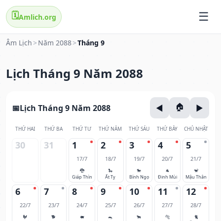
🗓️
Amlich.org
Âm Lịch
>
Năm 2088
>
Tháng 9
Lịch Tháng 9 Năm 2088
Lịch Tháng 9 Năm 2088
THỨ HAI
THỨ BA
THỨ TƯ
THỨ NĂM
THỨ SÁU
THỨ BẢY
CHỦ NHẬT
30
31
1
2
3
4
5
17/7
18/7
19/7
20/7
21/7
🐉
🐍
🐎
🐐
🐒
Giáp Thìn
Ất Tỵ
Bính Ngọ
Đinh Mùi
Mậu Thân
6
7
8
9
10
11
12
22/7
23/7
24/7
25/7
26/7
27/7
28/7
🐓
🐕
🐖
🐀
🐂
🐅
🐈