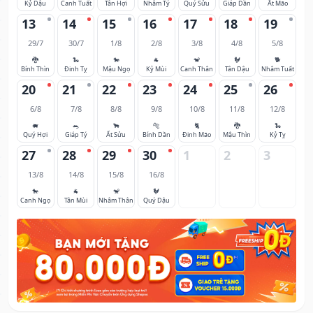
Kỷ Dậu
Canh Tuất
Tân Hợi
Nhâm Tý
Quý Sửu
Giáp Dần
Ất Mão
13
14
15
16
17
18
19
29/7
30/7
1/8
2/8
3/8
4/8
5/8
🐉
🐍
🐎
🐐
🐒
🐓
🐕
Bính Thìn
Đinh Tỵ
Mậu Ngọ
Kỷ Mùi
Canh Thân
Tân Dậu
Nhâm Tuất
20
21
22
23
24
25
26
6/8
7/8
8/8
9/8
10/8
11/8
12/8
🐖
🐀
🐂
🐅
🐈
🐉
🐍
Quý Hợi
Giáp Tý
Ất Sửu
Bính Dần
Đinh Mão
Mậu Thìn
Kỷ Tỵ
27
28
29
30
1
2
3
13/8
14/8
15/8
16/8
🐎
🐐
🐒
🐓
Canh Ngọ
Tân Mùi
Nhâm Thân
Quý Dậu