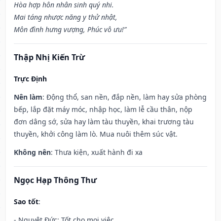
Hòa hợp hôn nhân sinh quý nhi.
Mai táng nhược năng y thử nhật,
Môn đình hưng vượng, Phúc vô ưu!”
Thập Nhị Kiến Trừ
Trực Định
Nên làm
: Động thổ, san nền, đắp nền, làm hay sửa phòng
bếp, lắp đặt máy móc, nhập học, làm lễ cầu thân, nộp
đơn dâng sớ, sửa hay làm tàu thuyền, khai trương tàu
thuyền, khởi công làm lò. Mua nuôi thêm súc vật.
Không nên
: Thưa kiện, xuất hành đi xa
Ngọc Hạp Thông Thư
Sao tốt
:
- Nguyệt Đức: Tốt cho mọi việc.