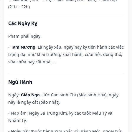
(21h – 22h)
Các Ngày Kỵ
Phạm phải ngày:
-
Tam Nương
: Là ngày xấu, ngày này kỵ tiến hành các việc
trọng đại như khai trương, xuất hành, cưới hỏi, động thổ,
sửa chữa hay cất nhà,...
Ngũ Hành
Ngày:
Giáp Ngọ
- tức Can sinh Chi (Mộc sinh Hỏa), ngày
này là ngày cát (bảo nhật).
- Nạp âm: Ngày Sa Trung Kim, kỵ các tuổi: Mậu Tý và
Nhâm Tý.
- Ngày này thuộc hành Kim khắc với hành Mộc, ngoại trừ