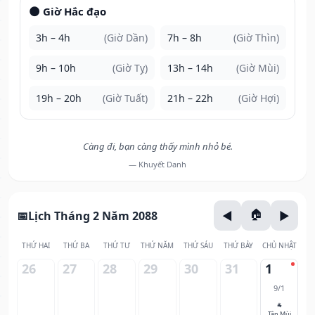
🌑 Giờ Hắc đạo
3h – 4h
(Giờ Dần)
7h – 8h
(Giờ Thìn)
9h – 10h
(Giờ Tỵ)
13h – 14h
(Giờ Mùi)
19h – 20h
(Giờ Tuất)
21h – 22h
(Giờ Hợi)
Càng đi, bạn càng thấy mình nhỏ bé.
— Khuyết Danh
Lịch Tháng 2 Năm 2088
THỨ HAI
THỨ BA
THỨ TƯ
THỨ NĂM
THỨ SÁU
THỨ BẢY
CHỦ NHẬT
26
27
28
29
30
31
1
9/1
🐐
Tân Mùi