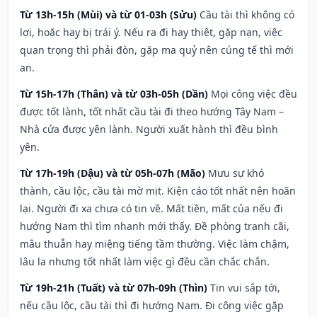
Từ 13h-15h (Mùi) và từ 01-03h (Sửu)
Cầu tài thì không có
lợi, hoặc hay bị trái ý. Nếu ra đi hay thiệt, gặp nạn, việc
quan trọng thì phải đòn, gặp ma quỷ nên cúng tế thì mới
an.
Từ 15h-17h (Thân) và từ 03h-05h (Dần)
Mọi công việc đều
được tốt lành, tốt nhất cầu tài đi theo hướng Tây Nam –
Nhà cửa được yên lành. Người xuất hành thì đều bình
yên.
Từ 17h-19h (Dậu) và từ 05h-07h (Mão)
Mưu sự khó
thành, cầu lộc, cầu tài mờ mịt. Kiện cáo tốt nhất nên hoãn
lại. Người đi xa chưa có tin về. Mất tiền, mất của nếu đi
hướng Nam thì tìm nhanh mới thấy. Đề phòng tranh cãi,
mâu thuẫn hay miệng tiếng tầm thường. Việc làm chậm,
lâu la nhưng tốt nhất làm việc gì đều cần chắc chắn.
Từ 19h-21h (Tuất) và từ 07h-09h (Thìn)
Tin vui sắp tới,
nếu cầu lộc, cầu tài thì đi hướng Nam. Đi công việc gặp