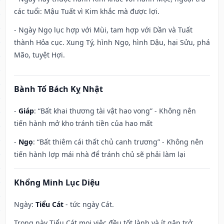
các tuổi: Mậu Tuất vì Kim khắc mà được lợi.
- Ngày Ngọ lục hợp với Mùi, tam hợp với Dần và Tuất
thành Hỏa cục. Xung Tý, hình Ngọ, hình Dậu, hại Sửu, phá
Mão, tuyệt Hợi.
Bành Tổ Bách Kỵ Nhật
-
Giáp
: “Bất khai thương tài vật hao vong” - Không nên
tiến hành mở kho tránh tiền của hao mất
-
Ngọ
: “Bất thiêm cái thất chủ canh trương” - Không nên
tiến hành lợp mái nhà để tránh chủ sẽ phải làm lại
Khổng Minh Lục Diệu
Ngày:
Tiểu Cát
- tức ngày Cát.
Trong này Tiểu Cát mọi việc đều tốt lành và ít gặp trở