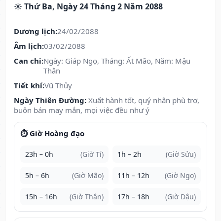
☀️ Thứ Ba, Ngày 24 Tháng 2 Năm 2088
Dương lịch:
24/02/2088
Âm lịch:
03/02/2088
Can chi:
Ngày: Giáp Ngọ, Tháng: Ất Mão, Năm: Mậu
Thân
Tiết khí:
Vũ Thủy
Ngày Thiên Đường:
Xuất hành tốt, quý nhân phù trợ,
buôn bán may mắn, mọi việc đều như ý
⏱️ Giờ Hoàng đạo
23h – 0h
(Giờ Tí)
1h – 2h
(Giờ Sửu)
5h – 6h
(Giờ Mão)
11h – 12h
(Giờ Ngọ)
15h – 16h
(Giờ Thân)
17h – 18h
(Giờ Dậu)