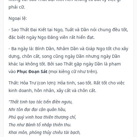
phải cữ.
Ngoại lệ
:
- Sao Thất Đại Kiết tại Ngọ, Tuất và Dần nói chung đều tốt,
đặc biệt ngày Ngọ Đăng viên rất hiển đạt.
- Ba ngày là: Bính Dần, Nhâm Dần và Giáp Ngọ tốt cho xây
dựng, chôn cất, song cũng ngày Dần nhưng ngày Dần
khác lại không tốt. Bởi sao Thất gặp ngày Dần là phạm
vào
Phục Đoạn Sát
(mọi kiêng cữ như trên).
Thất: Hỏa Trư (con lợn): Hỏa tinh, sao tốt. Rất tốt cho việc
kinh doanh, hôn nhân, xây cất và chôn cất.
“Thất tinh tạo tác tiến điền ngưu,
Nhi tôn đại đại cận quân hầu,
Phú quý vinh hoa thiên thượng chỉ,
Thọ như Bành tổ nhập thiên thu.
Khai môn, phóng thủy chiêu tài bạch,