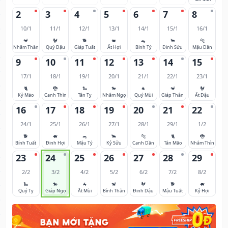
2
3
4
5
6
7
8
10/1
11/1
12/1
13/1
14/1
15/1
16/1
🐒
🐓
🐕
🐖
🐀
🐂
🐅
Nhâm Thân
Quý Dậu
Giáp Tuất
Ất Hợi
Bính Tý
Đinh Sửu
Mậu Dần
9
10
11
12
13
14
15
17/1
18/1
19/1
20/1
21/1
22/1
23/1
🐈
🐉
🐍
🐎
🐐
🐒
🐓
Kỷ Mão
Canh Thìn
Tân Tỵ
Nhâm Ngọ
Quý Mùi
Giáp Thân
Ất Dậu
16
17
18
19
20
21
22
24/1
25/1
26/1
27/1
28/1
29/1
1/2
🐕
🐖
🐀
🐂
🐅
🐈
🐉
Bính Tuất
Đinh Hợi
Mậu Tý
Kỷ Sửu
Canh Dần
Tân Mão
Nhâm Thìn
23
24
25
26
27
28
29
2/2
3/2
4/2
5/2
6/2
7/2
8/2
🐍
🐎
🐐
🐒
🐓
🐕
🐖
Quý Tỵ
Giáp Ngọ
Ất Mùi
Bính Thân
Đinh Dậu
Mậu Tuất
Kỷ Hợi