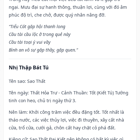
ngại. Mưu đại sự hanh thông, thuận lợi, cùng với đó âm
phúc độ trì, che chở, được quý nhân nâng đỡ.
“Tiểu Cát gặp hội thanh long
Cầu tài cầu lộc ở trong quẻ này
Cầu tài toại ý vui vầy
Bình an vô sự gặp thầy, gặp quen.”
Nhị Thập Bát Tú
Tên sao
: Sao Thất
Tên ngày
: Thất Hỏa Trư - Cảnh Thuần: Tốt (Kiết Tú) Tướng
tinh con heo, chủ trị ngày thứ 3.
Nên làm
: Khởi công trăm việc đều đặng tốt. Tốt nhất là
tháo nước, các việc thủy lợi, việc đi thuyền, xây cất nhà
cửa, trổ cửa, cưới gả, chôn cất hay chặt cỏ phá đất.
Kiêng cữ
: Sao Thất Đại Kiết nên không có bất kỳ việc gì