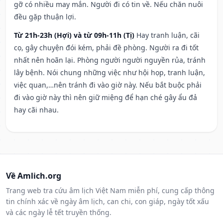
gỡ có nhiều may mắn. Người đi có tin về. Nếu chăn nuôi
đều gặp thuận lợi.
Từ 21h-23h (Hợi) và từ 09h-11h (Tị)
Hay tranh luận, cãi
cọ, gây chuyện đói kém, phải đề phòng. Người ra đi tốt
nhất nên hoãn lại. Phòng người người nguyền rủa, tránh
lây bệnh. Nói chung những việc như hội họp, tranh luận,
việc quan,…nên tránh đi vào giờ này. Nếu bắt buộc phải
đi vào giờ này thì nên giữ miệng để hạn ché gây ẩu đả
hay cãi nhau.
Về Amlich.org
Trang web tra cứu âm lịch Việt Nam miễn phí, cung cấp thông
tin chính xác về ngày âm lịch, can chi, con giáp, ngày tốt xấu
và các ngày lễ tết truyền thống.