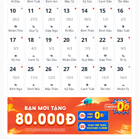
Ất Dậu
Bính Tuất
Đinh Hợi
Mậu Tý
Kỷ Sửu
Canh Dần
Tân Mão
10
11
12
13
14
15
16
26/2
27/2
28/2
29/2
30/2
1/3
2/3
🐉
🐍
🐎
🐐
🐒
🐓
🐕
Nhâm Thìn
Quý Tỵ
Giáp Ngọ
Ất Mùi
Bính Thân
Đinh Dậu
Mậu Tuất
17
18
19
20
21
22
23
3/3
4/3
5/3
6/3
7/3
8/3
9/3
🐖
🐀
🐂
🐅
🐈
🐉
🐍
Kỷ Hợi
Canh Tý
Tân Sửu
Nhâm Dần
Quý Mão
Giáp Thìn
Ất Tỵ
24
25
26
27
28
29
30
10/3
11/3
12/3
13/3
14/3
15/3
16/3
🐎
🐐
🐒
🐓
🐕
🐖
🐀
Bính Ngọ
Đinh Mùi
Mậu Thân
Kỷ Dậu
Canh Tuất
Tân Hợi
Nhâm Tý