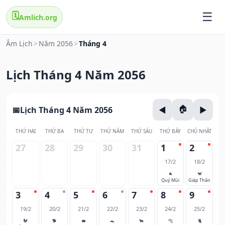
🗓️
Amlich.org
Âm Lịch
>
Năm 2056
>
Tháng 4
Lịch Tháng 4 Năm 2056
Lịch Tháng 4 Năm 2056
THỨ HAI
THỨ BA
THỨ TƯ
THỨ NĂM
THỨ SÁU
THỨ BẢY
CHỦ NHẬT
27
28
29
30
31
1
2
17/2
18/2
🐐
🐒
Quý Mùi
Giáp Thân
3
4
5
6
7
8
9
19/2
20/2
21/2
22/2
23/2
24/2
25/2
🐓
🐕
🐖
🐀
🐂
🐅
🐈