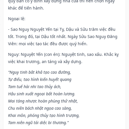
quý bạn có ý định xây dựng nhà cửa thì nên chọn ngày
khác để tiến hành.
Ngoại lệ
:
- Sao Nguy Nguyệt Yến tại Tỵ, Dậu và Sửu trăm việc đều
tốt. Trong đó, tại Dậu tốt nhất. Ngày Sửu Sao Nguy Đăng
Viên: mọi việc tạo tác đều được quý hiển.
Nguy: Nguyệt Yến (con én): Nguyệt tinh, sao xấu. Khắc kỵ
việc khai trương, an táng và xây dựng.
“Nguy tinh bât khả tạo cao đường,
Tự điếu, tao hình kiến huyết quang
Tam tuế hài nhi tao thủy ách,
Hậu sinh xuất ngoại bất hoàn lương.
Mai táng nhược hoàn phùng thử nhật,
Chu niên bách nhật ngọa cao sàng,
Khai môn, phóng thủy tạo hình trượng,
Tam niên ngũ tái diệc bi thương.”