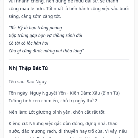
vui nhanh chóng, nên dùng để mưu đại sự, sẽ thành
công mau lẹ hơn. Tốt nhất là tiến hành công việc vào buổi
sáng, càng sớm càng tốt.
“Tốc Hỷ là bạn trùng phùng
Gặp trùng gặp bạn vợ chồng sánh đôi
Có tài có lộc hẳn hoi
Cầu gì cũng được mừng vui thỏa lòng”
Nhị Thập Bát Tú
Tên sao
: Sao Nguy
Tên ngày
: Nguy Nguyệt Yến - Kiên Đàm: Xấu (Bình Tú)
Tướng tinh con chim én, chủ trị ngày thứ 2.
Nên làm
: Lót giường bình yên, chôn cất rất tốt.
Kiêng cữ
: Những việc gác đòn đông, dựng nhà, tháo
nước, đào mương rạch, đi thuyền hay trổ cửa. Vì vậy, nếu