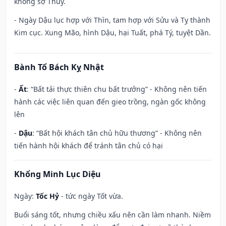
không sợ Thủy.
- Ngày Dậu lục hợp với Thìn, tam hợp với Sửu và Tỵ thành
Kim cục. Xung Mão, hình Dậu, hại Tuất, phá Tý, tuyệt Dần.
Bành Tổ Bách Kỵ Nhật
-
Ất
: “Bất tải thực thiên chu bất trưởng” - Không nên tiến
hành các việc liên quan đến gieo trồng, ngàn gốc không
lên
-
Dậu
: “Bất hội khách tân chủ hữu thương” - Không nên
tiến hành hội khách để tránh tân chủ có hại
Khổng Minh Lục Diệu
Ngày:
Tốc Hỷ
- tức ngày Tốt vừa.
Buổi sáng tốt, nhưng chiều xấu nên cần làm nhanh. Niềm