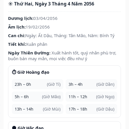
☀️ Thứ Hai, Ngày 3 Tháng 4 Năm 2056
Dương lịch:
03/04/2056
Âm lịch:
19/02/2056
Can chi:
Ngày: Ất Dậu, Tháng: Tân Mão, Năm: Bính Tý
Tiết khí:
Xuân phân
Ngày Thiên Đường:
Xuất hành tốt, quý nhân phù trợ,
buôn bán may mắn, mọi việc đều như ý
⏱️ Giờ Hoàng đạo
23h – 0h
(Giờ Tí)
3h – 4h
(Giờ Dần)
5h – 6h
(Giờ Mão)
11h – 12h
(Giờ Ngọ)
13h – 14h
(Giờ Mùi)
17h – 18h
(Giờ Dậu)
🌑 Giờ Hắc đạo