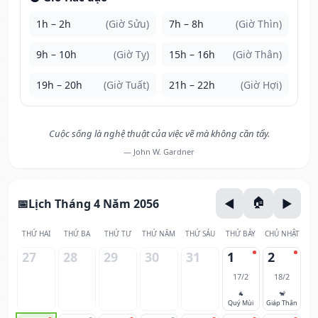
1h – 2h
(Giờ Sửu)
7h – 8h
(Giờ Thìn)
9h – 10h
(Giờ Tỵ)
15h – 16h
(Giờ Thân)
19h – 20h
(Giờ Tuất)
21h – 22h
(Giờ Hợi)
Cuộc sống là nghệ thuật của việc vẽ mà không cần tẩy.
— John W. Gardner
Lịch Tháng 4 Năm 2056
THỨ HAI
THỨ BA
THỨ TƯ
THỨ NĂM
THỨ SÁU
THỨ BẢY
CHỦ NHẬT
27
28
29
30
31
1
2
17/2
18/2
🐐
🐒
Quý Mùi
Giáp Thân