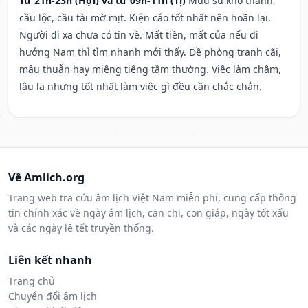
Từ 21h-23h (Hợi) và từ 09h-11h (Tị)
Mưu sự khó thành,
cầu lộc, cầu tài mờ mịt. Kiện cáo tốt nhất nên hoãn lại.
Người đi xa chưa có tin về. Mất tiền, mất của nếu đi
hướng Nam thì tìm nhanh mới thấy. Đề phòng tranh cãi,
mâu thuẫn hay miệng tiếng tầm thường. Việc làm chậm,
lâu la nhưng tốt nhất làm việc gì đều cần chắc chắn.
Về Amlich.org
Trang web tra cứu âm lịch Việt Nam miễn phí, cung cấp thông
tin chính xác về ngày âm lịch, can chi, con giáp, ngày tốt xấu
và các ngày lễ tết truyền thống.
Liên kết nhanh
Trang chủ
Chuyển đổi âm lịch