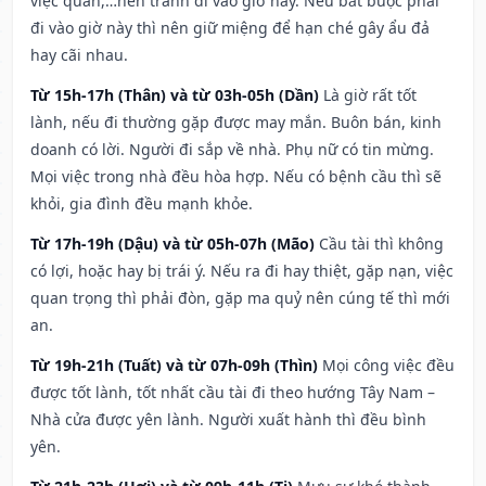
việc quan,…nên tránh đi vào giờ này. Nếu bắt buộc phải
đi vào giờ này thì nên giữ miệng để hạn ché gây ẩu đả
hay cãi nhau.
Từ 15h-17h (Thân) và từ 03h-05h (Dần)
Là giờ rất tốt
lành, nếu đi thường gặp được may mắn. Buôn bán, kinh
doanh có lời. Người đi sắp về nhà. Phụ nữ có tin mừng.
Mọi việc trong nhà đều hòa hợp. Nếu có bệnh cầu thì sẽ
khỏi, gia đình đều mạnh khỏe.
Từ 17h-19h (Dậu) và từ 05h-07h (Mão)
Cầu tài thì không
có lợi, hoặc hay bị trái ý. Nếu ra đi hay thiệt, gặp nạn, việc
quan trọng thì phải đòn, gặp ma quỷ nên cúng tế thì mới
an.
Từ 19h-21h (Tuất) và từ 07h-09h (Thìn)
Mọi công việc đều
được tốt lành, tốt nhất cầu tài đi theo hướng Tây Nam –
Nhà cửa được yên lành. Người xuất hành thì đều bình
yên.