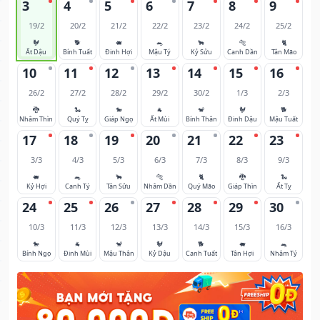
3
4
5
6
7
8
9
19/2
20/2
21/2
22/2
23/2
24/2
25/2
🐓
🐕
🐖
🐀
🐂
🐅
🐈
Ất Dậu
Bính Tuất
Đinh Hợi
Mậu Tý
Kỷ Sửu
Canh Dần
Tân Mão
10
11
12
13
14
15
16
26/2
27/2
28/2
29/2
30/2
1/3
2/3
🐉
🐍
🐎
🐐
🐒
🐓
🐕
Nhâm Thìn
Quý Tỵ
Giáp Ngọ
Ất Mùi
Bính Thân
Đinh Dậu
Mậu Tuất
17
18
19
20
21
22
23
3/3
4/3
5/3
6/3
7/3
8/3
9/3
🐖
🐀
🐂
🐅
🐈
🐉
🐍
Kỷ Hợi
Canh Tý
Tân Sửu
Nhâm Dần
Quý Mão
Giáp Thìn
Ất Tỵ
24
25
26
27
28
29
30
10/3
11/3
12/3
13/3
14/3
15/3
16/3
🐎
🐐
🐒
🐓
🐕
🐖
🐀
Bính Ngọ
Đinh Mùi
Mậu Thân
Kỷ Dậu
Canh Tuất
Tân Hợi
Nhâm Tý