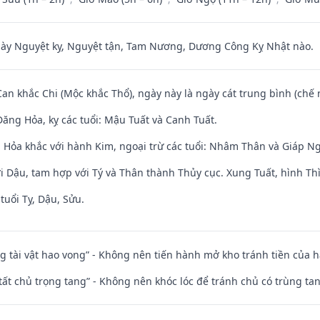
 Nguyệt kỵ, Nguyệt tận, Tam Nương, Dương Công Kỵ Nhật nào.
Can khắc Chi (Mộc khắc Thổ), ngày này là ngày cát trung bình (chế 
ăng Hỏa, kỵ các tuổi: Mậu Tuất và Canh Tuất.
 Hỏa khắc với hành Kim, ngoại trừ các tuổi: Nhâm Thân và Giáp N
i Dậu, tam hợp với Tý và Thân thành Thủy cục. Xung Tuất, hình Thì
tuổi Tỵ, Dậu, Sửu.
ng tài vật hao vong” - Không nên tiến hành mở kho tránh tiền của 
 tất chủ trọng tang” - Không nên khóc lóc để tránh chủ có trùng ta