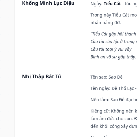
Khổng Minh Lục Diệu
Ngày:
Tiểu Cát
- tức n
Trong này Tiểu Cát mọi
nhân nâng đỡ.
“Tiểu Cát gặp hội thanh
Cầu tài cầu lộc ở trong
Cầu tài toại ý vui vầy
Bình an vô sự gặp thầy,
Nhị Thập Bát Tú
Tên sao
: Sao Đê
Tên ngày
: Đê Thổ Lạc 
Nên làm
: Sao Đê đại 
Kiêng cữ
: Không nên k
làm âm đức cho con. Đâ
đến khởi công xây dựn