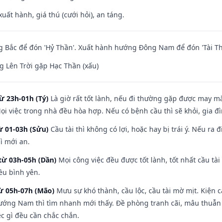
uất hành, giá thú (cưới hỏi), an táng.
 Bắc để đón 'Hỷ Thần'. Xuất hành hướng Đông Nam để đón 'Tài Th
 Lên Trời gặp Hạc Thần (xấu)
ừ 23h-01h (Tý)
Là giờ rất tốt lành, nếu đi thường gặp được may mắ
ọi việc trong nhà đều hòa hợp. Nếu có bệnh cầu thì sẽ khỏi, gia 
ừ 01-03h (Sửu)
Cầu tài thì không có lợi, hoặc hay bị trái ý. Nếu ra 
ì mới an.
từ 03h-05h (Dần)
Mọi công việc đều được tốt lành, tốt nhất cầu t
ều bình yên.
từ 05h-07h (Mão)
Mưu sự khó thành, cầu lộc, cầu tài mờ mịt. Kiện c
hướng Nam thì tìm nhanh mới thấy. Đề phòng tranh cãi, mâu thuẫn
ệc gì đều cần chắc chắn.