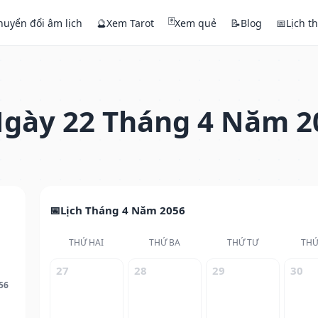
🃏
huyển đổi âm lịch
🔮
Xem Tarot
Xem quẻ
📝
Blog
📅
Lịch t
gày 22 Tháng 4 Năm 2
Lịch Tháng 4 Năm 2056
THỨ HAI
THỨ BA
THỨ TƯ
THỨ
27
28
29
30
56