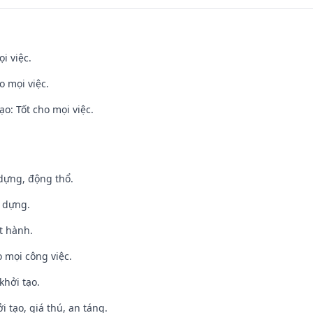
i việc.
o mọi việc.
o: Tốt cho mọi việc.
 dựng, động thổ.
y dựng.
t hành.
 mọi công việc.
khởi tạo.
i tạo, giá thú, an táng.