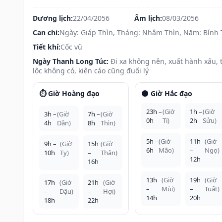
Dương lịch:
22/04/2056
Âm lịch:
08/03/2056
Can chi:
Ngày: Giáp Thìn, Tháng: Nhâm Thìn, Năm: Bính 
Tiết khí:
Cốc vũ
Ngày Thanh Long Túc:
Đi xa không nên, xuất hành xấu, t
lộc không có, kiện cáo cũng đuối lý
⏱️ Giờ Hoàng đạo
🌑 Giờ Hắc đạo
23h –
(Giờ
1h –
(Giờ
3h –
(Giờ
7h –
(Giờ
0h
Tí)
2h
Sửu)
4h
Dần)
8h
Thìn)
5h –
(Giờ
11h
(Giờ
9h –
(Giờ
15h
(Giờ
6h
Mão)
–
Ngọ)
10h
Tỵ)
–
Thân)
12h
16h
13h
(Giờ
19h
(Giờ
17h
(Giờ
21h
(Giờ
–
Mùi)
–
Tuất)
–
Dậu)
–
Hợi)
14h
20h
18h
22h