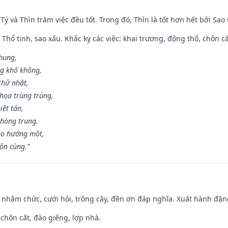
 Tý và Thìn trăm việc đều tốt. Trong đó, Thìn là tốt hơn hết bởi Sao
 Thổ tinh, sao xấu. Khắc kỵ các việc: khai trương, động thổ, chôn c
 hung,
ng khố không,
thử nhật,
họa trùng trùng,
iệt tán,
phòng trung.
ạo hướng một,
tôn cùng.”
 nhậm chức, cưới hỏi, trồng cây, đền ơn đáp nghĩa. Xuất hành đặng 
 chôn cất, đào giếng, lợp nhà.