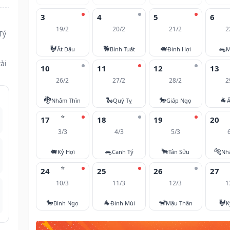
3
4
5
6
19/2
20/2
21/2
2
Tý
🐓
🐕
🐖
🐀
Ất Dậu
Bính Tuất
Đinh Hợi
M
ài
10
11
12
13
26/2
27/2
28/2
2
🐉
🐍
🐎
🐐
Nhâm Thìn
Quý Tỵ
Giáp Ngọ
Ấ
⭐
17
18
19
20
3/3
4/3
5/3
🐖
🐀
🐂
🐅
Kỷ Hợi
Canh Tý
Tân Sửu
Nh
⭐
24
25
26
27
10/3
11/3
12/3
1
🐎
🐐
🐒
🐓
Bính Ngọ
Đinh Mùi
Mậu Thân
K