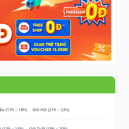
ậu (17h – 18h)
;
Giờ Hợi (21h – 22h)
i (13h – 14h)
;
Giờ Tuất (19h – 20h)