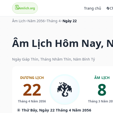
🗓️
Trang chủ
🔄
C
Amlich.org
Âm Lịch
>
Năm 2056
>
Tháng 4
>
Ngày 22
Âm Lịch Hôm Nay, N
Ngày Giáp Thìn, Tháng Nhâm Thìn, Năm Bính Tý
DƯƠNG LỊCH
ÂM LỊCH
22
8
🐉
Tháng 4 Năm 2056
Tháng 3 Năm 20
☀️ Thứ Bảy, Ngày 22 Tháng 4 Năm 2056