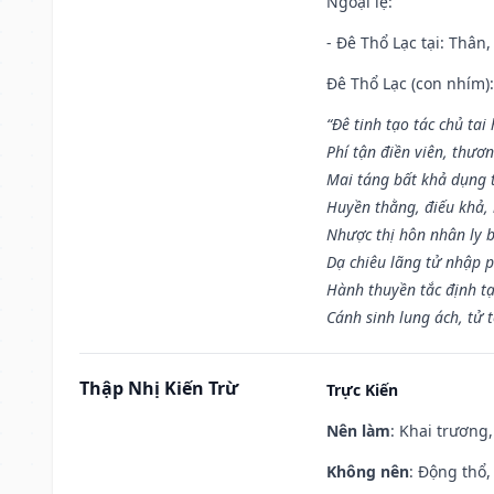
Ngoại lệ
:
- Đê Thổ Lạc tại: Thân,
Đê Thổ Lạc (con nhím):
“Đê tinh tạo tác chủ tai
Phí tận điền viên, thươ
Mai táng bất khả dụng 
Huyền thằng, điếu khả, 
Nhược thị hôn nhân ly b
Dạ chiêu lãng tử nhập 
Hành thuyền tắc định t
Cánh sinh lung ách, tử 
Thập Nhị Kiến Trừ
Trực Kiến
Nên làm
: Khai trương,
Không nên
: Động thổ,