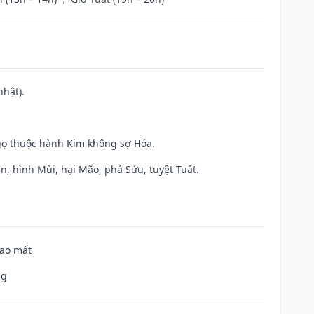
nhật).
gọ thuộc hành Kim không sợ Hỏa.
n, hình Mùi, hại Mão, phá Sửu, tuyệt Tuất.
hao mất
ng