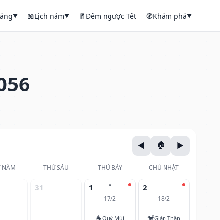
háng
📖
Lịch năm
🧧
Đếm ngược Tết
🧭
Khám phá
▼
▼
▼
056
 NĂM
THỨ SÁU
THỨ BẢY
CHỦ NHẬT
⭐
31
1
2
17/2
18/2
🐐
🐒
Quý Mùi
Giáp Thân