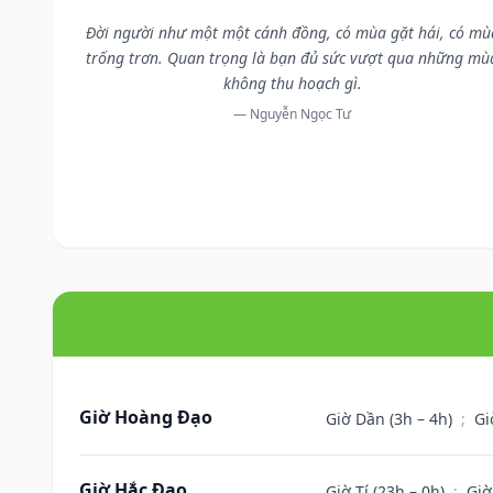
Đời người như một một cánh đồng, có mùa gặt hái, có mù
trống trơn. Quan trọng là bạn đủ sức vượt qua những mù
không thu hoạch gì.
— Nguyễn Ngọc Tư
Giờ Hoàng Đạo
Giờ Dần (3h – 4h)
;
Gi
Giờ Hắc Đạo
Giờ Tí (23h – 0h)
;
Giờ