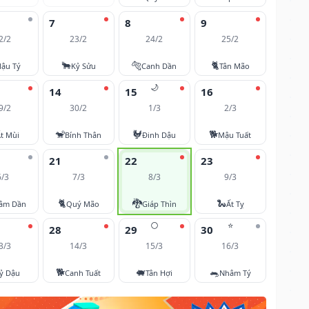
7
8
9
2/2
23/2
24/2
25/2
🐂
🐅
🐈
ậu Tý
Kỷ Sửu
Canh Dần
Tân Mão
🌙
14
15
16
9/2
30/2
1/3
2/3
🐒
🐓
🐕
t Mùi
Bính Thân
Đinh Dậu
Mậu Tuất
21
22
23
6/3
7/3
8/3
9/3
🐈
🐉
🐍
âm Dần
Quý Mão
Giáp Thìn
Ất Tỵ
🌕
⭐
28
29
30
3/3
14/3
15/3
16/3
🐕
🐖
🐀
ỷ Dậu
Canh Tuất
Tân Hợi
Nhâm Tý