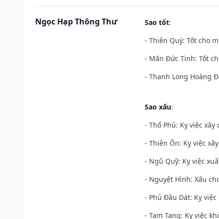
Ngọc Hạp Thông Thư
Sao tốt
:
- Thiên Quý: Tốt cho mọ
- Mãn Đức Tinh: Tốt ch
- Thanh Long Hoàng Đạ
Sao xấu
:
- Thổ Phủ: Kỵ việc xây
- Thiên Ôn: Kỵ việc xâ
- Ngũ Quỹ: Kỵ việc xuấ
- Nguyệt Hình: Xấu cho
- Phủ Đầu Dát: Kỵ việc 
- Tam Tang: Kỵ việc khở