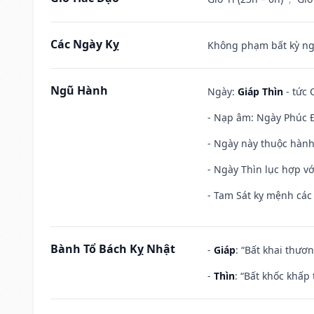
Các Ngày Kỵ
Không phạm bất kỳ ngày
Ngũ Hành
Ngày:
Giáp Thìn
- tức 
- Nạp âm: Ngày Phúc Đ
- Ngày này thuộc hành
- Ngày Thìn lục hợp vớ
- Tam Sát kỵ mệnh các 
Bành Tổ Bách Kỵ Nhật
-
Giáp
: “Bất khai thươ
-
Thìn
: “Bất khốc khấp