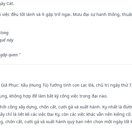
gày Cát.
 việc đều tốt lành và ít gặp trở ngại. Mưu đại sự hanh thông, thuậ
 long
 quẻ này
 gặp quen.”
- Giả Phục: Xấu (Hung Tú) Tướng tinh con Lạc Đà, chủ trị ngày thứ 7
hung, không hợp để làm bất kỳ công việc trọng đại nào.
hởi công xây dựng, chôn cất, cưới gả và xuất hành. Kỵ nhất là đư
y chỉ là liệt kê các việc Đại Kỵ, còn các việc khác vẫn nên kiêng cữ
g, chôn cất, cưới gả và xuất hành quý bạn nên chọn một ngày tốt 