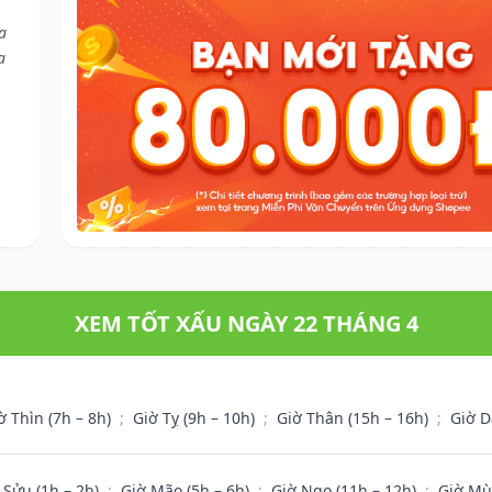
a
a
XEM TỐT XẤU NGÀY 22 THÁNG 4
ờ Thìn (7h – 8h)
;
Giờ Tỵ (9h – 10h)
;
Giờ Thân (15h – 16h)
;
Giờ D
 Sửu (1h – 2h)
;
Giờ Mão (5h – 6h)
;
Giờ Ngọ (11h – 12h)
;
Giờ Mù