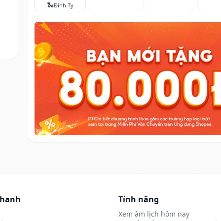
🐍
Đinh Tỵ
nhanh
Tính năng
Xem âm lịch hôm nay