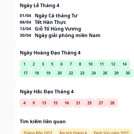
Ngày Lễ Tháng 4
Ngày Cá tháng Tư
01/04
Tết Hàn Thực
06/04
Giỗ Tổ Hùng Vương
13/04
Ngày giải phóng miền Nam
30/04
Ngày Hoàng Đạo Tháng 4
1
2
3
5
6
7
8
10
11
12
14
17
18
19
20
22
23
24
26
29
30
Ngày Hắc Đạo Tháng 4
4
9
13
15
16
21
25
27
28
Tìm kiếm liên quan
Tháng Bốn 2057
Âm lịch tháng 4
Đinh Sửu năm 2057