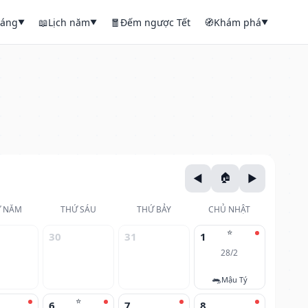
háng
📖
Lịch năm
🧧
Đếm ngược Tết
🧭
Khám phá
▼
▼
▼
 NĂM
THỨ SÁU
THỨ BẢY
CHỦ NHẬT
⭐
30
31
1
28/2
🐀
Mậu Tý
⭐
6
7
8