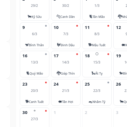
29/2
30/2
1/3
🐂
🐅
🐈
🐉
Kỷ Sửu
Canh Dần
Tân Mão
Nh
9
10
11
12
6/3
7/3
8/3
🐒
🐓
🐕
🐖
Bính Thân
Đinh Dậu
Mậu Tuất
K
🌕
16
17
18
19
13/3
14/3
15/3
1
🐈
🐉
🐍
🐎
Quý Mão
Giáp Thìn
Ất Tỵ
Bí
23
24
25
26
20/3
21/3
22/3
2
🐕
🐖
🐀
🐂
Canh Tuất
Tân Hợi
Nhâm Tý
Q
⭐
30
1
2
3
27/3