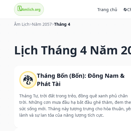
🗓️
Trang chủ
🔄
C
Amlich.org
Âm Lịch
>
Năm 2057
>
Tháng 4
Lịch Tháng 4 Năm 2
Tháng Bốn (Bốn): Đông Nam &
🐉
Phát Tài
Tháng Tư, trời đất trong trẻo, đồng quê xanh phủ chân
trời. Những cơn mưa đầu hạ bắt đầu ghé thăm, đem th
sức sống mới. Tháng này tượng trưng cho hòa thuận, yê
lành và sự lan tỏa của năng lượng tích cực.