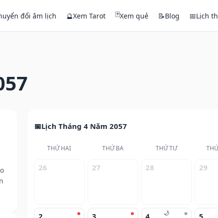
🃏
huyển đổi âm lịch
🔮
Xem Tarot
Xem quẻ
📝
Blog
📅
Lịch t
057
Lịch Tháng 4 Năm 2057
THỨ HAI
THỨ BA
THỨ TƯ
THỨ
26
27
28
29
eo
n
🌙
2
3
4
5