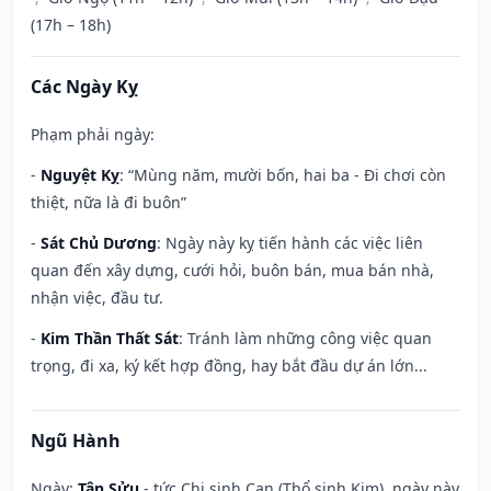
(17h – 18h)
Các Ngày Kỵ
Phạm phải ngày:
-
Nguyệt Kỵ
: “Mùng năm, mười bốn, hai ba - Đi chơi còn
thiệt, nữa là đi buôn”
-
Sát Chủ Dương
: Ngày này kỵ tiến hành các việc liên
quan đến xây dựng, cưới hỏi, buôn bán, mua bán nhà,
nhận việc, đầu tư.
-
Kim Thần Thất Sát
: Tránh làm những công việc quan
trọng, đi xa, ký kết hợp đồng, hay bắt đầu dự án lớn...
Ngũ Hành
Ngày:
Tân Sửu
- tức Chi sinh Can (Thổ sinh Kim), ngày này