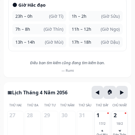
🌑 Giờ Hắc đạo
23h – 0h
(Giờ Tí)
1h – 2h
(Giờ Sửu)
7h – 8h
(Giờ Thìn)
11h – 12h
(Giờ Ngọ)
13h – 14h
(Giờ Mùi)
17h – 18h
(Giờ Dậu)
Điều bạn tìm kiếm cũng đang tìm kiếm bạn.
— Rumi
Lịch Tháng 4 Năm 2056
THỨ HAI
THỨ BA
THỨ TƯ
THỨ NĂM
THỨ SÁU
THỨ BẢY
CHỦ NHẬT
27
28
29
30
31
1
2
17/2
18/2
🐐
🐒
Quý Mùi
Giáp Thân