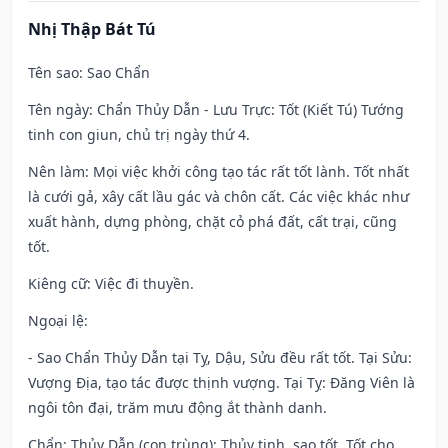
Nhị Thập Bát Tú
Tên sao
: Sao Chẩn
Tên ngày
: Chẩn Thủy Dẫn - Lưu Trực: Tốt (Kiết Tú) Tướng
tinh con giun, chủ trị ngày thứ 4.
Nên làm
: Mọi việc khởi công tạo tác rất tốt lành. Tốt nhất
là cưới gả, xây cất lầu gác và chôn cất. Các việc khác như
xuất hành, dựng phòng, chặt cỏ phá đất, cất trại, cũng
tốt.
Kiêng cữ
: Việc đi thuyền.
Ngoại lệ
:
- Sao Chẩn Thủy Dẫn tại Tỵ, Dậu, Sửu đều rất tốt. Tại Sửu:
Vượng Địa, tạo tác được thịnh vượng. Tại Tỵ: Đăng Viên là
ngôi tôn đại, trăm mưu động ắt thành danh.
Chẩn: Thủy Dẫn (con trùng): Thủy tinh, sao tốt. Tốt cho