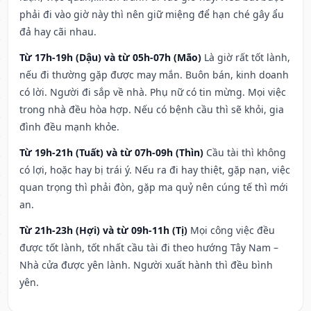
phải đi vào giờ này thì nên giữ miệng để hạn ché gây ẩu
đả hay cãi nhau.
Từ 17h-19h (Dậu) và từ 05h-07h (Mão)
Là giờ rất tốt lành,
nếu đi thường gặp được may mắn. Buôn bán, kinh doanh
có lời. Người đi sắp về nhà. Phụ nữ có tin mừng. Mọi việc
trong nhà đều hòa hợp. Nếu có bệnh cầu thì sẽ khỏi, gia
đình đều mạnh khỏe.
Từ 19h-21h (Tuất) và từ 07h-09h (Thìn)
Cầu tài thì không
có lợi, hoặc hay bị trái ý. Nếu ra đi hay thiệt, gặp nạn, việc
quan trọng thì phải đòn, gặp ma quỷ nên cúng tế thì mới
an.
Từ 21h-23h (Hợi) và từ 09h-11h (Tị)
Mọi công việc đều
được tốt lành, tốt nhất cầu tài đi theo hướng Tây Nam –
Nhà cửa được yên lành. Người xuất hành thì đều bình
yên.