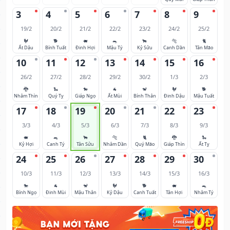
3
4
5
6
7
8
9
19/2
20/2
21/2
22/2
23/2
24/2
25/2
🐓
🐕
🐖
🐀
🐂
🐅
🐈
Ất Dậu
Bính Tuất
Đinh Hợi
Mậu Tý
Kỷ Sửu
Canh Dần
Tân Mão
10
11
12
13
14
15
16
26/2
27/2
28/2
29/2
30/2
1/3
2/3
🐉
🐍
🐎
🐐
🐒
🐓
🐕
Nhâm Thìn
Quý Tỵ
Giáp Ngọ
Ất Mùi
Bính Thân
Đinh Dậu
Mậu Tuất
17
18
19
20
21
22
23
3/3
4/3
5/3
6/3
7/3
8/3
9/3
🐖
🐀
🐂
🐅
🐈
🐉
🐍
Kỷ Hợi
Canh Tý
Tân Sửu
Nhâm Dần
Quý Mão
Giáp Thìn
Ất Tỵ
24
25
26
27
28
29
30
10/3
11/3
12/3
13/3
14/3
15/3
16/3
🐎
🐐
🐒
🐓
🐕
🐖
🐀
Bính Ngọ
Đinh Mùi
Mậu Thân
Kỷ Dậu
Canh Tuất
Tân Hợi
Nhâm Tý