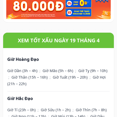
XEM TỐT XẤU NGÀY 19 THÁNG 4
Giờ Hoàng Đạo
Giờ Dần (3h – 4h)
;
Giờ Mão (5h – 6h)
;
Giờ Tỵ (9h – 10h)
;
Giờ Thân (15h – 16h)
;
Giờ Tuất (19h – 20h)
;
Giờ Hợi
(21h – 22h)
Giờ Hắc Đạo
Giờ Tí (23h – 0h)
;
Giờ Sửu (1h – 2h)
;
Giờ Thìn (7h – 8h)
;
Giờ Ngọ (11h – 12h)
;
Giờ Mùi (13h – 14h)
;
Giờ Dậu