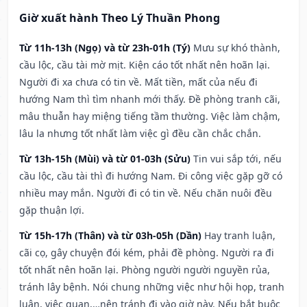
Giờ xuất hành Theo Lý Thuần Phong
Từ 11h-13h (Ngọ) và từ 23h-01h (Tý)
Mưu sự khó thành,
cầu lộc, cầu tài mờ mịt. Kiện cáo tốt nhất nên hoãn lại.
Người đi xa chưa có tin về. Mất tiền, mất của nếu đi
hướng Nam thì tìm nhanh mới thấy. Đề phòng tranh cãi,
mâu thuẫn hay miệng tiếng tầm thường. Việc làm chậm,
lâu la nhưng tốt nhất làm việc gì đều cần chắc chắn.
Từ 13h-15h (Mùi) và từ 01-03h (Sửu)
Tin vui sắp tới, nếu
cầu lộc, cầu tài thì đi hướng Nam. Đi công việc gặp gỡ có
nhiều may mắn. Người đi có tin về. Nếu chăn nuôi đều
gặp thuận lợi.
Từ 15h-17h (Thân) và từ 03h-05h (Dần)
Hay tranh luận,
cãi cọ, gây chuyện đói kém, phải đề phòng. Người ra đi
tốt nhất nên hoãn lại. Phòng người người nguyền rủa,
tránh lây bệnh. Nói chung những việc như hội họp, tranh
luận, việc quan,…nên tránh đi vào giờ này. Nếu bắt buộc