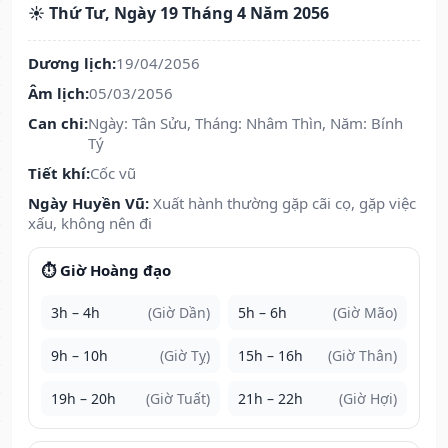
☀️ Thứ Tư, Ngày 19 Tháng 4 Năm 2056
Dương lịch:
19/04/2056
Âm lịch:
05/03/2056
Can chi:
Ngày: Tân Sửu, Tháng: Nhâm Thìn, Năm: Bính
Tý
Tiết khí:
Cốc vũ
Ngày Huyền Vũ:
Xuất hành thường gặp cãi cọ, gặp việc
xấu, không nên đi
⏱️ Giờ Hoàng đạo
3h – 4h
(Giờ Dần)
5h – 6h
(Giờ Mão)
9h – 10h
(Giờ Tỵ)
15h – 16h
(Giờ Thân)
19h – 20h
(Giờ Tuất)
21h – 22h
(Giờ Hợi)