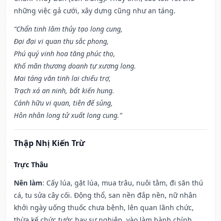
những việc gả cưới, xây dựng cũng như an táng.
“Chẩn tinh lâm thủy tạo long cung,
Đại đại vi quan thụ sắc phong,
Phú quý vinh hoa tăng phúc thọ,
Khố mãn thương doanh tự xương long.
Mai táng văn tinh lai chiếu trợ,
Trạch xá an ninh, bất kiến hung.
Cánh hữu vi quan, tiên đế sủng,
Hôn nhân long tử xuất long cung.”
Thập Nhị Kiến Trừ
Trực Thâu
Nên làm
: Cấy lúa, gặt lúa, mua trâu, nuôi tằm, đi săn thú
cá, tu sửa cây cối. Động thổ, san nền đắp nền, nữ nhân
khởi ngày uống thuốc chưa bệnh, lên quan lãnh chức,
thừa kế chức tước hay sự nghiệp, vào làm hành chính,