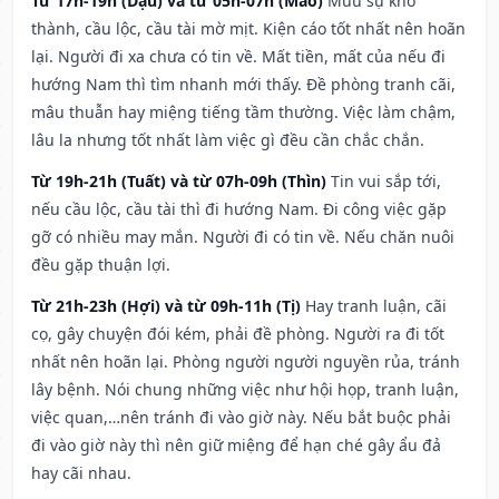
Từ 17h-19h (Dậu) và từ 05h-07h (Mão)
Mưu sự khó
thành, cầu lộc, cầu tài mờ mịt. Kiện cáo tốt nhất nên hoãn
lại. Người đi xa chưa có tin về. Mất tiền, mất của nếu đi
hướng Nam thì tìm nhanh mới thấy. Đề phòng tranh cãi,
mâu thuẫn hay miệng tiếng tầm thường. Việc làm chậm,
lâu la nhưng tốt nhất làm việc gì đều cần chắc chắn.
Từ 19h-21h (Tuất) và từ 07h-09h (Thìn)
Tin vui sắp tới,
nếu cầu lộc, cầu tài thì đi hướng Nam. Đi công việc gặp
gỡ có nhiều may mắn. Người đi có tin về. Nếu chăn nuôi
đều gặp thuận lợi.
Từ 21h-23h (Hợi) và từ 09h-11h (Tị)
Hay tranh luận, cãi
cọ, gây chuyện đói kém, phải đề phòng. Người ra đi tốt
nhất nên hoãn lại. Phòng người người nguyền rủa, tránh
lây bệnh. Nói chung những việc như hội họp, tranh luận,
việc quan,…nên tránh đi vào giờ này. Nếu bắt buộc phải
đi vào giờ này thì nên giữ miệng để hạn ché gây ẩu đả
hay cãi nhau.