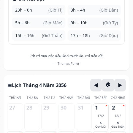
23h – 0h
(Giờ Tí)
3h – 4h
(Giờ Dần)
5h – 6h
(Giờ Mão)
9h – 10h
(Giờ Tỵ)
15h – 16h
(Giờ Thân)
17h – 18h
(Giờ Dậu)
Tất cả mọi việc đều khó trước khi trở nên dễ.
— Thomas Fuller
Lịch Tháng 4 Năm 2056
THỨ HAI
THỨ BA
THỨ TƯ
THỨ NĂM
THỨ SÁU
THỨ BẢY
CHỦ NHẬT
27
28
29
30
31
1
2
17/2
18/2
🐐
🐒
Quý Mùi
Giáp Thân