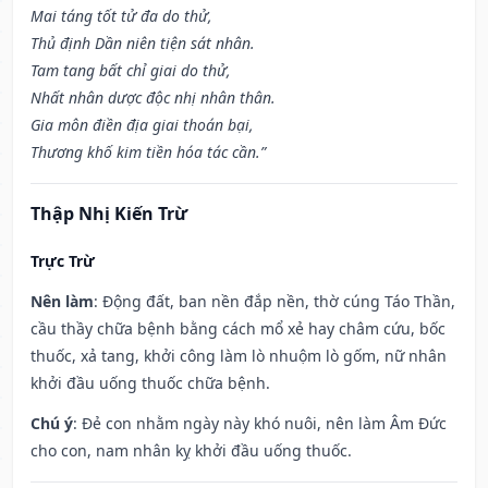
Mai táng tốt tử đa do thử,
Thủ định Dần niên tiện sát nhân.
Tam tang bất chỉ giai do thử,
Nhất nhân dược độc nhị nhân thân.
Gia môn điền địa giai thoán bại,
Thương khố kim tiền hóa tác cần.”
Thập Nhị Kiến Trừ
Trực Trừ
Nên làm
: Động đất, ban nền đắp nền, thờ cúng Táo Thần,
cầu thầy chữa bệnh bằng cách mổ xẻ hay châm cứu, bốc
thuốc, xả tang, khởi công làm lò nhuộm lò gốm, nữ nhân
khởi đầu uống thuốc chữa bệnh.
Chú ý
: Đẻ con nhằm ngày này khó nuôi, nên làm Âm Đức
cho con, nam nhân kỵ khởi đầu uống thuốc.