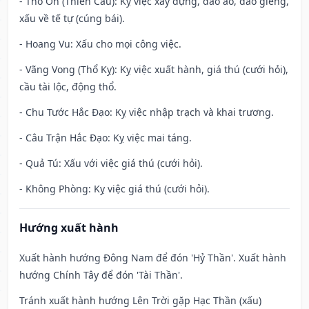
- Thổ Ôn (Thiên Cẩu): Kỵ việc xây dựng, đào ao, đào giếng,
xấu về tế tự (cúng bái).
- Hoang Vu: Xấu cho mọi công việc.
- Vãng Vong (Thổ Kỵ): Kỵ việc xuất hành, giá thú (cưới hỏi),
cầu tài lộc, động thổ.
- Chu Tước Hắc Đạo: Kỵ việc nhập trạch và khai trương.
- Câu Trận Hắc Đạo: Kỵ việc mai táng.
- Quả Tú: Xấu với việc giá thú (cưới hỏi).
- Không Phòng: Kỵ việc giá thú (cưới hỏi).
Hướng xuất hành
Xuất hành hướng Đông Nam để đón 'Hỷ Thần'. Xuất hành
hướng Chính Tây để đón 'Tài Thần'.
Tránh xuất hành hướng Lên Trời gặp Hạc Thần (xấu)