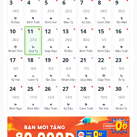
3
4
5
6
7
8
9
19/2
20/2
21/2
22/2
23/2
24/2
25/2
🐓
🐕
🐖
🐀
🐂
🐅
🐈
Ất Dậu
Bính Tuất
Đinh Hợi
Mậu Tý
Kỷ Sửu
Canh Dần
Tân Mão
10
11
12
13
14
15
16
26/2
27/2
28/2
29/2
30/2
1/3
2/3
🐉
🐍
🐎
🐐
🐒
🐓
🐕
Nhâm Thìn
Quý Tỵ
Giáp Ngọ
Ất Mùi
Bính Thân
Đinh Dậu
Mậu Tuất
17
18
19
20
21
22
23
3/3
4/3
5/3
6/3
7/3
8/3
9/3
🐖
🐀
🐂
🐅
🐈
🐉
🐍
Kỷ Hợi
Canh Tý
Tân Sửu
Nhâm Dần
Quý Mão
Giáp Thìn
Ất Tỵ
24
25
26
27
28
29
30
10/3
11/3
12/3
13/3
14/3
15/3
16/3
🐎
🐐
🐒
🐓
🐕
🐖
🐀
Bính Ngọ
Đinh Mùi
Mậu Thân
Kỷ Dậu
Canh Tuất
Tân Hợi
Nhâm Tý