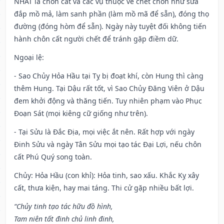
NHẤT là chôn cất và các vụ thuộc về chết chôn như sửa
đắp mồ mả, làm sanh phần (làm mồ mã để sẵn), đóng thọ
đường (đóng hòm để sẵn). Ngày này tuyệt đối không tiến
hành chôn cất người chết để tránh gặp điềm dữ.
Ngoại lệ
:
- Sao Chủy Hỏa Hầu tại Tỵ bị đoạt khí, còn Hung thì càng
thêm Hung. Tại Dậu rất tốt, vì Sao Chủy Đăng Viên ở Dậu
đem khởi động và thăng tiến. Tuy nhiên phạm vào Phục
Đoạn Sát (mọi kiêng cữ giống như trên).
- Tại Sửu là Đắc Địa, mọi việc ắt nên. Rất hợp với ngày
Đinh Sửu và ngày Tân Sửu mọi tạo tác Đại Lợi, nếu chôn
cất Phú Quý song toàn.
Chủy: Hỏa Hầu (con khỉ): Hỏa tinh, sao xấu. Khắc Kỵ xây
cất, thưa kiện, hay mai táng. Thi cử gặp nhiều bất lợi.
“Chủy tinh tạo tác hữu đồ hình,
Tam niên tất đinh chủ linh đinh,