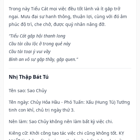
Trong này Tiểu Cát mọi việc đều tốt lành và ít gặp trở
ngại. Mưu đại sự hanh thông, thuận lợi, cùng với đó âm
phúc độ trì, che chở, được quý nhân nâng đỡ.
“Tiểu Cát gặp hội thanh long
Cầu tài cầu lộc ở trong quẻ này
Cầu tài toại ý vui vầy
Bình an vô sự gặp thầy, gặp quen.”
Nhị Thập Bát Tú
Tên sao
: Sao Chủy
Tên ngày
: Chủy Hỏa Hầu - Phó Tuấn: Xấu (Hung Tú) Tướng
tinh con khỉ, chủ trị ngày thứ 3.
Nên làm
: Sao Chủy không nên làm bất kỳ việc chi.
Kiêng cữ
: Khởi công tạo tác việc chi cũng không tốt. KỴ