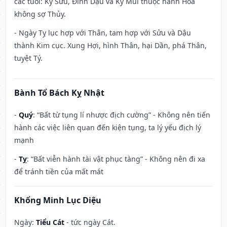
các tuổi: Kỷ Sửu, Đinh Dậu và Kỷ Mùi thuộc hành Hỏa
không sợ Thủy.
- Ngày Tỵ lục hợp với Thân, tam hợp với Sửu và Dậu
thành Kim cục. Xung Hợi, hình Thân, hại Dần, phá Thân,
tuyệt Tý.
Bành Tổ Bách Kỵ Nhật
-
Quý
: “Bất từ tụng lí nhược địch cường” - Không nên tiến
hành các việc liên quan đến kiện tụng, ta lý yếu địch lý
mạnh
-
Tỵ
: “Bất viễn hành tài vật phục tàng” - Không nên đi xa
để tránh tiền của mất mát
Khổng Minh Lục Diệu
Ngày:
Tiểu Cát
- tức ngày Cát.