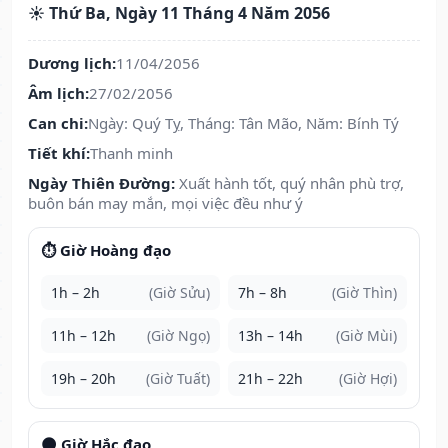
☀️ Thứ Ba, Ngày 11 Tháng 4 Năm 2056
Dương lịch:
11/04/2056
Âm lịch:
27/02/2056
Can chi:
Ngày: Quý Tỵ, Tháng: Tân Mão, Năm: Bính Tý
Tiết khí:
Thanh minh
Ngày Thiên Đường:
Xuất hành tốt, quý nhân phù trợ,
buôn bán may mắn, mọi việc đều như ý
⏱️ Giờ Hoàng đạo
1h – 2h
(Giờ Sửu)
7h – 8h
(Giờ Thìn)
11h – 12h
(Giờ Ngọ)
13h – 14h
(Giờ Mùi)
19h – 20h
(Giờ Tuất)
21h – 22h
(Giờ Hợi)
🌑 Giờ Hắc đạo