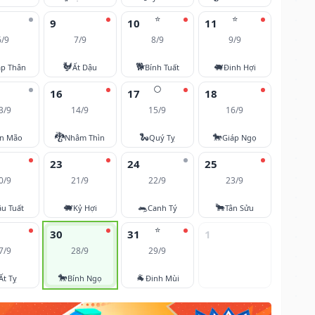
⭐
⭐
9
10
11
6/9
7/9
8/9
9/9
🐓
🐕
🐖
áp Thân
Ất Dậu
Bính Tuất
Đinh Hợi
🌕
16
17
18
3/9
14/9
15/9
16/9
🐉
🐍
🐎
ân Mão
Nhâm Thìn
Quý Tỵ
Giáp Ngọ
23
24
25
0/9
21/9
22/9
23/9
🐖
🐀
🐂
u Tuất
Kỷ Hợi
Canh Tý
Tân Sửu
⭐
30
31
1
7/9
28/9
29/9
🐎
🐐
Ất Tỵ
Bính Ngọ
Đinh Mùi