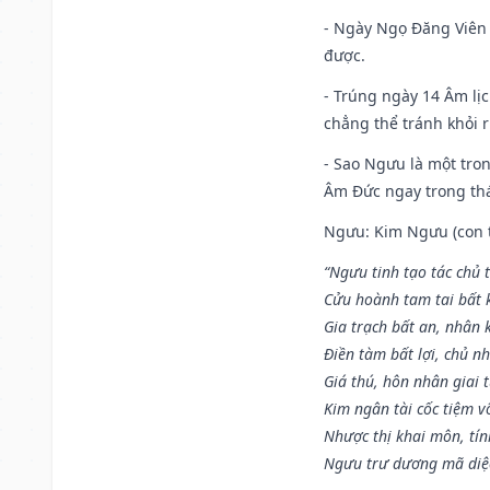
- Ngày Ngọ Đăng Viên 
được.
- Trúng ngày 14 Âm lị
chẳng thể tránh khỏi r
- Sao Ngưu là một tro
Âm Đức ngay trong th
Ngưu: Kim Ngưu (con tr
“Ngưu tinh tạo tác chủ t
Cửu hoành tam tai bất k
Gia trạch bất an, nhân 
Điền tàm bất lợi, chủ nh
Giá thú, hôn nhân giai t
Kim ngân tài cốc tiệm vô
Nhược thị khai môn, tín
Ngưu trư dương mã diệc