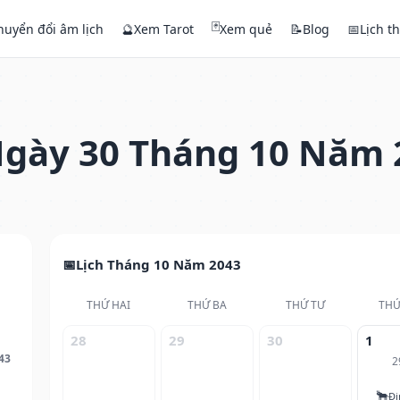
🃏
huyển đổi âm lịch
🔮
Xem Tarot
Xem quẻ
📝
Blog
📅
Lịch t
gày 30 Tháng 10 Năm 
Lịch Tháng 10 Năm 2043
THỨ HAI
THỨ BA
THỨ TƯ
THỨ
28
29
30
1
43
2
🐂
Đi