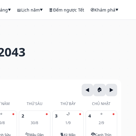
háng
📖
Lịch năm
🧧
Đếm ngược Tết
🧭
Khám phá
▼
▼
▼
2043
 NĂM
THỨ SÁU
THỨ BẢY
CHỦ NHẬT
⭐
🌙
⭐
2
3
4
9/8
30/8
1/9
2/9
🐅
🐈
🐉
nh Sửu
Mậu Dần
Kỷ Mão
Canh Thìn