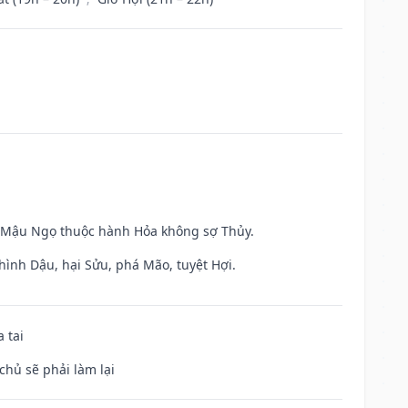
và Mậu Ngọ thuộc hành Hỏa không sợ Thủy.
hình Dậu, hại Sửu, phá Mão, tuyệt Hợi.
 tai
chủ sẽ phải làm lại