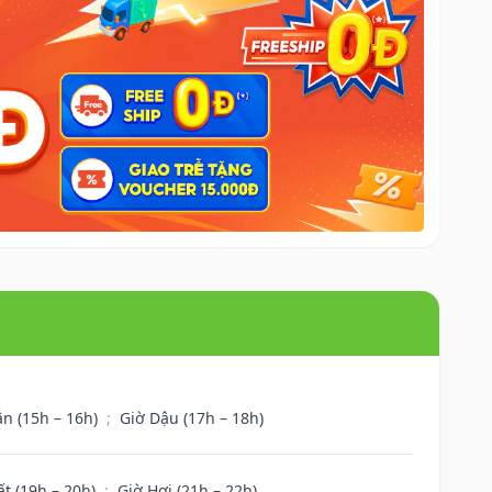
ân (15h – 16h)
;
Giờ Dậu (17h – 18h)
ất (19h – 20h)
;
Giờ Hợi (21h – 22h)