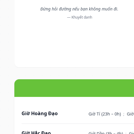
Đừng hỏi đường nếu bạn không muốn đi.
— Khuyết danh
Giờ Hoàng Đạo
Giờ Tí (23h – 0h)
;
Giờ
Giờ Hắc Đạo
Giờ Dần (3h – 4h)
;
Gi