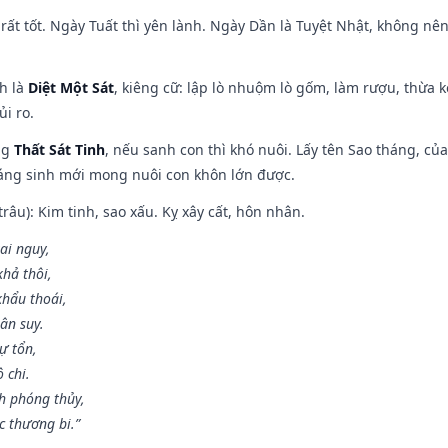
rất tốt. Ngày Tuất thì yên lành. Ngày Dần là Tuyệt Nhật, không nê
ch là
Diệt Một Sát
, kiêng cữ: lập lò nhuộm lò gốm, làm rượu, thừa 
ủi ro.
ng
Thất Sát Tinh
, nếu sanh con thì khó nuôi. Lấy tên Sao tháng, củ
áng sinh mới mong nuôi con khôn lớn được.
âu): Kim tinh, sao xấu. Kỵ xây cất, hôn nhân.
ai nguy,
hả thôi,
khẩu thoái,
ân suy.
ự tổn,
 chi.
h phóng thủy,
 thương bi.”