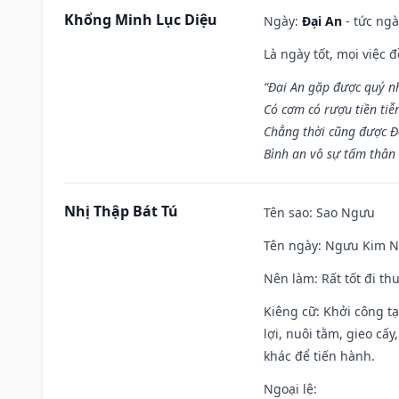
Khổng Minh Lục Diệu
Ngày:
Đại An
- tức ngà
Là ngày tốt, mọi việc
“Đại An gặp được quý n
Có cơm có rượu tiền tiễ
Chẳng thời cũng được Đ
Bình an vô sự tấm thân
Nhị Thập Bát Tú
Tên sao
: Sao Ngưu
Tên ngày
: Ngưu Kim Ng
Nên làm
: Rất tốt đi t
Kiêng cữ
: Khởi công t
lợi, nuôi tằm, gieo cấ
khác để tiến hành.
Ngoại lệ
: