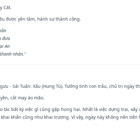
y Cát.
 đều được yên tâm, hành sự thành công.
hân
n đưa
ại An
 thanh nhàn.”
ưu - Sái Tuân: Xấu (Hung Tú). Tướng tinh con trâu, chủ trị ngày th
huyền, cắt may áo mão.
ạo tác bất kỳ việc gì cũng gặp hung hại. Nhất là việc dựng trại, xây
y, khai khẩn cũng như khai trương. Vì vậy, ngày này không nên tiến