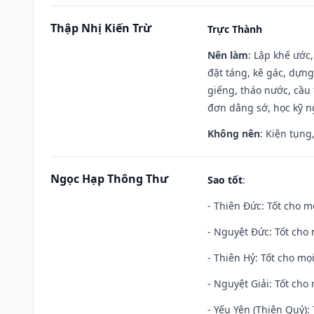
Thập Nhị Kiến Trừ
Trực Thành
Nên làm
: Lập khế ước
đặt táng, kê gác, dựng
giếng, tháo nước, cầu 
đơn dâng sớ, học kỹ ng
Không nên
: Kiện tụng
Ngọc Hạp Thông Thư
Sao tốt
:
- Thiên Đức: Tốt cho mọ
- Nguyệt Đức: Tốt cho 
- Thiên Hỷ: Tốt cho mọi
- Nguyệt Giải: Tốt cho 
- Yếu Yên (Thiên Quý): 