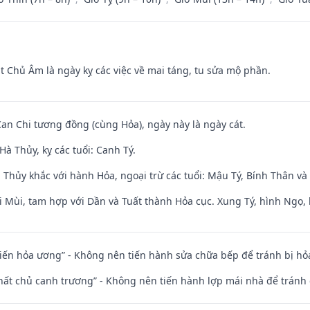
t Chủ Âm là ngày kỵ các việc về mai táng, tu sửa mộ phần.
Can Chi tương đồng (cùng Hỏa), ngày này là ngày cát.
à Thủy, kỵ các tuổi: Canh Tý.
 Thủy khắc với hành Hỏa, ngoại trừ các tuổi: Mậu Tý, Bính Thân 
i Mùi, tam hợp với Dần và Tuất thành Hỏa cục. Xung Tý, hình Ngọ, 
t kiến hỏa ương” - Không nên tiến hành sửa chữa bếp để tránh bị hỏa
 thất chủ canh trương” - Không nên tiến hành lợp mái nhà để tránh 