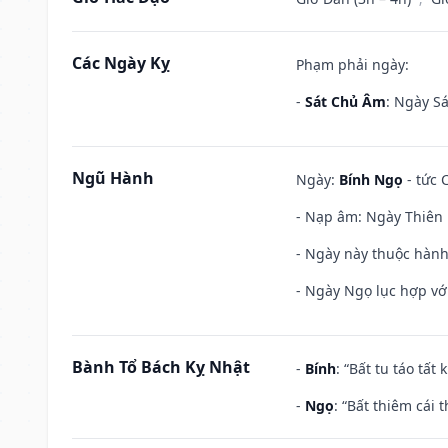
Các Ngày Kỵ
Phạm phải ngày:
-
Sát Chủ Âm
: Ngày Sá
Ngũ Hành
Ngày:
Bính Ngọ
- tức 
- Nạp âm: Ngày Thiên H
- Ngày này thuộc hành
- Ngày Ngọ lục hợp vớ
Bành Tổ Bách Kỵ Nhật
-
Bính
: “Bất tu táo tấ
-
Ngọ
: “Bất thiêm cái