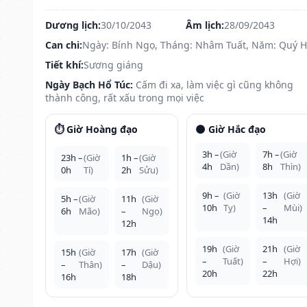
Dương lịch:
30/10/2043
Âm lịch:
28/09/2043
Can chi:
Ngày: Bính Ngọ, Tháng: Nhâm Tuất, Năm: Quý H
Tiết khí:
Sương giáng
Ngày Bạch Hổ Túc:
Cấm đi xa, làm việc gì cũng không
thành công, rất xấu trong mọi việc
⏱️ Giờ Hoàng đạo
🌑 Giờ Hắc đạo
3h –
(Giờ
7h –
(Giờ
23h –
(Giờ
1h –
(Giờ
4h
Dần)
8h
Thìn)
0h
Tí)
2h
Sửu)
9h –
(Giờ
13h
(Giờ
5h –
(Giờ
11h
(Giờ
10h
Tỵ)
–
Mùi)
6h
Mão)
–
Ngọ)
14h
12h
19h
(Giờ
21h
(Giờ
15h
(Giờ
17h
(Giờ
–
Tuất)
–
Hợi)
–
Thân)
–
Dậu)
20h
22h
16h
18h