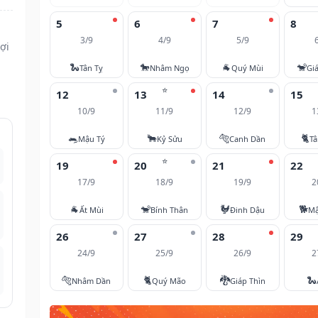
5
6
7
8
3/9
4/9
5/9
ợi
🐍
🐎
🐐
🐒
Tân Tỵ
Nhâm Ngọ
Quý Mùi
Gi
⭐
12
13
14
15
10/9
11/9
12/9
1
🐀
🐂
🐅
🐈
Mậu Tý
Kỷ Sửu
Canh Dần
T
⭐
19
20
21
22
17/9
18/9
19/9
2
🐐
🐒
🐓
🐕
Ất Mùi
Bính Thân
Đinh Dậu
Mậ
26
27
28
29
24/9
25/9
26/9
2
🐅
🐈
🐉
🐍
Nhâm Dần
Quý Mão
Giáp Thìn