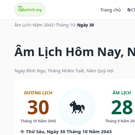
🗓️
Trang chủ
🔄
C
Amlich.org
Âm Lịch
>
Năm 2043
>
Tháng 10
>
Ngày 30
Âm Lịch Hôm Nay, N
Ngày Bính Ngọ, Tháng Nhâm Tuất, Năm Quý Hợi
DƯƠNG LỊCH
ÂM LỊCH
30
28
🐎
Tháng 10 Năm 2043
Tháng 9 Năm 20
☀️ Thứ Sáu, Ngày 30 Tháng 10 Năm 2043