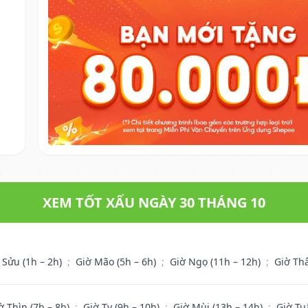
XEM TỐT XẤU NGÀY 30 THÁNG 10
 Sửu (1h – 2h)
;
Giờ Mão (5h – 6h)
;
Giờ Ngọ (11h – 12h)
;
Giờ Th
ờ Thìn (7h – 8h)
;
Giờ Tỵ (9h – 10h)
;
Giờ Mùi (13h – 14h)
;
Giờ Tu