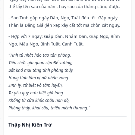
thể lấy tên sao của năm, hay sao của tháng cũng được.
- Sao Tinh gặp ngày Dần, Ngọ, Tuất đều tốt. Gặp ngày
Thân là Đăng Giá (lên xe): xây cất tốt mà chôn cất nguy.
- Hợp với 7 ngày: Giáp Dần, Nhâm Dần, Giáp Ngọ, Bính
Ngọ, Mậu Ngọ, Bính Tuất, Canh Tuất.
“Tinh tú nhật hảo tạo tân phòng,
Tiến chức gia quan cận Đế vương,
Bất khả mai táng tính phóng thủy,
Hung tinh lâm vị nữ nhân vong.
Sinh ly, tử biệt vô tâm luyến,
Tự yếu quy hưu biệt giá lang.
Khổng tử cửu khúc châu nan độ,
Phóng thủy, khai câu, thiên mệnh thương.”
Thập Nhị Kiến Trừ