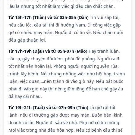
lâu la nhưng tốt nhất làm việc gì đều cần chắc chắn.
Từ 15h-17h (Thân) và từ 03h-05h (Dần)
Tin vui sắp tới,
nếu cầu lộc, cầu tài thì đi hướng Nam. Đi công việc gặp
gỡ có nhiều may mắn. Người đi có tin về. Nếu chăn nuôi
đều gặp thuận lợi.
Từ 17h-19h (Dậu) và từ 05h-07h (Mão)
Hay tranh luận,
cãi cọ, gây chuyện đói kém, phải đề phòng. Người ra đi
tốt nhất nên hoãn lại. Phòng người người nguyền rủa,
tránh lây bệnh. Nói chung những việc như hội họp, tranh
luận, việc quan,…nên tránh đi vào giờ này. Nếu bắt buộc
phải đi vào giờ này thì nên giữ miệng để hạn ché gây ẩu
đả hay cãi nhau.
Từ 19h-21h (Tuất) và từ 07h-09h (Thìn)
Là giờ rất tốt
lành, nếu đi thường gặp được may mắn. Buôn bán, kinh
doanh có lời. Người đi sắp về nhà. Phụ nữ có tin mừng.
Mọi việc trong nhà đều hòa hợp. Nếu có bệnh cầu thì sẽ