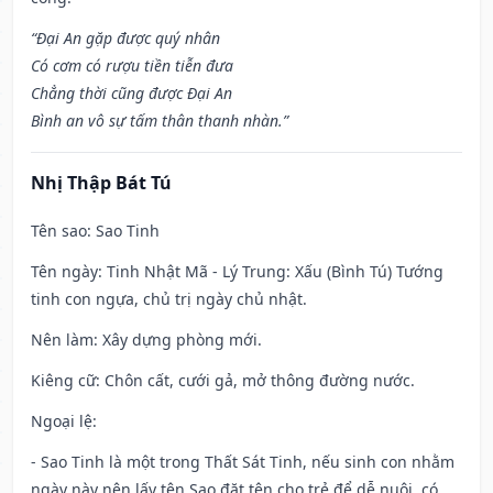
“Đại An gặp được quý nhân
Có cơm có rượu tiền tiễn đưa
Chẳng thời cũng được Đại An
Bình an vô sự tấm thân thanh nhàn.”
Nhị Thập Bát Tú
Tên sao
: Sao Tinh
Tên ngày
: Tinh Nhật Mã - Lý Trung: Xấu (Bình Tú) Tướng
tinh con ngựa, chủ trị ngày chủ nhật.
Nên làm
: Xây dựng phòng mới.
Kiêng cữ
: Chôn cất, cưới gả, mở thông đường nước.
Ngoại lệ
:
- Sao Tinh là một trong Thất Sát Tinh, nếu sinh con nhằm
ngày này nên lấy tên Sao đặt tên cho trẻ để dễ nuôi, có