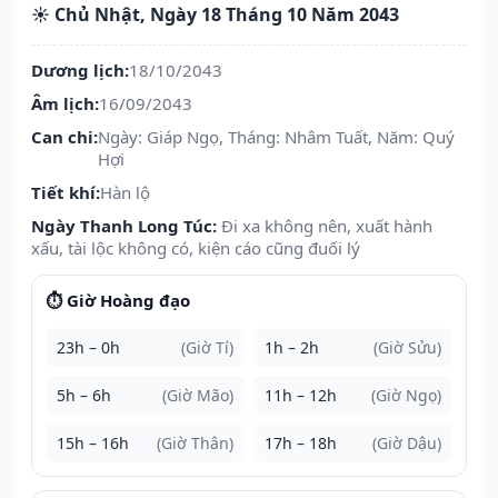
☀️ Chủ Nhật, Ngày 18 Tháng 10 Năm 2043
Dương lịch:
18/10/2043
Âm lịch:
16/09/2043
Can chi:
Ngày: Giáp Ngọ, Tháng: Nhâm Tuất, Năm: Quý
Hợi
Tiết khí:
Hàn lộ
Ngày Thanh Long Túc:
Đi xa không nên, xuất hành
xấu, tài lộc không có, kiện cáo cũng đuối lý
⏱️ Giờ Hoàng đạo
23h – 0h
(Giờ Tí)
1h – 2h
(Giờ Sửu)
5h – 6h
(Giờ Mão)
11h – 12h
(Giờ Ngọ)
15h – 16h
(Giờ Thân)
17h – 18h
(Giờ Dậu)