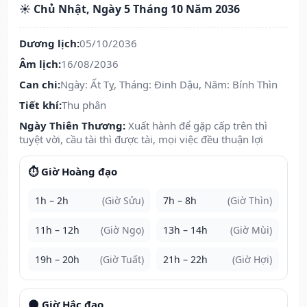
☀️ Chủ Nhật, Ngày 5 Tháng 10 Năm 2036
Dương lịch:
05/10/2036
Âm lịch:
16/08/2036
Can chi:
Ngày: Ất Tỵ, Tháng: Đinh Dậu, Năm: Bính Thìn
Tiết khí:
Thu phân
Ngày Thiên Thương:
Xuất hành để gặp cấp trên thì
tuyệt vời, cầu tài thì được tài, mọi việc đều thuận lợi
⏱️ Giờ Hoàng đạo
1h – 2h
(Giờ Sửu)
7h – 8h
(Giờ Thìn)
11h – 12h
(Giờ Ngọ)
13h – 14h
(Giờ Mùi)
19h – 20h
(Giờ Tuất)
21h – 22h
(Giờ Hợi)
🌑 Giờ Hắc đạo