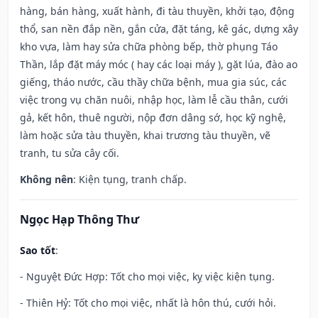
hàng, bán hàng, xuất hành, đi tàu thuyền, khởi tạo, động
thổ, san nền đắp nền, gắn cửa, đặt táng, kê gác, dựng xây
kho vựa, làm hay sửa chữa phòng bếp, thờ phụng Táo
Thần, lắp đặt máy móc ( hay các loại máy ), gặt lúa, đào ao
giếng, tháo nước, cầu thầy chữa bệnh, mua gia súc, các
việc trong vụ chăn nuôi, nhập học, làm lễ cầu thân, cưới
gả, kết hôn, thuê người, nộp đơn dâng sớ, học kỹ nghệ,
làm hoặc sửa tàu thuyền, khai trương tàu thuyền, vẽ
tranh, tu sửa cây cối.
Không nên
: Kiện tụng, tranh chấp.
Ngọc Hạp Thông Thư
Sao tốt
:
- Nguyệt Đức Hợp: Tốt cho mọi việc, kỵ việc kiện tụng.
- Thiên Hỷ: Tốt cho mọi việc, nhất là hôn thú, cưới hỏi.