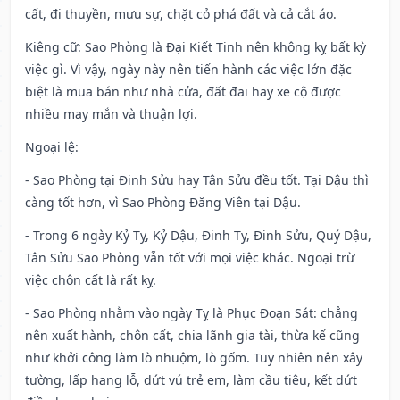
cất, đi thuyền, mưu sự, chặt cỏ phá đất và cả cắt áo.
Kiêng cữ
: Sao Phòng là Đại Kiết Tinh nên không kỵ bất kỳ
việc gì. Vì vậy, ngày này nên tiến hành các việc lớn đặc
biệt là mua bán như nhà cửa, đất đai hay xe cộ được
nhiều may mắn và thuận lợi.
Ngoại lệ
:
- Sao Phòng tại Đinh Sửu hay Tân Sửu đều tốt. Tại Dậu thì
càng tốt hơn, vì Sao Phòng Đăng Viên tại Dậu.
- Trong 6 ngày Kỷ Tỵ, Kỷ Dậu, Đinh Tỵ, Đinh Sửu, Quý Dậu,
Tân Sửu Sao Phòng vẫn tốt với mọi việc khác. Ngoại trừ
việc chôn cất là rất kỵ.
- Sao Phòng nhằm vào ngày Tỵ là Phục Đoạn Sát: chẳng
nên xuất hành, chôn cất, chia lãnh gia tài, thừa kế cũng
như khởi công làm lò nhuộm, lò gốm. Tuy nhiên nên xây
tường, lấp hang lỗ, dứt vú trẻ em, làm cầu tiêu, kết dứt