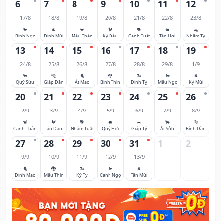
6
7
8
9
10
11
12
17/8
18/8
19/8
20/8
21/8
22/8
23/8
🐎
🐐
🐒
🐓
🐕
🐖
🐀
Bính Ngọ
Đinh Mùi
Mậu Thân
Kỷ Dậu
Canh Tuất
Tân Hợi
Nhâm Tý
13
14
15
16
17
18
19
24/8
25/8
26/8
27/8
28/8
29/8
1/9
🐂
🐅
🐈
🐉
🐍
🐎
🐐
Quý Sửu
Giáp Dần
Ất Mão
Bính Thìn
Đinh Tỵ
Mậu Ngọ
Kỷ Mùi
20
21
22
23
24
25
26
2/9
3/9
4/9
5/9
6/9
7/9
8/9
🐒
🐓
🐕
🐖
🐀
🐂
🐅
Canh Thân
Tân Dậu
Nhâm Tuất
Quý Hợi
Giáp Tý
Ất Sửu
Bính Dần
27
28
29
30
31
1
2
9/9
10/9
11/9
12/9
13/9
🐈
🐉
🐍
🐎
🐐
Đinh Mão
Mậu Thìn
Kỷ Tỵ
Canh Ngọ
Tân Mùi