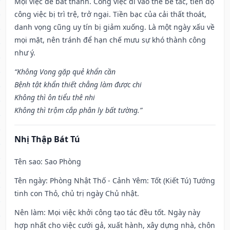
Mọi việc dễ bất thành. Công việc đi vào thế bế tắc, tiến độ
công việc bị trì trệ, trở ngại. Tiền bạc của cải thất thoát,
danh vọng cũng uy tín bị giảm xuống. Là một ngày xấu về
mọi mặt, nên tránh để hạn chế mưu sự khó thành công
như ý.
“Không Vong gặp quẻ khẩn cần
Bệnh tật khẩn thiết chẳng làm được chi
Không thì ôn tiểu thê nhi
Không thì trộm cắp phân ly bất tường.”
Nhị Thập Bát Tú
Tên sao
: Sao Phòng
Tên ngày
: Phòng Nhật Thố - Cảnh Yêm: Tốt (Kiết Tú) Tướng
tinh con Thỏ, chủ trị ngày Chủ nhật.
Nên làm
: Mọi việc khởi công tạo tác đều tốt. Ngày này
hợp nhất cho việc cưới gả, xuất hành, xây dựng nhà, chôn