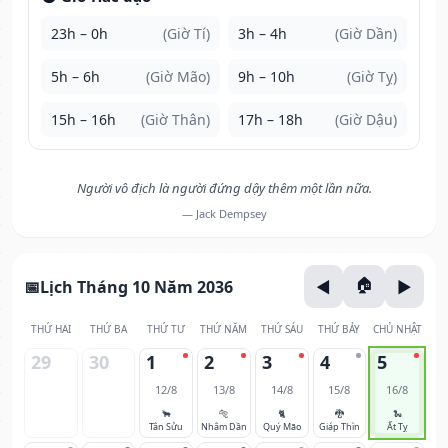
23h – 0h
(Giờ Tí)
3h – 4h
(Giờ Dần)
5h – 6h
(Giờ Mão)
9h – 10h
(Giờ Tỵ)
15h – 16h
(Giờ Thân)
17h – 18h
(Giờ Dậu)
Người vô địch là người đứng dậy thêm một lần nữa.
— Jack Dempsey
Lịch Tháng 10 Năm 2036
THỨ HAI
THỨ BA
THỨ TƯ
THỨ NĂM
THỨ SÁU
THỨ BẢY
CHỦ NHẬT
29
30
1
2
3
4
5
12/8
13/8
14/8
15/8
16/8
🐂
🐅
🐈
🐉
🐍
Tân Sửu
Nhâm Dần
Quý Mão
Giáp Thìn
Ất Tỵ