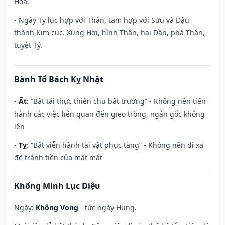
Hỏa.
- Ngày Tỵ lục hợp với Thân, tam hợp với Sửu và Dậu
thành Kim cục. Xung Hợi, hình Thân, hại Dần, phá Thân,
tuyệt Tý.
Bành Tổ Bách Kỵ Nhật
-
Ất
: “Bất tải thực thiên chu bất trưởng” - Không nên tiến
hành các việc liên quan đến gieo trồng, ngàn gốc không
lên
-
Tỵ
: “Bất viễn hành tài vật phục tàng” - Không nên đi xa
để tránh tiền của mất mát
Khổng Minh Lục Diệu
Ngày:
Không Vong
- tức ngày Hung.