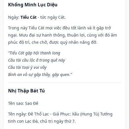
Khổng Minh Lục Diệu
Ngày:
Tiểu Cát
- tức ngày Cát.
Trong này Tiểu Cát mọi việc đều tốt lành và ít gặp trở
ngại. Mưu đại sự hanh thông, thuận lợi, cùng với đó âm
phúc độ trì, che chở, được quý nhân nâng đỡ.
“Tiểu Cát gặp hội thanh long
Cầu tài cầu lộc ở trong quẻ này
Cầu tài toại ý vui vầy
Bình an vô sự gặp thầy, gặp quen.”
Nhị Thập Bát Tú
Tên sao
: Sao Đê
Tên ngày
: Đê Thổ Lạc - Giả Phục: Xấu (Hung Tú) Tướng
tinh con Lạc Đà, chủ trị ngày thứ 7.