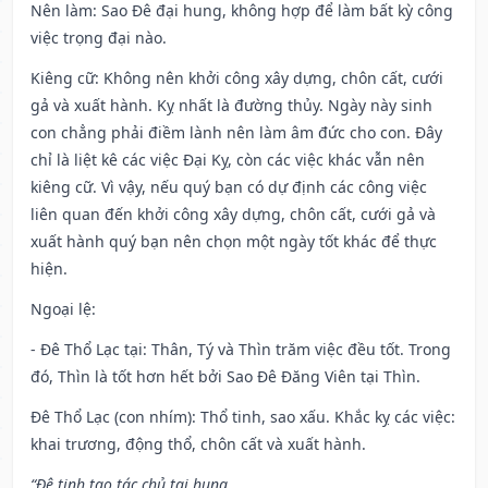
Nên làm
: Sao Đê đại hung, không hợp để làm bất kỳ công
việc trọng đại nào.
Kiêng cữ
: Không nên khởi công xây dựng, chôn cất, cưới
gả và xuất hành. Kỵ nhất là đường thủy. Ngày này sinh
con chẳng phải điềm lành nên làm âm đức cho con. Đây
chỉ là liệt kê các việc Đại Kỵ, còn các việc khác vẫn nên
kiêng cữ. Vì vậy, nếu quý bạn có dự định các công việc
liên quan đến khởi công xây dựng, chôn cất, cưới gả và
xuất hành quý bạn nên chọn một ngày tốt khác để thực
hiện.
Ngoại lệ
:
- Đê Thổ Lạc tại: Thân, Tý và Thìn trăm việc đều tốt. Trong
đó, Thìn là tốt hơn hết bởi Sao Đê Đăng Viên tại Thìn.
Đê Thổ Lạc (con nhím): Thổ tinh, sao xấu. Khắc kỵ các việc:
khai trương, động thổ, chôn cất và xuất hành.
“Đê tinh tạo tác chủ tai hung,