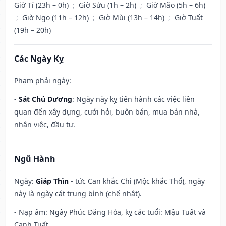
Giờ Tí (23h – 0h)
;
Giờ Sửu (1h – 2h)
;
Giờ Mão (5h – 6h)
;
Giờ Ngọ (11h – 12h)
;
Giờ Mùi (13h – 14h)
;
Giờ Tuất
(19h – 20h)
Các Ngày Kỵ
Phạm phải ngày:
-
Sát Chủ Dương
: Ngày này kỵ tiến hành các việc liên
quan đến xây dựng, cưới hỏi, buôn bán, mua bán nhà,
nhận việc, đầu tư.
Ngũ Hành
Ngày:
Giáp Thìn
- tức Can khắc Chi (Mộc khắc Thổ), ngày
này là ngày cát trung bình (chế nhật).
- Nạp âm: Ngày Phúc Đăng Hỏa, kỵ các tuổi: Mậu Tuất và
Canh Tuất.