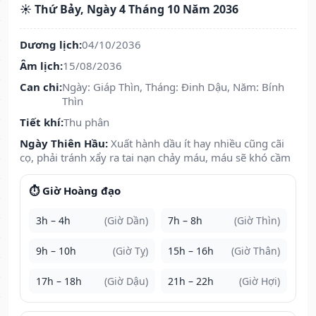
☀️ Thứ Bảy, Ngày 4 Tháng 10 Năm 2036
Dương lịch:
04/10/2036
Âm lịch:
15/08/2036
Can chi:
Ngày: Giáp Thìn, Tháng: Đinh Dậu, Năm: Bính
Thìn
Tiết khí:
Thu phân
Ngày Thiên Hầu:
Xuất hành dầu ít hay nhiều cũng cãi
cọ, phải tránh xẩy ra tai nạn chảy máu, máu sẽ khó cầm
⏱️ Giờ Hoàng đạo
3h – 4h
(Giờ Dần)
7h – 8h
(Giờ Thìn)
9h – 10h
(Giờ Tỵ)
15h – 16h
(Giờ Thân)
17h – 18h
(Giờ Dậu)
21h – 22h
(Giờ Hợi)