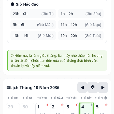
🌑 Giờ Hắc đạo
23h – 0h
(Giờ Tí)
1h – 2h
(Giờ Sửu)
5h – 6h
(Giờ Mão)
11h – 12h
(Giờ Ngọ)
13h – 14h
(Giờ Mùi)
19h – 20h
(Giờ Tuất)
🌕 Hôm nay là rằm giữa tháng. Bạn hãy nhớ thắp nén hương
tri ân tổ tiên. Chúc bạn đón nửa cuối tháng thật bình yên,
thuận lợi và đầy niềm vui.
Lịch Tháng 10 Năm 2036
THỨ HAI
THỨ BA
THỨ TƯ
THỨ NĂM
THỨ SÁU
THỨ BẢY
CHỦ NHẬT
29
30
1
2
3
4
5
12/8
13/8
14/8
15/8
16/8