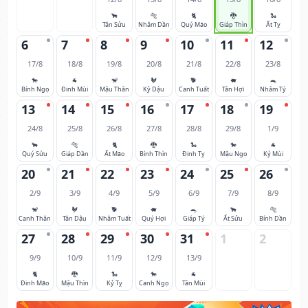
🐂
🐅
🐈
🐉
🐍
Tân Sửu
Nhâm Dần
Quý Mão
Giáp Thìn
Ất Tỵ
6
7
8
9
10
11
12
17/8
18/8
19/8
20/8
21/8
22/8
23/8
🐎
🐐
🐒
🐓
🐕
🐖
🐀
Bính Ngọ
Đinh Mùi
Mậu Thân
Kỷ Dậu
Canh Tuất
Tân Hợi
Nhâm Tý
13
14
15
16
17
18
19
24/8
25/8
26/8
27/8
28/8
29/8
1/9
🐂
🐅
🐈
🐉
🐍
🐎
🐐
Quý Sửu
Giáp Dần
Ất Mão
Bính Thìn
Đinh Tỵ
Mậu Ngọ
Kỷ Mùi
20
21
22
23
24
25
26
2/9
3/9
4/9
5/9
6/9
7/9
8/9
🐒
🐓
🐕
🐖
🐀
🐂
🐅
Canh Thân
Tân Dậu
Nhâm Tuất
Quý Hợi
Giáp Tý
Ất Sửu
Bính Dần
27
28
29
30
31
1
2
9/9
10/9
11/9
12/9
13/9
🐈
🐉
🐍
🐎
🐐
Đinh Mão
Mậu Thìn
Kỷ Tỵ
Canh Ngọ
Tân Mùi