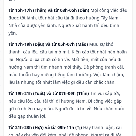
Từ 15h-17h (Thân) và từ 03h-05h (Dần)
Mọi công việc đều
được tốt lành, tốt nhất cầu tài đi theo hướng Tây Nam –
Nhà cửa được yên lành. Người xuất hành thì đều bình
yên.
Từ 17h-19h (Dậu) và từ 05h-07h (Mão)
Mưu sự khó
thành, cầu lộc, cầu tài mờ mịt. Kiện cáo tốt nhất nên hoãn
lại. Người đi xa chưa có tin về. Mất tiền, mất của nếu đi
hướng Nam thì tìm nhanh mới thấy. Đề phòng tranh cãi,
mâu thuẫn hay miệng tiếng tầm thường. Việc làm chậm,
lâu la nhưng tốt nhất làm việc gì đều cần chắc chắn.
Từ 19h-21h (Tuất) và từ 07h-09h (Thìn)
Tin vui sắp tới,
nếu cầu lộc, cầu tài thì đi hướng Nam. Đi công việc gặp
gỡ có nhiều may mắn. Người đi có tin về. Nếu chăn nuôi
đều gặp thuận lợi.
Từ 21h-23h (Hợi) và từ 09h-11h (Tị)
Hay tranh luận, cãi
cọ, gây chuyện đói kém, phải đề phòng. Người ra đi tốt