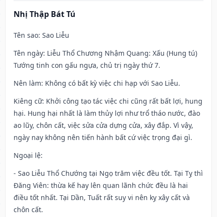
Nhị Thập Bát Tú
Tên sao
: Sao Liễu
Tên ngày
: Liễu Thổ Chương Nhậm Quang: Xấu (Hung tú)
Tướng tinh con gấu ngựa, chủ trị ngày thứ 7.
Nên làm
: Không có bất kỳ việc chi hạp với Sao Liễu.
Kiêng cữ
: Khởi công tạo tác việc chi cũng rất bất lợi, hung
hại. Hung hại nhất là làm thủy lợi như trổ tháo nước, đào
ao lũy, chôn cất, việc sửa cửa dựng cửa, xây đắp. Vì vậy,
ngày nay không nên tiến hành bất cứ việc trọng đại gì.
Ngoại lệ
:
- Sao Liễu Thổ Chướng tại Ngọ trăm việc đều tốt. Tại Tỵ thì
Đăng Viên: thừa kế hay lên quan lãnh chức đều là hai
điều tốt nhất. Tại Dần, Tuất rất suy vi nên kỵ xây cất và
chôn cất.