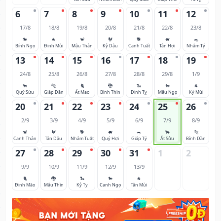
6
7
8
9
10
11
12
17/8
18/8
19/8
20/8
21/8
22/8
23/8
🐎
🐐
🐒
🐓
🐕
🐖
🐀
Bính Ngọ
Đinh Mùi
Mậu Thân
Kỷ Dậu
Canh Tuất
Tân Hợi
Nhâm Tý
13
14
15
16
17
18
19
24/8
25/8
26/8
27/8
28/8
29/8
1/9
🐂
🐅
🐈
🐉
🐍
🐎
🐐
Quý Sửu
Giáp Dần
Ất Mão
Bính Thìn
Đinh Tỵ
Mậu Ngọ
Kỷ Mùi
20
21
22
23
24
25
26
2/9
3/9
4/9
5/9
6/9
7/9
8/9
🐒
🐓
🐕
🐖
🐀
🐂
🐅
Canh Thân
Tân Dậu
Nhâm Tuất
Quý Hợi
Giáp Tý
Ất Sửu
Bính Dần
27
28
29
30
31
1
2
9/9
10/9
11/9
12/9
13/9
🐈
🐉
🐍
🐎
🐐
Đinh Mão
Mậu Thìn
Kỷ Tỵ
Canh Ngọ
Tân Mùi