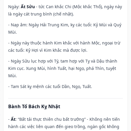
Ngày:
Ất Sửu
- tức Can khắc Chi (Mộc khắc Thổ), ngày này
là ngày cát trung bình (chế nhật).
- Nạp âm: Ngày Hải Trung Kim, kỵ các tuổi: Kỷ Mùi và Quý
Mùi.
- Ngày này thuộc hành Kim khắc với hành Mộc, ngoại trừ
các tuổi: Kỷ Hợi vì Kim khắc mà được lợi.
- Ngày Sửu lục hợp với Tý, tam hợp với Tỵ và Dậu thành
Kim cục. Xung Mùi, hình Tuất, hại Ngọ, phá Thìn, tuyệt
Mùi.
- Tam Sát kỵ mệnh các tuổi Dần, Ngọ, Tuất.
Bành Tổ Bách Kỵ Nhật
-
Ất
: “Bất tải thực thiên chu bất trưởng” - Không nên tiến
hành các việc liên quan đến gieo trồng, ngàn gốc không