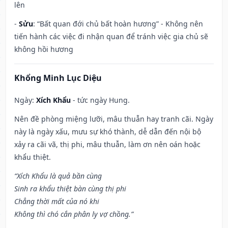
lên
-
Sửu
: “Bất quan đới chủ bất hoàn hương” - Không nên
tiến hành các việc đi nhận quan để tránh việc gia chủ sẽ
không hồi hương
Khổng Minh Lục Diệu
Ngày:
Xích Khẩu
- tức ngày Hung.
Nên đề phòng miệng lưỡi, mâu thuẫn hay tranh cãi. Ngày
này là ngày xấu, mưu sự khó thành, dễ dẫn đến nội bộ
xảy ra cãi vã, thị phi, mâu thuẫn, làm ơn nên oán hoặc
khẩu thiệt.
“Xích Khẩu là quả bần cùng
Sinh ra khẩu thiệt bàn cùng thị phi
Chẳng thời mất của nó khi
Không thì chó cắn phân ly vợ chồng.”