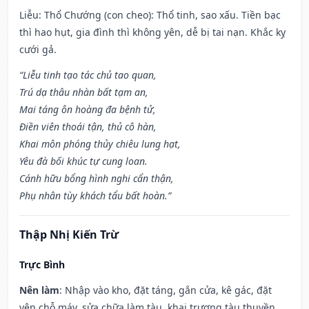
Liễu: Thổ Chướng (con cheo): Thổ tinh, sao xấu. Tiền bạc
thì hao hụt, gia đình thì không yên, dễ bị tai nạn. Khắc kỵ
cưới gả.
“Liễu tinh tạo tác chủ tao quan,
Trú dạ thâu nhàn bất tạm an,
Mai táng ôn hoàng đa bệnh tử,
Điền viên thoái tận, thủ cô hàn,
Khai môn phóng thủy chiêu lung hạt,
Yêu đà bối khúc tự cung loan.
Cánh hữu bổng hình nghi cẩn thận,
Phụ nhân tùy khách tẩu bất hoàn.”
Thập Nhị Kiến Trừ
Trực Bình
Nên làm
: Nhập vào kho, đặt táng, gắn cửa, kê gác, đặt
yên chỗ máy, sửa chữa làm tàu, khai trương tàu thuyền,