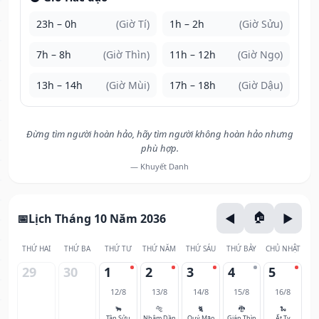
23h – 0h
(Giờ Tí)
1h – 2h
(Giờ Sửu)
7h – 8h
(Giờ Thìn)
11h – 12h
(Giờ Ngọ)
13h – 14h
(Giờ Mùi)
17h – 18h
(Giờ Dậu)
Đừng tìm người hoàn hảo, hãy tìm người không hoàn hảo nhưng
phù hợp.
— Khuyết Danh
Lịch Tháng 10 Năm 2036
THỨ HAI
THỨ BA
THỨ TƯ
THỨ NĂM
THỨ SÁU
THỨ BẢY
CHỦ NHẬT
29
30
1
2
3
4
5
12/8
13/8
14/8
15/8
16/8
🐂
🐅
🐈
🐉
🐍
Tân Sửu
Nhâm Dần
Quý Mão
Giáp Thìn
Ất Tỵ