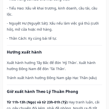
- Tiểu Hao: Xấu về khai trương, kinh doanh, cầu tài, cầu
lộc.
- Nguyệt Hư (Nguyệt Sát): Xấu nếu làm việc giá thú (cưới
hỏi), mở cửa hoặc mở hàng.
- Thần Cách: Kỵ cúng bái tế tự.
Hướng xuất hành
Xuất hành hướng Tây Bắc để đón 'Hỷ Thần'. Xuất hành
hướng Đông Nam để đón 'Tài Thần'.
Tránh xuất hành hướng Đông Nam gặp Hạc Thần (xấu)
Giờ xuất hành Theo Lý Thuần Phong
Từ 11h-13h (Ngọ) và từ 23h-01h (Tý)
Hay tranh luận, cãi
cọ, gây chuyện đói kém, phải đề phòng. Người ra đi tốt