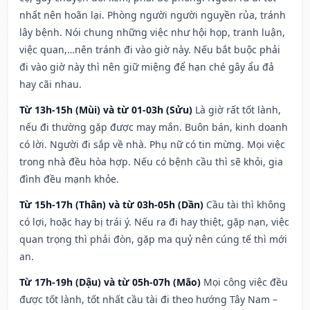
nhất nên hoãn lại. Phòng người người nguyền rủa, tránh
lây bệnh. Nói chung những việc như hội họp, tranh luận,
việc quan,…nên tránh đi vào giờ này. Nếu bắt buộc phải
đi vào giờ này thì nên giữ miệng để hạn ché gây ẩu đả
hay cãi nhau.
Từ 13h-15h (Mùi) và từ 01-03h (Sửu)
Là giờ rất tốt lành,
nếu đi thường gặp được may mắn. Buôn bán, kinh doanh
có lời. Người đi sắp về nhà. Phụ nữ có tin mừng. Mọi việc
trong nhà đều hòa hợp. Nếu có bệnh cầu thì sẽ khỏi, gia
đình đều mạnh khỏe.
Từ 15h-17h (Thân) và từ 03h-05h (Dần)
Cầu tài thì không
có lợi, hoặc hay bị trái ý. Nếu ra đi hay thiệt, gặp nạn, việc
quan trọng thì phải đòn, gặp ma quỷ nên cúng tế thì mới
an.
Từ 17h-19h (Dậu) và từ 05h-07h (Mão)
Mọi công việc đều
được tốt lành, tốt nhất cầu tài đi theo hướng Tây Nam –