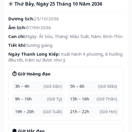
☀️ Thứ Bảy, Ngày 25 Tháng 10 Năm 2036
Dương lịch:
25/10/2036
Âm lịch:
07/09/2036
Can chi:
Ngày: Ất Sửu, Tháng: Mậu Tuất, Năm: Bính Thìn
Tiết khí:
Sương giáng
Ngày Thanh Long Kiếp:
Xuất hành 4 phương, 8 hướng
đều tốt, trăm sự được như ý
⏱️ Giờ Hoàng đạo
3h – 4h
(Giờ Dần)
5h – 6h
(Giờ Mão)
9h – 10h
(Giờ Tỵ)
15h – 16h
(Giờ Thân)
19h – 20h
(Giờ Tuất)
21h – 22h
(Giờ Hợi)
🌑 Giờ Hắc đạo