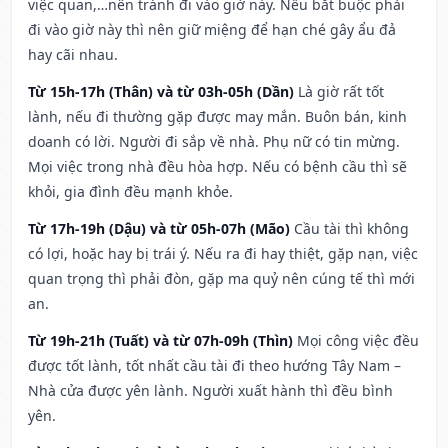
việc quan,…nên tránh đi vào giờ này. Nếu bắt buộc phải
đi vào giờ này thì nên giữ miệng để hạn ché gây ẩu đả
hay cãi nhau.
Từ 15h-17h (Thân) và từ 03h-05h (Dần)
Là giờ rất tốt
lành, nếu đi thường gặp được may mắn. Buôn bán, kinh
doanh có lời. Người đi sắp về nhà. Phụ nữ có tin mừng.
Mọi việc trong nhà đều hòa hợp. Nếu có bệnh cầu thì sẽ
khỏi, gia đình đều mạnh khỏe.
Từ 17h-19h (Dậu) và từ 05h-07h (Mão)
Cầu tài thì không
có lợi, hoặc hay bị trái ý. Nếu ra đi hay thiệt, gặp nạn, việc
quan trọng thì phải đòn, gặp ma quỷ nên cúng tế thì mới
an.
Từ 19h-21h (Tuất) và từ 07h-09h (Thìn)
Mọi công việc đều
được tốt lành, tốt nhất cầu tài đi theo hướng Tây Nam –
Nhà cửa được yên lành. Người xuất hành thì đều bình
yên.