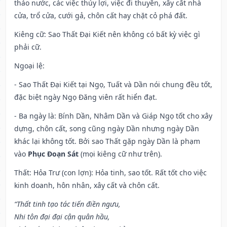
tháo nước, các việc thủy lợi, việc đi thuyền, xây cất nhà
cửa, trổ cửa, cưới gả, chôn cất hay chặt cỏ phá đất.
Kiêng cữ
: Sao Thất Đại Kiết nên không có bất kỳ việc gì
phải cữ.
Ngoại lệ
:
- Sao Thất Đại Kiết tại Ngọ, Tuất và Dần nói chung đều tốt,
đặc biệt ngày Ngọ Đăng viên rất hiển đạt.
- Ba ngày là: Bính Dần, Nhâm Dần và Giáp Ngọ tốt cho xây
dựng, chôn cất, song cũng ngày Dần nhưng ngày Dần
khác lại không tốt. Bởi sao Thất gặp ngày Dần là phạm
vào
Phục Đoạn Sát
(mọi kiêng cữ như trên).
Thất: Hỏa Trư (con lợn): Hỏa tinh, sao tốt. Rất tốt cho việc
kinh doanh, hôn nhân, xây cất và chôn cất.
“Thất tinh tạo tác tiến điền ngưu,
Nhi tôn đại đại cận quân hầu,