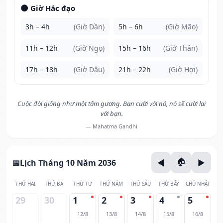
🌑 Giờ Hắc đạo
3h – 4h
(Giờ Dần)
5h – 6h
(Giờ Mão)
11h – 12h
(Giờ Ngọ)
15h – 16h
(Giờ Thân)
17h – 18h
(Giờ Dậu)
21h – 22h
(Giờ Hợi)
Cuộc đời giống như một tấm gương. Bạn cười với nó, nó sẽ cười lại
với bạn.
— Mahatma Gandhi
Lịch Tháng 10 Năm 2036
THỨ HAI
THỨ BA
THỨ TƯ
THỨ NĂM
THỨ SÁU
THỨ BẢY
CHỦ NHẬT
29
30
1
2
3
4
5
12/8
13/8
14/8
15/8
16/8