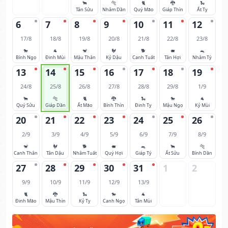
🐂
🐅
🐈
🐉
🐍
Tân Sửu
Nhâm Dần
Quý Mão
Giáp Thìn
Ất Tỵ
6
7
8
9
10
11
12
17/8
18/8
19/8
20/8
21/8
22/8
23/8
🐎
🐐
🐒
🐓
🐕
🐖
🐀
Bính Ngọ
Đinh Mùi
Mậu Thân
Kỷ Dậu
Canh Tuất
Tân Hợi
Nhâm Tý
13
14
15
16
17
18
19
24/8
25/8
26/8
27/8
28/8
29/8
1/9
🐂
🐅
🐈
🐉
🐍
🐎
🐐
Quý Sửu
Giáp Dần
Ất Mão
Bính Thìn
Đinh Tỵ
Mậu Ngọ
Kỷ Mùi
20
21
22
23
24
25
26
2/9
3/9
4/9
5/9
6/9
7/9
8/9
🐒
🐓
🐕
🐖
🐀
🐂
🐅
Canh Thân
Tân Dậu
Nhâm Tuất
Quý Hợi
Giáp Tý
Ất Sửu
Bính Dần
27
28
29
30
31
1
2
9/9
10/9
11/9
12/9
13/9
🐈
🐉
🐍
🐎
🐐
Đinh Mão
Mậu Thìn
Kỷ Tỵ
Canh Ngọ
Tân Mùi