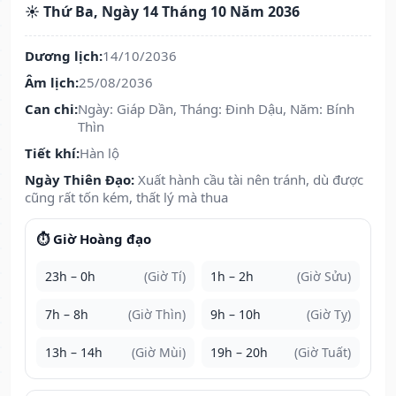
☀️ Thứ Ba, Ngày 14 Tháng 10 Năm 2036
Dương lịch:
14/10/2036
Âm lịch:
25/08/2036
Can chi:
Ngày: Giáp Dần, Tháng: Đinh Dậu, Năm: Bính
Thìn
Tiết khí:
Hàn lộ
Ngày Thiên Đạo:
Xuất hành cầu tài nên tránh, dù được
cũng rất tốn kém, thất lý mà thua
⏱️ Giờ Hoàng đạo
23h – 0h
(Giờ Tí)
1h – 2h
(Giờ Sửu)
7h – 8h
(Giờ Thìn)
9h – 10h
(Giờ Tỵ)
13h – 14h
(Giờ Mùi)
19h – 20h
(Giờ Tuất)