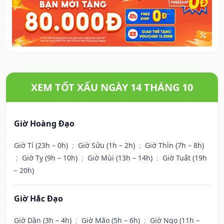
XEM TỐT XẤU NGÀY 14 THÁNG 10
Giờ Hoàng Đạo
Giờ Tí (23h – 0h)
;
Giờ Sửu (1h – 2h)
;
Giờ Thìn (7h – 8h)
;
Giờ Tỵ (9h – 10h)
;
Giờ Mùi (13h – 14h)
;
Giờ Tuất (19h
– 20h)
Giờ Hắc Đạo
Giờ Dần (3h – 4h)
;
Giờ Mão (5h – 6h)
;
Giờ Ngọ (11h –