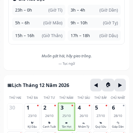
23h – 0h
(Giờ Tí)
3h – 4h
(Giờ Dần)
5h – 6h
(Giờ Mão)
9h – 10h
(Giờ Tỵ)
15h – 16h
(Giờ Thân)
17h – 18h
(Giờ Dậu)
Muốn gặt hái, hãy gieo trồng.
— Tục ngữ
Lịch Tháng 12 Năm 2026
THỨ HAI
THỨ BA
THỨ TƯ
THỨ NĂM
THỨ SÁU
THỨ BẢY
CHỦ NHẬT
30
1
2
3
4
5
6
23/10
24/10
25/10
26/10
27/10
28/10
🐓
🐕
🐖
🐀
🐂
🐅
Kỷ Dậu
Canh Tuất
Tân Hợi
Nhâm Tý
Quý Sửu
Giáp Dần