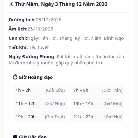
☀️ Thứ Năm, Ngày 3 Tháng 12 Năm 2026
Dương lịch:
03/12/2026
Âm lịch:
25/10/2026
Can chi:
Ngày: Tân Hợi, Tháng: Kỷ Hợi, Năm: Bính Ngọ
Tiết khí:
Tiểu tuyết
Ngày Đường Phong:
Rất tốt, xuất hành thuận lợi, cầu
tài được như ý muốn, gặp quý nhân phù trợ
⏱️ Giờ Hoàng đạo
1h – 2h
(Giờ Sửu)
7h – 8h
(Giờ Thìn)
11h – 12h
(Giờ Ngọ)
13h – 14h
(Giờ Mùi)
19h – 20h
(Giờ Tuất)
21h – 22h
(Giờ Hợi)
🌑 Giờ Hắc đạo