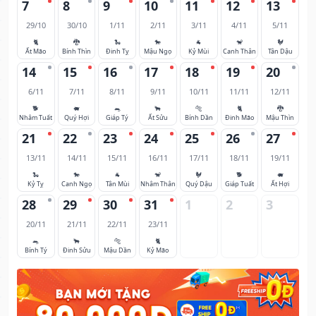
7
8
9
10
11
12
13
29/10
30/10
1/11
2/11
3/11
4/11
5/11
🐈
🐉
🐍
🐎
🐐
🐒
🐓
Ất Mão
Bính Thìn
Đinh Tỵ
Mậu Ngọ
Kỷ Mùi
Canh Thân
Tân Dậu
14
15
16
17
18
19
20
6/11
7/11
8/11
9/11
10/11
11/11
12/11
🐕
🐖
🐀
🐂
🐅
🐈
🐉
Nhâm Tuất
Quý Hợi
Giáp Tý
Ất Sửu
Bính Dần
Đinh Mão
Mậu Thìn
21
22
23
24
25
26
27
13/11
14/11
15/11
16/11
17/11
18/11
19/11
🐍
🐎
🐐
🐒
🐓
🐕
🐖
Kỷ Tỵ
Canh Ngọ
Tân Mùi
Nhâm Thân
Quý Dậu
Giáp Tuất
Ất Hợi
28
29
30
31
1
2
3
20/11
21/11
22/11
23/11
🐀
🐂
🐅
🐈
Bính Tý
Đinh Sửu
Mậu Dần
Kỷ Mão