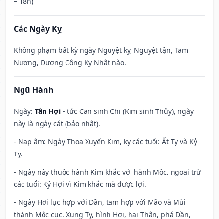
– 18h)
Các Ngày Kỵ
Không phạm bất kỳ ngày Nguyệt kỵ, Nguyệt tận, Tam
Nương, Dương Công Kỵ Nhật nào.
Ngũ Hành
Ngày:
Tân Hợi
- tức Can sinh Chi (Kim sinh Thủy), ngày
này là ngày cát (bảo nhật).
- Nạp âm: Ngày Thoa Xuyến Kim, kỵ các tuổi: Ất Tỵ và Kỷ
Tỵ.
- Ngày này thuộc hành Kim khắc với hành Mộc, ngoại trừ
các tuổi: Kỷ Hợi vì Kim khắc mà được lợi.
- Ngày Hợi lục hợp với Dần, tam hợp với Mão và Mùi
thành Mộc cục. Xung Tỵ, hình Hợi, hại Thân, phá Dần,