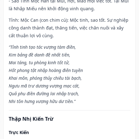
- Sao Tỉnh Mộc Hãn tại Mùi, Hợi, Mão mọi việc tốt. Tại Mùi
là Nhập Miếu nên khởi động vinh quang.
Tỉnh: Mộc Can (con chim cú): Mộc tinh, sao tốt. Sự nghiệp
công danh thành đạt, thăng tiến, việc chăn nuôi và xây
cất thuận lợi vô cùng.
“Tỉnh tinh tạo tác vượng tàm điền,
Kim bảng đề danh đệ nhất tiên,
Mai táng, tu phòng kinh tốt tử,
Hốt phong tật nhập hoàng điên tuyền
Khai môn, phóng thủy chiêu tài bạch,
Ngưu mã trư dương vượng mạc cát,
Quả phụ điền đường lai nhập trạch,
Nhi tôn hưng vượng hữu dư tiền.”
Thập Nhị Kiến Trừ
Trực Kiến