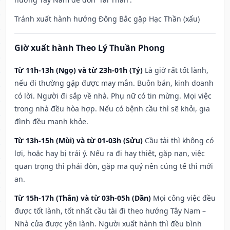
Tránh xuất hành hướng Đông Bắc gặp Hạc Thần (xấu)
Giờ xuất hành Theo Lý Thuần Phong
Từ 11h-13h (Ngọ) và từ 23h-01h (Tý)
Là giờ rất tốt lành,
nếu đi thường gặp được may mắn. Buôn bán, kinh doanh
có lời. Người đi sắp về nhà. Phụ nữ có tin mừng. Mọi việc
trong nhà đều hòa hợp. Nếu có bệnh cầu thì sẽ khỏi, gia
đình đều mạnh khỏe.
Từ 13h-15h (Mùi) và từ 01-03h (Sửu)
Cầu tài thì không có
lợi, hoặc hay bị trái ý. Nếu ra đi hay thiệt, gặp nạn, việc
quan trọng thì phải đòn, gặp ma quỷ nên cúng tế thì mới
an.
Từ 15h-17h (Thân) và từ 03h-05h (Dần)
Mọi công việc đều
được tốt lành, tốt nhất cầu tài đi theo hướng Tây Nam –
Nhà cửa được yên lành. Người xuất hành thì đều bình