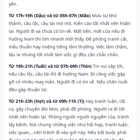
yên.
Từ 17h-19h (Dậu) và từ 05h-07h (Mão)
Mưu sự khó
thành, cầu lộc, cầu tài mờ mịt. Kiện cáo tốt nhất nên hoãn
lại. Người đi xa chưa có tin về. Mất tiền, mất của nếu đi
hướng Nam thì tìm nhanh mới thấy. Đề phòng tranh cãi,
mâu thuẫn hay miệng tiếng tầm thường. Việc làm chậm,
lâu la nhưng tốt nhất làm việc gì đều cần chắc chắn.
Từ 19h-21h (Tuất) và từ 07h-09h (Thìn)
Tin vui sắp tới,
nếu cầu lộc, cầu tài thì đi hướng Nam. Đi công việc gặp
gỡ có nhiều may mắn. Người đi có tin về. Nếu chăn nuôi
đều gặp thuận lợi.
Từ 21h-23h (Hợi) và từ 09h-11h (Tị)
Hay tranh luận, cãi
cọ, gây chuyện đói kém, phải đề phòng. Người ra đi tốt
nhất nên hoãn lại. Phòng người người nguyền rủa, tránh
lây bệnh. Nói chung những việc như hội họp, tranh luận,
việc quan,…nên tránh đi vào giờ này. Nếu bắt buộc phải