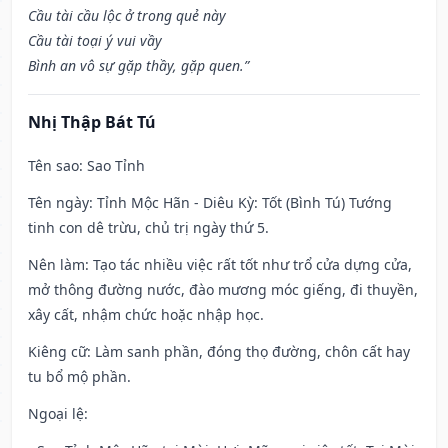
Cầu tài cầu lộc ở trong quẻ này
Cầu tài toại ý vui vầy
Bình an vô sự gặp thầy, gặp quen.”
Nhị Thập Bát Tú
Tên sao
: Sao Tỉnh
Tên ngày
: Tỉnh Mộc Hãn - Diêu Kỳ: Tốt (Bình Tú) Tướng
tinh con dê trừu, chủ trị ngày thứ 5.
Nên làm
: Tạo tác nhiều việc rất tốt như trổ cửa dựng cửa,
mở thông đường nước, đào mương móc giếng, đi thuyền,
xây cất, nhậm chức hoặc nhập học.
Kiêng cữ
: Làm sanh phần, đóng thọ đường, chôn cất hay
tu bổ mộ phần.
Ngoại lệ
: