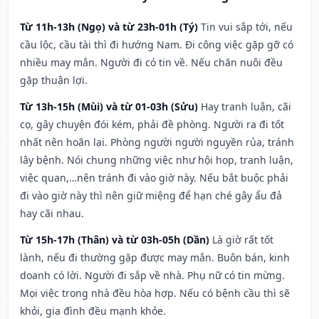
Từ 11h-13h (Ngọ) và từ 23h-01h (Tý)
Tin vui sắp tới, nếu
cầu lộc, cầu tài thì đi hướng Nam. Đi công việc gặp gỡ có
nhiều may mắn. Người đi có tin về. Nếu chăn nuôi đều
gặp thuận lợi.
Từ 13h-15h (Mùi) và từ 01-03h (Sửu)
Hay tranh luận, cãi
cọ, gây chuyện đói kém, phải đề phòng. Người ra đi tốt
nhất nên hoãn lại. Phòng người người nguyền rủa, tránh
lây bệnh. Nói chung những việc như hội họp, tranh luận,
việc quan,…nên tránh đi vào giờ này. Nếu bắt buộc phải
đi vào giờ này thì nên giữ miệng để hạn ché gây ẩu đả
hay cãi nhau.
Từ 15h-17h (Thân) và từ 03h-05h (Dần)
Là giờ rất tốt
lành, nếu đi thường gặp được may mắn. Buôn bán, kinh
doanh có lời. Người đi sắp về nhà. Phụ nữ có tin mừng.
Mọi việc trong nhà đều hòa hợp. Nếu có bệnh cầu thì sẽ
khỏi, gia đình đều mạnh khỏe.