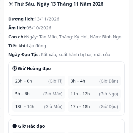
☀️ Thứ Sáu, Ngày 13 Tháng 11 Năm 2026
Dương lịch:
13/11/2026
Âm lịch:
05/10/2026
Can chi:
Ngày: Tân Mão, Tháng: Kỷ Hợi, Năm: Bính Ngọ
Tiết khí:
Lập đông
Ngày Đạo Tặc:
Rất xấu, xuất hành bị hại, mất của
⏱️ Giờ Hoàng đạo
23h – 0h
(Giờ Tí)
3h – 4h
(Giờ Dần)
5h – 6h
(Giờ Mão)
11h – 12h
(Giờ Ngọ)
13h – 14h
(Giờ Mùi)
17h – 18h
(Giờ Dậu)
🌑 Giờ Hắc đạo