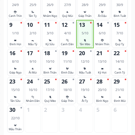
24/9
25/9
26/9
27/9
28/9
29/9
30/9
🐉
🐍
🐎
🐐
🐒
🐓
🐕
Canh Thìn
Tân Tỵ
Nhâm Ngọ
Quý Mùi
Giáp Thân
Ất Dậu
Bính Tuất
9
10
11
12
13
14
15
1/10
2/10
3/10
4/10
5/10
6/10
7/10
🐖
🐀
🐂
🐅
🐈
🐉
🐍
Đinh Hợi
Mậu Tý
Kỷ Sửu
Canh Dần
Tân Mão
Nhâm Thìn
Quý Tỵ
16
17
18
19
20
21
22
8/10
9/10
10/10
11/10
12/10
13/10
14/10
🐎
🐐
🐒
🐓
🐕
🐖
🐀
Giáp Ngọ
Ất Mùi
Bính Thân
Đinh Dậu
Mậu Tuất
Kỷ Hợi
Canh Tý
23
24
25
26
27
28
29
15/10
16/10
17/10
18/10
19/10
20/10
21/10
🐂
🐅
🐈
🐉
🐍
🐎
🐐
Tân Sửu
Nhâm Dần
Quý Mão
Giáp Thìn
Ất Tỵ
Bính Ngọ
Đinh Mùi
30
1
2
3
4
5
6
22/10
🐒
Mậu Thân