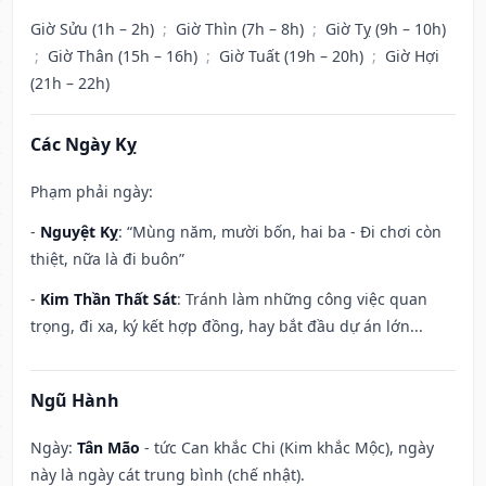
Giờ Sửu (1h – 2h)
;
Giờ Thìn (7h – 8h)
;
Giờ Tỵ (9h – 10h)
;
Giờ Thân (15h – 16h)
;
Giờ Tuất (19h – 20h)
;
Giờ Hợi
(21h – 22h)
Các Ngày Kỵ
Phạm phải ngày:
-
Nguyệt Kỵ
: “Mùng năm, mười bốn, hai ba - Đi chơi còn
thiệt, nữa là đi buôn”
-
Kim Thần Thất Sát
: Tránh làm những công việc quan
trọng, đi xa, ký kết hợp đồng, hay bắt đầu dự án lớn...
Ngũ Hành
Ngày:
Tân Mão
- tức Can khắc Chi (Kim khắc Mộc), ngày
này là ngày cát trung bình (chế nhật).