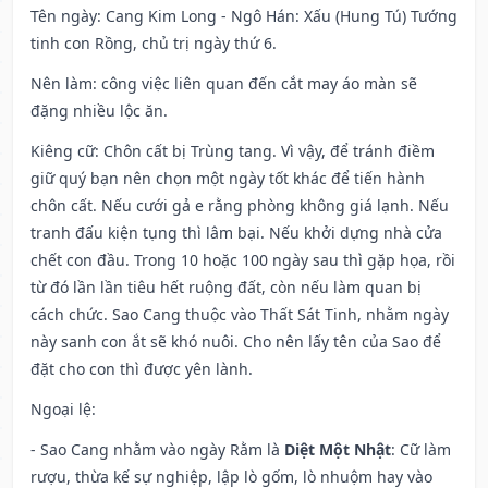
Tên ngày
: Cang Kim Long - Ngô Hán: Xấu (Hung Tú) Tướng
tinh con Rồng, chủ trị ngày thứ 6.
Nên làm
: công việc liên quan đến cắt may áo màn sẽ
đặng nhiều lộc ăn.
Kiêng cữ
: Chôn cất bị Trùng tang. Vì vậy, để tránh điềm
giữ quý bạn nên chọn một ngày tốt khác để tiến hành
chôn cất. Nếu cưới gả e rằng phòng không giá lạnh. Nếu
tranh đấu kiện tụng thì lâm bại. Nếu khởi dựng nhà cửa
chết con đầu. Trong 10 hoặc 100 ngày sau thì gặp họa, rồi
từ đó lần lần tiêu hết ruộng đất, còn nếu làm quan bị
cách chức. Sao Cang thuộc vào Thất Sát Tinh, nhằm ngày
này sanh con ắt sẽ khó nuôi. Cho nên lấy tên của Sao để
đặt cho con thì được yên lành.
Ngoại lệ
:
- Sao Cang nhằm vào ngày Rằm là
Diệt Một Nhật
: Cữ làm
rượu, thừa kế sự nghiệp, lập lò gốm, lò nhuộm hay vào