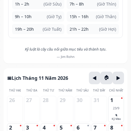
1h – 2h
(Giờ Sửu)
7h – 8h
(Giờ Thìn)
9h – 10h
(Giờ Tỵ)
15h – 16h
(Giờ Thân)
19h – 20h
(Giờ Tuất)
21h – 22h
(Giờ Hợi)
Kỷ luật là cây cầu nối giữa mục tiêu và thành tựu.
— Jim Rohn
Lịch Tháng 11 Năm 2026
THỨ HAI
THỨ BA
THỨ TƯ
THỨ NĂM
THỨ SÁU
THỨ BẢY
CHỦ NHẬT
26
27
28
29
30
31
1
23/9
🐈
Kỷ Mão
2
3
4
5
6
7
8