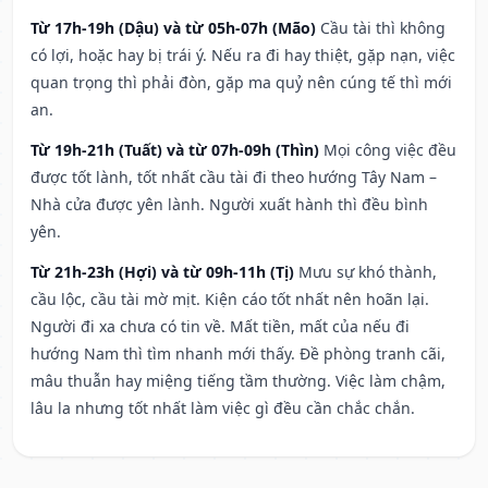
Từ 17h-19h (Dậu) và từ 05h-07h (Mão)
Cầu tài thì không
có lợi, hoặc hay bị trái ý. Nếu ra đi hay thiệt, gặp nạn, việc
quan trọng thì phải đòn, gặp ma quỷ nên cúng tế thì mới
an.
Từ 19h-21h (Tuất) và từ 07h-09h (Thìn)
Mọi công việc đều
được tốt lành, tốt nhất cầu tài đi theo hướng Tây Nam –
Nhà cửa được yên lành. Người xuất hành thì đều bình
yên.
Từ 21h-23h (Hợi) và từ 09h-11h (Tị)
Mưu sự khó thành,
cầu lộc, cầu tài mờ mịt. Kiện cáo tốt nhất nên hoãn lại.
Người đi xa chưa có tin về. Mất tiền, mất của nếu đi
hướng Nam thì tìm nhanh mới thấy. Đề phòng tranh cãi,
mâu thuẫn hay miệng tiếng tầm thường. Việc làm chậm,
lâu la nhưng tốt nhất làm việc gì đều cần chắc chắn.