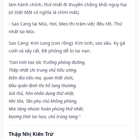
làm hành chính, thứ nhất đi thuyền chẳng khỏi nguy hại
(vì Diệt Một có nghĩa là chìm mất).
- Sao Cang tại Mùi, Hợi, Mẹo thì trăm việc đều tốt. Thứ
nhất tại Mùi.
Sao Cang: Kim Long (con rồng): Kim tinh, sao xấu. Kỵ gả
cưới và xây cất. Đề phòng dễ bị tai nạn.
“Can tinh tạo tác Trưởng phòng đường,
Thập nhật chi trung chủ hữu ương,
Điền địa tiêu ma, quan thất chức,
Đầu quân định thị hổ lang thương.
Giá thú, hôn nhân dụng thử nhật,
Nhi tôn, Tân phụ chủ không phòng,
Mai táng nhược hoàn phùng thử nhật,
Đương thời tai họa, chủ trùng tang.”
Thập Nhị Kiến Trừ