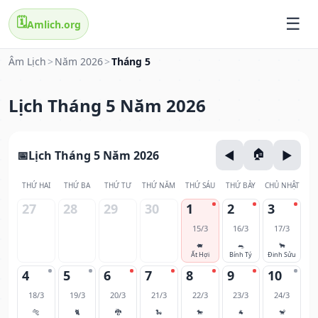
🗓️
Amlich.org
Âm Lịch
>
Năm 2026
>
Tháng 5
Lịch Tháng 5 Năm 2026
Lịch Tháng 5 Năm 2026
THỨ HAI
THỨ BA
THỨ TƯ
THỨ NĂM
THỨ SÁU
THỨ BẢY
CHỦ NHẬT
27
28
29
30
1
2
3
15/3
16/3
17/3
🐖
🐀
🐂
Ất Hợi
Bính Tý
Đinh Sửu
4
5
6
7
8
9
10
18/3
19/3
20/3
21/3
22/3
23/3
24/3
🐅
🐈
🐉
🐍
🐎
🐐
🐒