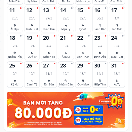
Mậu Dần
Kỷ Mão
Canh Thìn
Tân Tỵ
Nhâm Ngọ
Quý Mùi
Giáp Thân
11
12
13
14
15
16
17
25/3
26/3
27/3
28/3
29/3
30/3
1/4
🐓
🐕
🐖
🐀
🐂
🐅
🐈
Ất Dậu
Bính Tuất
Đinh Hợi
Mậu Tý
Kỷ Sửu
Canh Dần
Tân Mão
18
19
20
21
22
23
24
2/4
3/4
4/4
5/4
6/4
7/4
8/4
🐉
🐍
🐎
🐐
🐒
🐓
🐕
Nhâm Thìn
Quý Tỵ
Giáp Ngọ
Ất Mùi
Bính Thân
Đinh Dậu
Mậu Tuất
25
26
27
28
29
30
31
9/4
10/4
11/4
12/4
13/4
14/4
15/4
🐖
🐀
🐂
🐅
🐈
🐉
🐍
Kỷ Hợi
Canh Tý
Tân Sửu
Nhâm Dần
Quý Mão
Giáp Thìn
Ất Tỵ