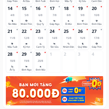
Giáp Thân
Ất Dậu
Bính Tuất
Đinh Hợi
Mậu Tý
Kỷ Sửu
Canh Dần
14
15
16
17
18
19
20
4/8
5/8
6/8
7/8
8/8
9/8
10/8
🐈
🐉
🐍
🐎
🐐
🐒
🐓
Tân Mão
Nhâm Thìn
Quý Tỵ
Giáp Ngọ
Ất Mùi
Bính Thân
Đinh Dậu
21
22
23
24
25
26
27
11/8
12/8
13/8
14/8
15/8
16/8
17/8
🐕
🐖
🐀
🐂
🐅
🐈
🐉
Mậu Tuất
Kỷ Hợi
Canh Tý
Tân Sửu
Nhâm Dần
Quý Mão
Giáp Thìn
28
29
30
1
2
3
4
18/8
19/8
20/8
🐍
🐎
🐐
Ất Tỵ
Bính Ngọ
Đinh Mùi