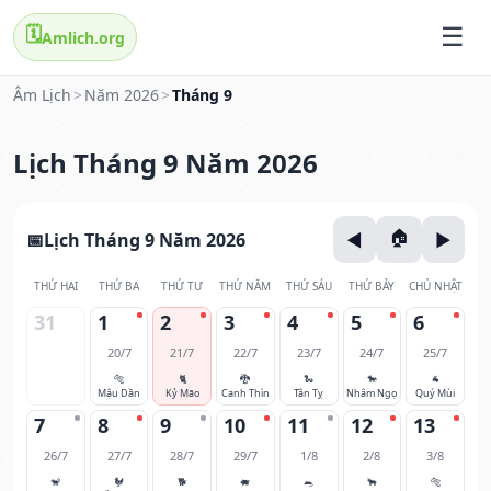
🗓️
Amlich.org
Âm Lịch
>
Năm 2026
>
Tháng 9
Lịch Tháng 9 Năm 2026
Lịch Tháng 9 Năm 2026
THỨ HAI
THỨ BA
THỨ TƯ
THỨ NĂM
THỨ SÁU
THỨ BẢY
CHỦ NHẬT
31
1
2
3
4
5
6
20/7
21/7
22/7
23/7
24/7
25/7
🐅
🐈
🐉
🐍
🐎
🐐
Mậu Dần
Kỷ Mão
Canh Thìn
Tân Tỵ
Nhâm Ngọ
Quý Mùi
7
8
9
10
11
12
13
26/7
27/7
28/7
29/7
1/8
2/8
3/8
🐒
🐓
🐕
🐖
🐀
🐂
🐅