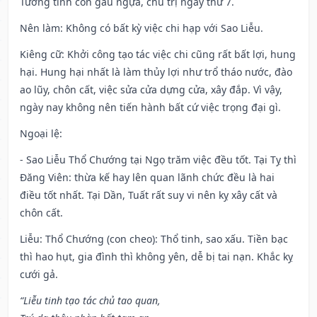
Tướng tinh con gấu ngựa, chủ trị ngày thứ 7.
Nên làm
: Không có bất kỳ việc chi hạp với Sao Liễu.
Kiêng cữ
: Khởi công tạo tác việc chi cũng rất bất lợi, hung
hại. Hung hại nhất là làm thủy lợi như trổ tháo nước, đào
ao lũy, chôn cất, việc sửa cửa dựng cửa, xây đắp. Vì vậy,
ngày nay không nên tiến hành bất cứ việc trọng đại gì.
Ngoại lệ
:
- Sao Liễu Thổ Chướng tại Ngọ trăm việc đều tốt. Tại Tỵ thì
Đăng Viên: thừa kế hay lên quan lãnh chức đều là hai
điều tốt nhất. Tại Dần, Tuất rất suy vi nên kỵ xây cất và
chôn cất.
Liễu: Thổ Chướng (con cheo): Thổ tinh, sao xấu. Tiền bạc
thì hao hụt, gia đình thì không yên, dễ bị tai nạn. Khắc kỵ
cưới gả.
“Liễu tinh tạo tác chủ tao quan,