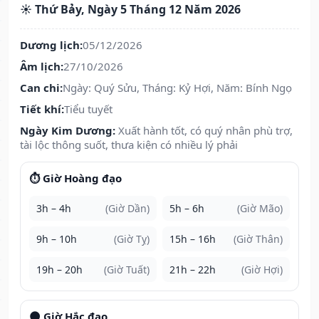
☀️ Thứ Bảy, Ngày 5 Tháng 12 Năm 2026
Dương lịch:
05/12/2026
Âm lịch:
27/10/2026
Can chi:
Ngày: Quý Sửu, Tháng: Kỷ Hợi, Năm: Bính Ngọ
Tiết khí:
Tiểu tuyết
Ngày Kim Dương:
Xuất hành tốt, có quý nhân phù trợ,
tài lộc thông suốt, thưa kiện có nhiều lý phải
⏱️ Giờ Hoàng đạo
3h – 4h
(Giờ Dần)
5h – 6h
(Giờ Mão)
9h – 10h
(Giờ Tỵ)
15h – 16h
(Giờ Thân)
19h – 20h
(Giờ Tuất)
21h – 22h
(Giờ Hợi)
🌑 Giờ Hắc đạo