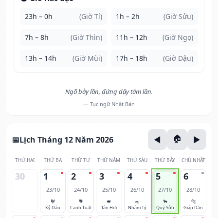
23h – 0h
(Giờ Tí)
1h – 2h
(Giờ Sửu)
7h – 8h
(Giờ Thìn)
11h – 12h
(Giờ Ngọ)
13h – 14h
(Giờ Mùi)
17h – 18h
(Giờ Dậu)
Ngã bảy lần, đứng dậy tám lần.
— Tục ngữ Nhật Bản
Lịch Tháng 12 Năm 2026
THỨ HAI
THỨ BA
THỨ TƯ
THỨ NĂM
THỨ SÁU
THỨ BẢY
CHỦ NHẬT
30
1
2
3
4
5
6
23/10
24/10
25/10
26/10
27/10
28/10
🐓
🐕
🐖
🐀
🐂
🐅
Kỷ Dậu
Canh Tuất
Tân Hợi
Nhâm Tý
Quý Sửu
Giáp Dần