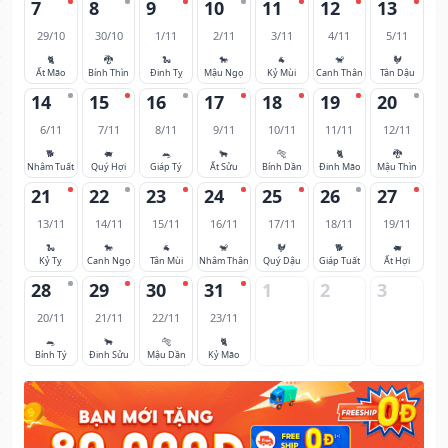
7
8
9
10
11
12
13
29/10
30/10
1/11
2/11
3/11
4/11
5/11
🐈
🐉
🐍
🐎
🐐
🐒
🐓
Ất Mão
Bính Thìn
Đinh Tỵ
Mậu Ngọ
Kỷ Mùi
Canh Thân
Tân Dậu
14
15
16
17
18
19
20
6/11
7/11
8/11
9/11
10/11
11/11
12/11
🐕
🐖
🐀
🐂
🐅
🐈
🐉
Nhâm Tuất
Quý Hợi
Giáp Tý
Ất Sửu
Bính Dần
Đinh Mão
Mậu Thìn
21
22
23
24
25
26
27
13/11
14/11
15/11
16/11
17/11
18/11
19/11
🐍
🐎
🐐
🐒
🐓
🐕
🐖
Kỷ Tỵ
Canh Ngọ
Tân Mùi
Nhâm Thân
Quý Dậu
Giáp Tuất
Ất Hợi
28
29
30
31
1
2
3
20/11
21/11
22/11
23/11
🐀
🐂
🐅
🐈
Bính Tý
Đinh Sửu
Mậu Dần
Kỷ Mão