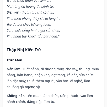
Trú dạ thâu nhàn bất tạm an,
Mai táng ôn hoàng đa bệnh tử,
Điền viên thoái tận, thủ cô hàn,
Khai môn phóng thủy chiêu lung hạt,
Yêu đà bối khúc tự cung loan.
Cánh hữu bổng hình nghi cẩn thận,
Phụ nhân tùy khách tẩu bất hoàn.”
Thập Nhị Kiến Trừ
Trực Mãn
Nên làm
: Xuất hành, đi đường thủy, cho vay, thu nợ, mua
hàng, bán hàng, nhập kho, đặt táng, kê gác, sửa chữa,
lắp đặt máy, thuê thêm người, vào học kỹ nghệ, làm
chuồng gà ngỗng vịt.
Không nên
: Lên quan lãnh chức, uống thuốc, vào làm
hành chính, dâng nộp đơn từ.