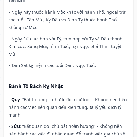
Tân Mùi.
- Ngày này thuộc hành Mộc khắc với hành Thổ, ngoại trừ
các tuổi: Tân Mùi, Kỷ Dậu và Đinh Tỵ thuộc hành Thổ
không sợ Mộc.
- Ngày Sửu lục hợp với Tý, tam hợp với Tỵ và Dậu thành
Kim cục. Xung Mùi, hình Tuất, hại Ngọ, phá Thìn, tuyệt
Mùi.
- Tam Sát kỵ mệnh các tuổi Dần, Ngọ, Tuất.
Bành Tổ Bách Kỵ Nhật
-
Quý
: “Bất từ tụng lí nhược địch cường” - Không nên tiến
hành các việc liên quan đến kiện tụng, ta lý yếu địch lý
mạnh
-
Sửu
: “Bất quan đới chủ bất hoàn hương” - Không nên
tiến hành các việc đi nhận quan để tránh việc gia chủ sẽ