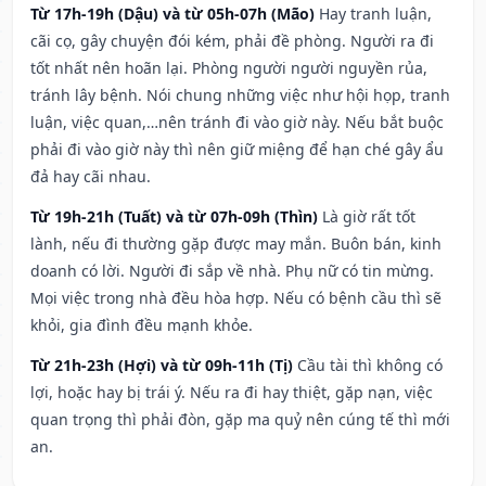
Từ 17h-19h (Dậu) và từ 05h-07h (Mão)
Hay tranh luận,
cãi cọ, gây chuyện đói kém, phải đề phòng. Người ra đi
tốt nhất nên hoãn lại. Phòng người người nguyền rủa,
tránh lây bệnh. Nói chung những việc như hội họp, tranh
luận, việc quan,…nên tránh đi vào giờ này. Nếu bắt buộc
phải đi vào giờ này thì nên giữ miệng để hạn ché gây ẩu
đả hay cãi nhau.
Từ 19h-21h (Tuất) và từ 07h-09h (Thìn)
Là giờ rất tốt
lành, nếu đi thường gặp được may mắn. Buôn bán, kinh
doanh có lời. Người đi sắp về nhà. Phụ nữ có tin mừng.
Mọi việc trong nhà đều hòa hợp. Nếu có bệnh cầu thì sẽ
khỏi, gia đình đều mạnh khỏe.
Từ 21h-23h (Hợi) và từ 09h-11h (Tị)
Cầu tài thì không có
lợi, hoặc hay bị trái ý. Nếu ra đi hay thiệt, gặp nạn, việc
quan trọng thì phải đòn, gặp ma quỷ nên cúng tế thì mới
an.