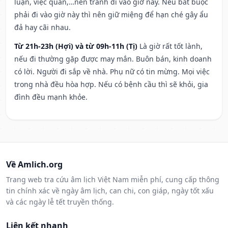
luận, việc quan,…nên tránh đi vào giờ này. Nếu bắt buộc
phải đi vào giờ này thì nên giữ miệng để hạn ché gây ẩu
đả hay cãi nhau.
Từ 21h-23h (Hợi) và từ 09h-11h (Tị)
Là giờ rất tốt lành,
nếu đi thường gặp được may mắn. Buôn bán, kinh doanh
có lời. Người đi sắp về nhà. Phụ nữ có tin mừng. Mọi việc
trong nhà đều hòa hợp. Nếu có bệnh cầu thì sẽ khỏi, gia
đình đều mạnh khỏe.
Về Amlich.org
Trang web tra cứu âm lịch Việt Nam miễn phí, cung cấp thông
tin chính xác về ngày âm lịch, can chi, con giáp, ngày tốt xấu
và các ngày lễ tết truyền thống.
Liên kết nhanh