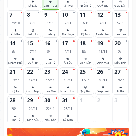
🐓
🐕
🐖
🐀
🐂
🐅
Kỷ Dậu
Canh Tuất
Tân Hợi
Nhâm Tý
Quý Sửu
Giáp Dần
7
8
9
10
11
12
13
29/10
30/10
1/11
2/11
3/11
4/11
5/11
🐈
🐉
🐍
🐎
🐐
🐒
🐓
Ất Mão
Bính Thìn
Đinh Tỵ
Mậu Ngọ
Kỷ Mùi
Canh Thân
Tân Dậu
14
15
16
17
18
19
20
6/11
7/11
8/11
9/11
10/11
11/11
12/11
🐕
🐖
🐀
🐂
🐅
🐈
🐉
Nhâm Tuất
Quý Hợi
Giáp Tý
Ất Sửu
Bính Dần
Đinh Mão
Mậu Thìn
21
22
23
24
25
26
27
13/11
14/11
15/11
16/11
17/11
18/11
19/11
🐍
🐎
🐐
🐒
🐓
🐕
🐖
Kỷ Tỵ
Canh Ngọ
Tân Mùi
Nhâm Thân
Quý Dậu
Giáp Tuất
Ất Hợi
28
29
30
31
1
2
3
20/11
21/11
22/11
23/11
🐀
🐂
🐅
🐈
Bính Tý
Đinh Sửu
Mậu Dần
Kỷ Mão