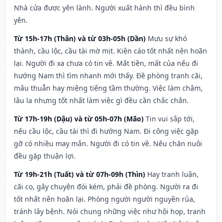
Nhà cửa được yên lành. Người xuất hành thì đều bình
yên.
Từ 15h-17h (Thân) và từ 03h-05h (Dần)
Mưu sự khó
thành, cầu lộc, cầu tài mờ mịt. Kiện cáo tốt nhất nên hoãn
lại. Người đi xa chưa có tin về. Mất tiền, mất của nếu đi
hướng Nam thì tìm nhanh mới thấy. Đề phòng tranh cãi,
mâu thuẫn hay miệng tiếng tầm thường. Việc làm chậm,
lâu la nhưng tốt nhất làm việc gì đều cần chắc chắn.
Từ 17h-19h (Dậu) và từ 05h-07h (Mão)
Tin vui sắp tới,
nếu cầu lộc, cầu tài thì đi hướng Nam. Đi công việc gặp
gỡ có nhiều may mắn. Người đi có tin về. Nếu chăn nuôi
đều gặp thuận lợi.
Từ 19h-21h (Tuất) và từ 07h-09h (Thìn)
Hay tranh luận,
cãi cọ, gây chuyện đói kém, phải đề phòng. Người ra đi
tốt nhất nên hoãn lại. Phòng người người nguyền rủa,
tránh lây bệnh. Nói chung những việc như hội họp, tranh