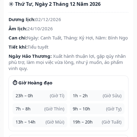
☀️ Thứ Tư, Ngày 2 Tháng 12 Năm 2026
Dương lịch:
02/12/2026
Âm lịch:
24/10/2026
Can chi:
Ngày: Canh Tuất, Tháng: Kỷ Hợi, Năm: Bính Ngọ
Tiết khí:
Tiểu tuyết
Ngày Hảo Thương:
Xuất hành thuận lợi, gặp qúy nhân
phù trợ, làm mọi việc vừa lòng, như ý muốn, áo phẩm
vinh quy.
⏱️ Giờ Hoàng đạo
23h – 0h
(Giờ Tí)
1h – 2h
(Giờ Sửu)
7h – 8h
(Giờ Thìn)
9h – 10h
(Giờ Tỵ)
13h – 14h
(Giờ Mùi)
19h – 20h
(Giờ Tuất)