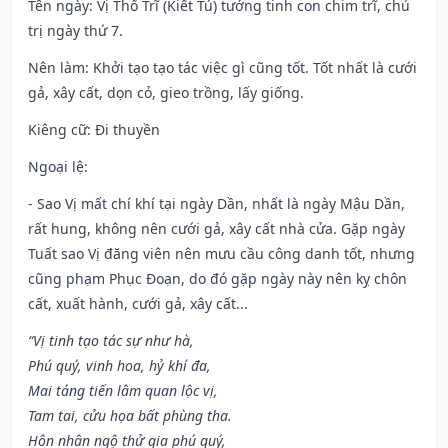
Tên ngày
: Vị Thổ Trĩ (Kiết Tú) tướng tinh con chim trĩ, chủ
trị ngày thứ 7.
Nên làm
: Khởi tạo tạo tác việc gì cũng tốt. Tốt nhất là cưới
gả, xây cất, dọn cỏ, gieo trồng, lấy giống.
Kiêng cữ
: Đi thuyền
Ngoại lệ
:
- Sao Vị mất chí khí tại ngày Dần, nhất là ngày Mậu Dần,
rất hung, không nên cưới gả, xây cất nhà cửa. Gặp ngày
Tuất sao Vị đăng viên nên mưu cầu công danh tốt, nhưng
cũng phạm Phục Đoạn, do đó gặp ngày này nên kỵ chôn
cất, xuất hành, cưới gả, xây cất...
“Vị tinh tạo tác sự như hà,
Phú quý, vinh hoa, hỷ khí đa,
Mai táng tiến lâm quan lộc vị,
Tam tai, cửu họa bất phùng tha.
Hôn nhân ngộ thử gia phú quý,