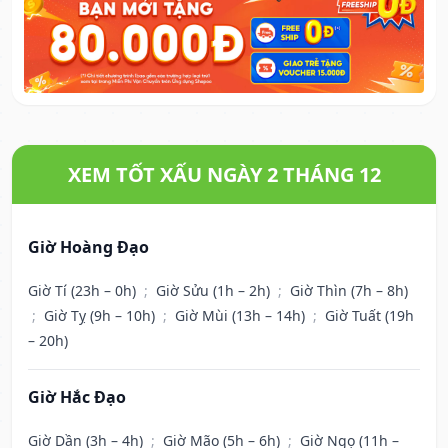
XEM TỐT XẤU NGÀY 2 THÁNG 12
Giờ Hoàng Đạo
Giờ Tí (23h – 0h)
;
Giờ Sửu (1h – 2h)
;
Giờ Thìn (7h – 8h)
;
Giờ Tỵ (9h – 10h)
;
Giờ Mùi (13h – 14h)
;
Giờ Tuất (19h
– 20h)
Giờ Hắc Đạo
Giờ Dần (3h – 4h)
;
Giờ Mão (5h – 6h)
;
Giờ Ngọ (11h –