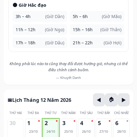
🌑 Giờ Hắc đạo
3h – 4h
(Giờ Dần)
5h – 6h
(Giờ Mão)
11h – 12h
(Giờ Ngọ)
15h – 16h
(Giờ Thân)
17h – 18h
(Giờ Dậu)
21h – 22h
(Giờ Hợi)
Không phải lúc nào ta cũng thay đổi được hướng gió, nhưng có thể
điều chỉnh cánh buồm.
— Khuyết Danh
Lịch Tháng 12 Năm 2026
THỨ HAI
THỨ BA
THỨ TƯ
THỨ NĂM
THỨ SÁU
THỨ BẢY
CHỦ NHẬT
30
1
2
3
4
5
6
23/10
24/10
25/10
26/10
27/10
28/10