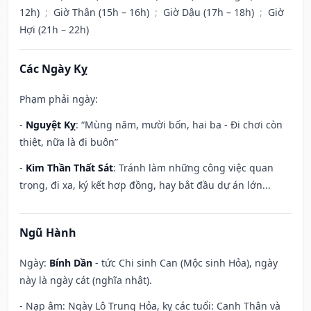
12h)
;
Giờ Thân (15h – 16h)
;
Giờ Dậu (17h – 18h)
;
Giờ
Hợi (21h – 22h)
Các Ngày Kỵ
Phạm phải ngày:
-
Nguyệt Kỵ
: “Mùng năm, mười bốn, hai ba - Đi chơi còn
thiệt, nữa là đi buôn”
-
Kim Thần Thất Sát
: Tránh làm những công việc quan
trọng, đi xa, ký kết hợp đồng, hay bắt đầu dự án lớn...
Ngũ Hành
Ngày:
Bính Dần
- tức Chi sinh Can (Mộc sinh Hỏa), ngày
này là ngày cát (nghĩa nhật).
- Nạp âm: Ngày Lô Trung Hỏa, kỵ các tuổi: Canh Thân và