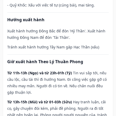
- Quỷ Khốc: Xấu với việc tế tự (cúng bái), mai táng.
Hướng xuất hành
Xuất hành hướng Đông Bắc để đón 'Hỷ Thần'. Xuất hành
hướng Đông Nam để đón 'Tài Thần'.
Tránh xuất hành hướng Tây Nam gặp Hạc Thần (xấu)
Giờ xuất hành Theo Lý Thuần Phong
Từ 11h-13h (Ngọ) và từ 23h-01h (Tý)
Tin vui sắp tới, nếu
cầu lộc, cầu tài thì đi hướng Nam. Đi công việc gặp gỡ có
nhiều may mắn. Người đi có tin về. Nếu chăn nuôi đều
gặp thuận lợi.
Từ 13h-15h (Mùi) và từ 01-03h (Sửu)
Hay tranh luận, cãi
cọ, gây chuyện đói kém, phải đề phòng. Người ra đi tốt
nhất nên hoãn lại. Phòng người người nguyền rủa, tránh