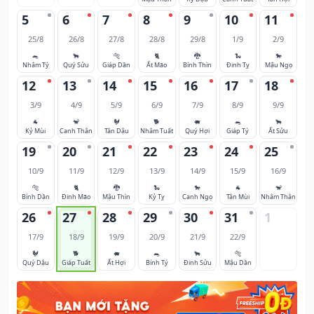
5
6
7
8
9
10
11
25/8
26/8
27/8
28/8
29/8
1/9
2/9
🐀
🐂
🐅
🐈
🐉
🐍
🐎
Nhâm Tý
Quý Sửu
Giáp Dần
Ất Mão
Bính Thìn
Đinh Tỵ
Mậu Ngọ
12
13
14
15
16
17
18
3/9
4/9
5/9
6/9
7/9
8/9
9/9
🐐
🐒
🐓
🐕
🐖
🐀
🐂
Kỷ Mùi
Canh Thân
Tân Dậu
Nhâm Tuất
Quý Hợi
Giáp Tý
Ất Sửu
19
20
21
22
23
24
25
10/9
11/9
12/9
13/9
14/9
15/9
16/9
🐅
🐈
🐉
🐍
🐎
🐐
🐒
Bính Dần
Đinh Mão
Mậu Thìn
Kỷ Tỵ
Canh Ngọ
Tân Mùi
Nhâm Thân
26
27
28
29
30
31
1
17/9
18/9
19/9
20/9
21/9
22/9
🐓
🐕
🐖
🐀
🐂
🐅
Quý Dậu
Giáp Tuất
Ất Hợi
Bính Tý
Đinh Sửu
Mậu Dần