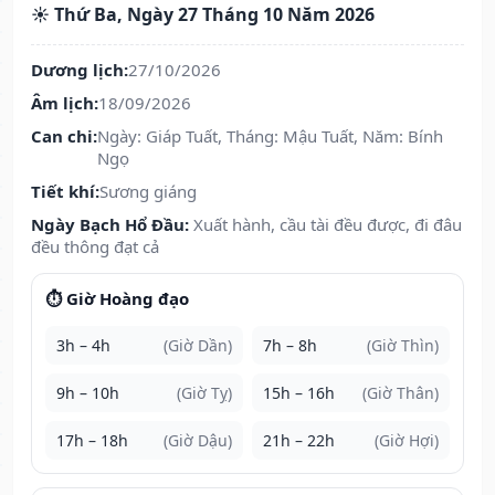
☀️ Thứ Ba, Ngày 27 Tháng 10 Năm 2026
Dương lịch:
27/10/2026
Âm lịch:
18/09/2026
Can chi:
Ngày: Giáp Tuất, Tháng: Mậu Tuất, Năm: Bính
Ngọ
Tiết khí:
Sương giáng
Ngày Bạch Hổ Đầu:
Xuất hành, cầu tài đều được, đi đâu
đều thông đạt cả
⏱️ Giờ Hoàng đạo
3h – 4h
(Giờ Dần)
7h – 8h
(Giờ Thìn)
9h – 10h
(Giờ Tỵ)
15h – 16h
(Giờ Thân)
17h – 18h
(Giờ Dậu)
21h – 22h
(Giờ Hợi)