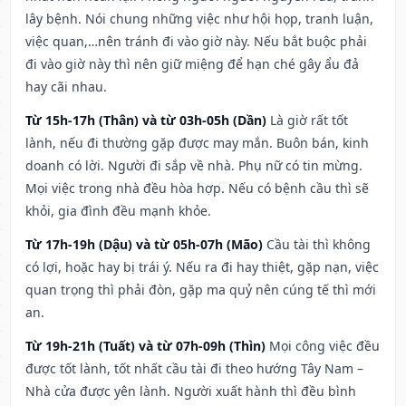
lây bệnh. Nói chung những việc như hội họp, tranh luận,
việc quan,…nên tránh đi vào giờ này. Nếu bắt buộc phải
đi vào giờ này thì nên giữ miệng để hạn ché gây ẩu đả
hay cãi nhau.
Từ 15h-17h (Thân) và từ 03h-05h (Dần)
Là giờ rất tốt
lành, nếu đi thường gặp được may mắn. Buôn bán, kinh
doanh có lời. Người đi sắp về nhà. Phụ nữ có tin mừng.
Mọi việc trong nhà đều hòa hợp. Nếu có bệnh cầu thì sẽ
khỏi, gia đình đều mạnh khỏe.
Từ 17h-19h (Dậu) và từ 05h-07h (Mão)
Cầu tài thì không
có lợi, hoặc hay bị trái ý. Nếu ra đi hay thiệt, gặp nạn, việc
quan trọng thì phải đòn, gặp ma quỷ nên cúng tế thì mới
an.
Từ 19h-21h (Tuất) và từ 07h-09h (Thìn)
Mọi công việc đều
được tốt lành, tốt nhất cầu tài đi theo hướng Tây Nam –
Nhà cửa được yên lành. Người xuất hành thì đều bình