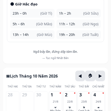
🌑 Giờ Hắc đạo
23h – 0h
(Giờ Tí)
1h – 2h
(Giờ Sửu)
5h – 6h
(Giờ Mão)
11h – 12h
(Giờ Ngọ)
13h – 14h
(Giờ Mùi)
19h – 20h
(Giờ Tuất)
Ngã bảy lần, đứng dậy tám lần.
— Tục ngữ Nhật Bản
Lịch Tháng 10 Năm 2026
THỨ HAI
THỨ BA
THỨ TƯ
THỨ NĂM
THỨ SÁU
THỨ BẢY
CHỦ NHẬT
28
29
30
1
2
3
4
21/8
22/8
23/8
24/8
🐒
🐓
🐕
🐖
Mậu Thân
Kỷ Dậu
Canh Tuất
Tân Hợi