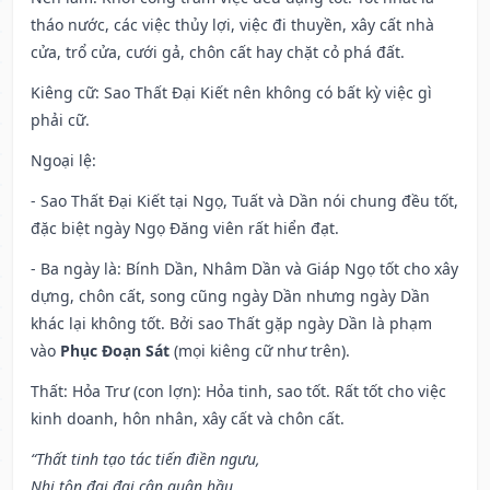
tháo nước, các việc thủy lợi, việc đi thuyền, xây cất nhà
cửa, trổ cửa, cưới gả, chôn cất hay chặt cỏ phá đất.
Kiêng cữ
: Sao Thất Đại Kiết nên không có bất kỳ việc gì
phải cữ.
Ngoại lệ
:
- Sao Thất Đại Kiết tại Ngọ, Tuất và Dần nói chung đều tốt,
đặc biệt ngày Ngọ Đăng viên rất hiển đạt.
- Ba ngày là: Bính Dần, Nhâm Dần và Giáp Ngọ tốt cho xây
dựng, chôn cất, song cũng ngày Dần nhưng ngày Dần
khác lại không tốt. Bởi sao Thất gặp ngày Dần là phạm
vào
Phục Đoạn Sát
(mọi kiêng cữ như trên).
Thất: Hỏa Trư (con lợn): Hỏa tinh, sao tốt. Rất tốt cho việc
kinh doanh, hôn nhân, xây cất và chôn cất.
“Thất tinh tạo tác tiến điền ngưu,
Nhi tôn đại đại cận quân hầu,