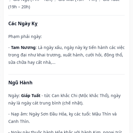
(19h – 20h)
Các Ngày Kỵ
Phạm phải ngày:
-
Tam Nương
: Là ngày xấu, ngày này kỵ tiến hành các việc
trọng đại như khai trương, xuất hành, cưới hỏi, động thổ,
sửa chữa hay cất nhà,...
Ngũ Hành
Ngày:
Giáp Tuất
- tức Can khắc Chi (Mộc khắc Thổ), ngày
này là ngày cát trung bình (chế nhật).
- Nạp âm: Ngày Sơn Đầu Hỏa, kỵ các tuổi: Mậu Thìn và
Canh Thìn.
- Ngày này thuộc hành Hỏa khắc với hành Kim, ngoại trừ