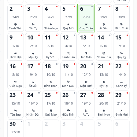
2
3
4
5
6
7
8
24/9
25/9
26/9
27/9
28/9
29/9
30/9
🐉
🐍
🐎
🐐
🐒
🐓
🐕
Canh Thìn
Tân Tỵ
Nhâm Ngọ
Quý Mùi
Giáp Thân
Ất Dậu
Bính Tuất
9
10
11
12
13
14
15
1/10
2/10
3/10
4/10
5/10
6/10
7/10
🐖
🐀
🐂
🐅
🐈
🐉
🐍
Đinh Hợi
Mậu Tý
Kỷ Sửu
Canh Dần
Tân Mão
Nhâm Thìn
Quý Tỵ
16
17
18
19
20
21
22
8/10
9/10
10/10
11/10
12/10
13/10
14/10
🐎
🐐
🐒
🐓
🐕
🐖
🐀
Giáp Ngọ
Ất Mùi
Bính Thân
Đinh Dậu
Mậu Tuất
Kỷ Hợi
Canh Tý
23
24
25
26
27
28
29
15/10
16/10
17/10
18/10
19/10
20/10
21/10
🐂
🐅
🐈
🐉
🐍
🐎
🐐
Tân Sửu
Nhâm Dần
Quý Mão
Giáp Thìn
Ất Tỵ
Bính Ngọ
Đinh Mùi
30
1
2
3
4
5
6
22/10