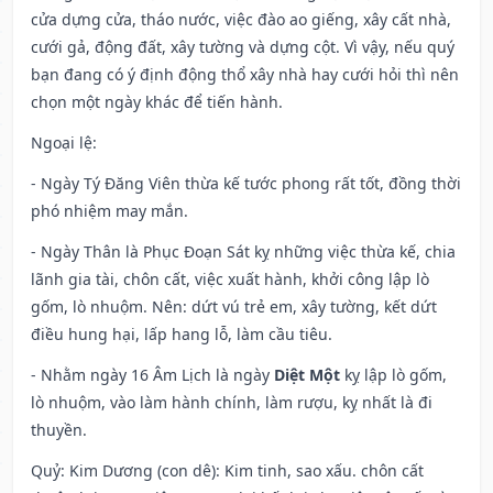
cửa dựng cửa, tháo nước, việc đào ao giếng, xây cất nhà,
cưới gả, động đất, xây tường và dựng cột. Vì vậy, nếu quý
bạn đang có ý định động thổ xây nhà hay cưới hỏi thì nên
chọn một ngày khác để tiến hành.
Ngoại lệ
:
- Ngày Tý Đăng Viên thừa kế tước phong rất tốt, đồng thời
phó nhiệm may mắn.
- Ngày Thân là Phục Đoạn Sát kỵ những việc thừa kế, chia
lãnh gia tài, chôn cất, việc xuất hành, khởi công lập lò
gốm, lò nhuộm. Nên: dứt vú trẻ em, xây tường, kết dứt
điều hung hại, lấp hang lỗ, làm cầu tiêu.
- Nhằm ngày 16 Âm Lịch là ngày
Diệt Một
kỵ lập lò gốm,
lò nhuộm, vào làm hành chính, làm rượu, kỵ nhất là đi
thuyền.
Quỷ: Kim Dương (con dê): Kim tinh, sao xấu. chôn cất