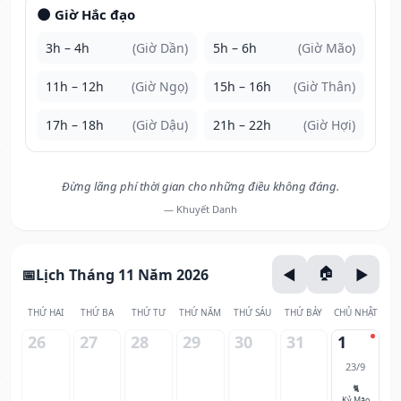
🌑 Giờ Hắc đạo
3h – 4h
(Giờ Dần)
5h – 6h
(Giờ Mão)
11h – 12h
(Giờ Ngọ)
15h – 16h
(Giờ Thân)
17h – 18h
(Giờ Dậu)
21h – 22h
(Giờ Hợi)
Đừng lãng phí thời gian cho những điều không đáng.
— Khuyết Danh
Lịch Tháng 11 Năm 2026
THỨ HAI
THỨ BA
THỨ TƯ
THỨ NĂM
THỨ SÁU
THỨ BẢY
CHỦ NHẬT
26
27
28
29
30
31
1
23/9
🐈
Kỷ Mão