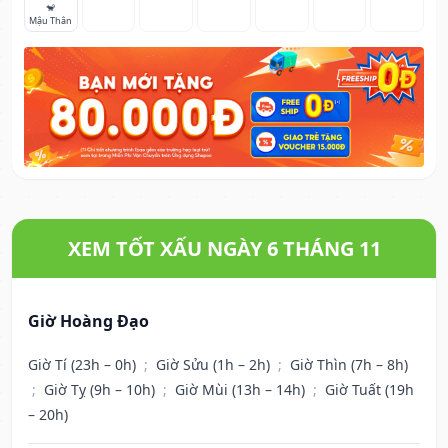
🐒
Mậu Thân
XEM TỐT XẤU NGÀY 6 THÁNG 11
Giờ Hoàng Đạo
Giờ Tí (23h – 0h)
;
Giờ Sửu (1h – 2h)
;
Giờ Thìn (7h – 8h)
;
Giờ Tỵ (9h – 10h)
;
Giờ Mùi (13h – 14h)
;
Giờ Tuất (19h
– 20h)