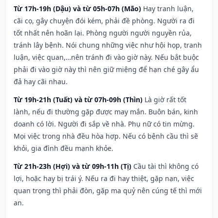
Từ 17h-19h (Dậu) và từ 05h-07h (Mão)
Hay tranh luận,
cãi cọ, gây chuyện đói kém, phải đề phòng. Người ra đi
tốt nhất nên hoãn lại. Phòng người người nguyền rủa,
tránh lây bệnh. Nói chung những việc như hội họp, tranh
luận, việc quan,…nên tránh đi vào giờ này. Nếu bắt buộc
phải đi vào giờ này thì nên giữ miệng để hạn ché gây ẩu
đả hay cãi nhau.
Từ 19h-21h (Tuất) và từ 07h-09h (Thìn)
Là giờ rất tốt
lành, nếu đi thường gặp được may mắn. Buôn bán, kinh
doanh có lời. Người đi sắp về nhà. Phụ nữ có tin mừng.
Mọi việc trong nhà đều hòa hợp. Nếu có bệnh cầu thì sẽ
khỏi, gia đình đều mạnh khỏe.
Từ 21h-23h (Hợi) và từ 09h-11h (Tị)
Cầu tài thì không có
lợi, hoặc hay bị trái ý. Nếu ra đi hay thiệt, gặp nạn, việc
quan trọng thì phải đòn, gặp ma quỷ nên cúng tế thì mới
an.