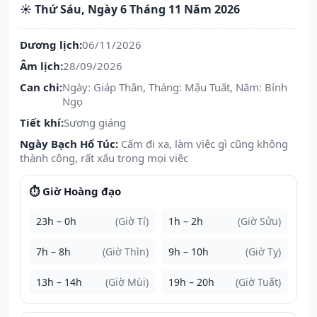
☀️ Thứ Sáu, Ngày 6 Tháng 11 Năm 2026
Dương lịch:
06/11/2026
Âm lịch:
28/09/2026
Can chi:
Ngày: Giáp Thân, Tháng: Mậu Tuất, Năm: Bính
Ngọ
Tiết khí:
Sương giáng
Ngày Bạch Hổ Túc:
Cấm đi xa, làm việc gì cũng không
thành công, rất xấu trong mọi việc
⏱️ Giờ Hoàng đạo
23h – 0h
(Giờ Tí)
1h – 2h
(Giờ Sửu)
7h – 8h
(Giờ Thìn)
9h – 10h
(Giờ Tỵ)
13h – 14h
(Giờ Mùi)
19h – 20h
(Giờ Tuất)