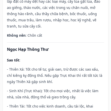
lắp đặt cỗ máy dệt hay các loại máy, cấy lúa gặt lúa, đào
ao giếng, tháo nước, các việc trong vụ chăn nuôi, mở
thông hào rãnh, cầu thầy chữa bệnh, bốc thuốc, uống
thuốc, mua trâu, làm rượu, nhập học, học kỹ nghệ, vẽ
tranh, tu sửa cây cối.
Không nên
: Chôn cất
Ngọc Hạp Thông Thư
Sao tốt
:
- Thiên Xá: Tốt cho tế tự, giải oan, trừ được các sao xấu,
chỉ kiêng kỵ động thổ. Nếu gặp Trực Khai thì rất tốt tức là
ngày Thiên Xá gặp sinh khí.
- Sinh Khí (Trực Khai): Tốt cho mọi việc, nhất là việc làm
nhà, sửa nhà, động thổ và gieo trồng cây.
- Thiên Tài: Tốt cho việc kinh doanh, cầu tài lộc, khai