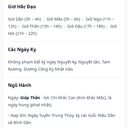
Giờ Hắc Đạo
Giờ Dần (3h – 4h)
;
Giờ Mão (5h – 6h)
;
Giờ Ngọ (11h –
12h)
;
Giờ Thân (15h – 16h)
;
Giờ Dậu (17h – 18h)
;
Giờ
Hợi (21h – 22h)
Các Ngày Kỵ
Không phạm bất kỳ ngày Nguyệt kỵ, Nguyệt tận, Tam
Nương, Dương Công Kỵ Nhật nào.
Ngũ Hành
Ngày:
Giáp Thân
- tức Chi khắc Can (Kim khắc Mộc), là
ngày hung (phạt nhật).
- Nạp âm: Ngày Tuyền Trung Thủy, kỵ các tuổi: Mậu Dần
và Bính Dần.