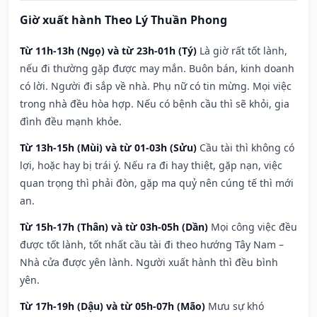
Giờ xuất hành Theo Lý Thuần Phong
Từ 11h-13h (Ngọ) và từ 23h-01h (Tý)
Là giờ rất tốt lành,
nếu đi thường gặp được may mắn. Buôn bán, kinh doanh
có lời. Người đi sắp về nhà. Phụ nữ có tin mừng. Mọi việc
trong nhà đều hòa hợp. Nếu có bệnh cầu thì sẽ khỏi, gia
đình đều mạnh khỏe.
Từ 13h-15h (Mùi) và từ 01-03h (Sửu)
Cầu tài thì không có
lợi, hoặc hay bị trái ý. Nếu ra đi hay thiệt, gặp nạn, việc
quan trọng thì phải đòn, gặp ma quỷ nên cúng tế thì mới
an.
Từ 15h-17h (Thân) và từ 03h-05h (Dần)
Mọi công việc đều
được tốt lành, tốt nhất cầu tài đi theo hướng Tây Nam –
Nhà cửa được yên lành. Người xuất hành thì đều bình
yên.
Từ 17h-19h (Dậu) và từ 05h-07h (Mão)
Mưu sự khó