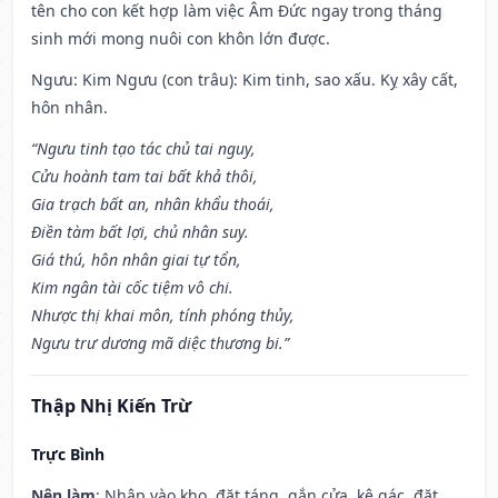
tên cho con kết hợp làm việc Âm Đức ngay trong tháng
sinh mới mong nuôi con khôn lớn được.
Ngưu: Kim Ngưu (con trâu): Kim tinh, sao xấu. Kỵ xây cất,
hôn nhân.
“Ngưu tinh tạo tác chủ tai nguy,
Cửu hoành tam tai bất khả thôi,
Gia trạch bất an, nhân khẩu thoái,
Điền tàm bất lợi, chủ nhân suy.
Giá thú, hôn nhân giai tự tổn,
Kim ngân tài cốc tiệm vô chi.
Nhược thị khai môn, tính phóng thủy,
Ngưu trư dương mã diệc thương bi.”
Thập Nhị Kiến Trừ
Trực Bình
Nên làm
: Nhập vào kho, đặt táng, gắn cửa, kê gác, đặt