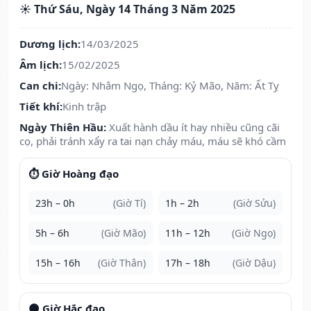
☀️ Thứ Sáu, Ngày 14 Tháng 3 Năm 2025
Dương lịch:
14/03/2025
Âm lịch:
15/02/2025
Can chi:
Ngày: Nhâm Ngọ, Tháng: Kỷ Mão, Năm: Ất Tỵ
Tiết khí:
Kinh trập
Ngày Thiên Hầu:
Xuất hành dầu ít hay nhiều cũng cãi
cọ, phải tránh xẩy ra tai nạn chảy máu, máu sẽ khó cầm
⏱️ Giờ Hoàng đạo
23h – 0h
(Giờ Tí)
1h – 2h
(Giờ Sửu)
5h – 6h
(Giờ Mão)
11h – 12h
(Giờ Ngọ)
15h – 16h
(Giờ Thân)
17h – 18h
(Giờ Dậu)
🌑 Giờ Hắc đạo