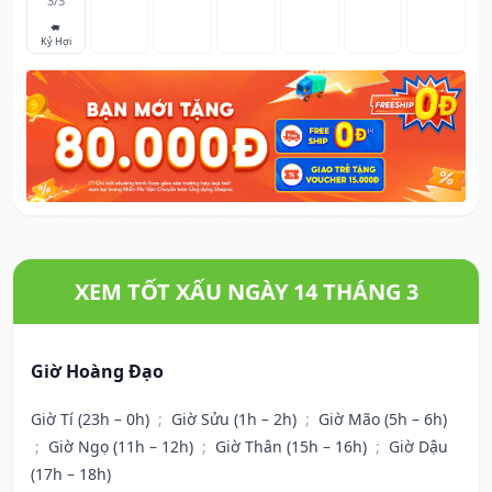
3/3
🐖
Kỷ Hợi
XEM TỐT XẤU NGÀY 14 THÁNG 3
Giờ Hoàng Đạo
Giờ Tí (23h – 0h)
;
Giờ Sửu (1h – 2h)
;
Giờ Mão (5h – 6h)
;
Giờ Ngọ (11h – 12h)
;
Giờ Thân (15h – 16h)
;
Giờ Dậu
(17h – 18h)