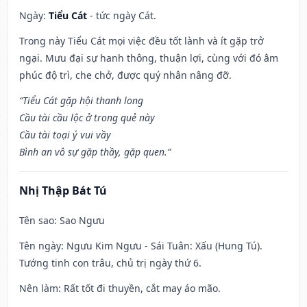
Ngày:
Tiểu Cát
- tức ngày Cát.
Trong này Tiểu Cát mọi việc đều tốt lành và ít gặp trở
ngại. Mưu đại sự hanh thông, thuận lợi, cùng với đó âm
phúc độ trì, che chở, được quý nhân nâng đỡ.
“Tiểu Cát gặp hội thanh long
Cầu tài cầu lộc ở trong quẻ này
Cầu tài toại ý vui vầy
Bình an vô sự gặp thầy, gặp quen.”
Nhị Thập Bát Tú
Tên sao
: Sao Ngưu
Tên ngày
: Ngưu Kim Ngưu - Sái Tuân: Xấu (Hung Tú).
Tướng tinh con trâu, chủ trị ngày thứ 6.
Nên làm
: Rất tốt đi thuyền, cắt may áo mão.