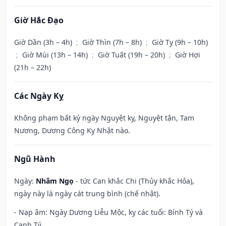
Giờ Hắc Đạo
Giờ Dần (3h – 4h)
;
Giờ Thìn (7h – 8h)
;
Giờ Tỵ (9h – 10h)
;
Giờ Mùi (13h – 14h)
;
Giờ Tuất (19h – 20h)
;
Giờ Hợi
(21h – 22h)
Các Ngày Kỵ
Không phạm bất kỳ ngày Nguyệt kỵ, Nguyệt tận, Tam
Nương, Dương Công Kỵ Nhật nào.
Ngũ Hành
Ngày:
Nhâm Ngọ
- tức Can khắc Chi (Thủy khắc Hỏa),
ngày này là ngày cát trung bình (chế nhật).
- Nạp âm: Ngày Dương Liễu Mộc, kỵ các tuổi: Bính Tý và
Canh Tý.