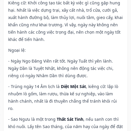
Kiêng cữ
: Khởi công tạo tác bất kỳ việc gì cũng gặp hung
hại. Nhất là việc dựng trại, xây cất nhà, trổ cửa, cưới gả,
xuất hành đường bộ, làm thủy lợi, nuôi tằm, gieo cấy, khai
khẩn cũng như khai trương. Vì vậy, ngày này không nên
tiến hành các công việc trọng đại, nên chọn một ngày tốt
khác để tiến hành.
Ngoại lệ
:
- Ngày Ngọ Đăng Viên rất tốt. Ngày Tuất thì yên lành.
Ngày Dần là Tuyệt Nhật, không nên động tác việc chi,
riêng có ngày Nhâm Dần thì dùng được.
- Trúng ngày 14 Âm lịch là
Diệt Một Sát
, kiêng cữ: lập lò
nhuộm lò gốm, làm rượu, thừa kế sự nghiệp, vào làm
hành chánh, nhất là đi thuyền chẳng thể tránh khỏi rủi
ro.
- Sao Ngưu là một trong
Thất Sát Tinh
, nếu sanh con thì
khó nuôi. Lấy tên Sao tháng, của năm hay của ngày để đặt