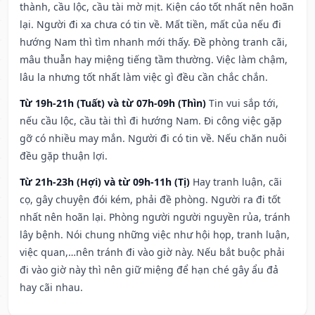
thành, cầu lộc, cầu tài mờ mịt. Kiện cáo tốt nhất nên hoãn
lại. Người đi xa chưa có tin về. Mất tiền, mất của nếu đi
hướng Nam thì tìm nhanh mới thấy. Đề phòng tranh cãi,
mâu thuẫn hay miệng tiếng tầm thường. Việc làm chậm,
lâu la nhưng tốt nhất làm việc gì đều cần chắc chắn.
Từ 19h-21h (Tuất) và từ 07h-09h (Thìn)
Tin vui sắp tới,
nếu cầu lộc, cầu tài thì đi hướng Nam. Đi công việc gặp
gỡ có nhiều may mắn. Người đi có tin về. Nếu chăn nuôi
đều gặp thuận lợi.
Từ 21h-23h (Hợi) và từ 09h-11h (Tị)
Hay tranh luận, cãi
cọ, gây chuyện đói kém, phải đề phòng. Người ra đi tốt
nhất nên hoãn lại. Phòng người người nguyền rủa, tránh
lây bệnh. Nói chung những việc như hội họp, tranh luận,
việc quan,…nên tránh đi vào giờ này. Nếu bắt buộc phải
đi vào giờ này thì nên giữ miệng để hạn ché gây ẩu đả
hay cãi nhau.