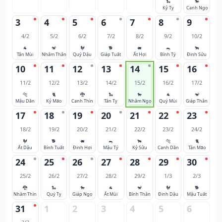
🐍
🐎
Kỷ Tỵ
Canh Ngọ
3
4
5
6
7
8
9
4/2
5/2
6/2
7/2
8/2
9/2
10/2
🐐
🐒
🐓
🐕
🐖
🐀
🐂
Tân Mùi
Nhâm Thân
Quý Dậu
Giáp Tuất
Ất Hợi
Bính Tý
Đinh Sửu
10
11
12
13
14
15
16
11/2
12/2
13/2
14/2
15/2
16/2
17/2
🐅
🐈
🐉
🐍
🐎
🐐
🐒
Mậu Dần
Kỷ Mão
Canh Thìn
Tân Tỵ
Nhâm Ngọ
Quý Mùi
Giáp Thân
17
18
19
20
21
22
23
18/2
19/2
20/2
21/2
22/2
23/2
24/2
🐓
🐕
🐖
🐀
🐂
🐅
🐈
Ất Dậu
Bính Tuất
Đinh Hợi
Mậu Tý
Kỷ Sửu
Canh Dần
Tân Mão
24
25
26
27
28
29
30
25/2
26/2
27/2
28/2
29/2
1/3
2/3
🐉
🐍
🐎
🐐
🐒
🐓
🐕
Nhâm Thìn
Quý Tỵ
Giáp Ngọ
Ất Mùi
Bính Thân
Đinh Dậu
Mậu Tuất
31
1
2
3
4
5
6