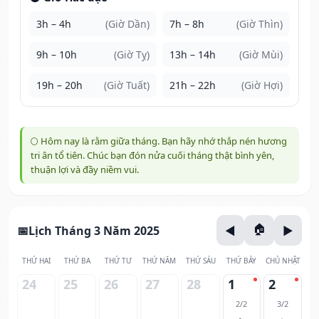
3h – 4h
(Giờ Dần)
7h – 8h
(Giờ Thìn)
9h – 10h
(Giờ Tỵ)
13h – 14h
(Giờ Mùi)
19h – 20h
(Giờ Tuất)
21h – 22h
(Giờ Hợi)
🌕 Hôm nay là rằm giữa tháng. Bạn hãy nhớ thắp nén hương
tri ân tổ tiên. Chúc bạn đón nửa cuối tháng thật bình yên,
thuận lợi và đầy niềm vui.
Lịch Tháng 3 Năm 2025
THỨ HAI
THỨ BA
THỨ TƯ
THỨ NĂM
THỨ SÁU
THỨ BẢY
CHỦ NHẬT
24
25
26
27
28
1
2
2/2
3/2