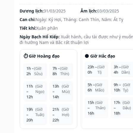
Dương lịch:
31/03/2025
Âm lịch:
03/03/2025
Can chi:
Ngày: Kỷ Hợi, Tháng: Canh Thìn, Năm: Ất Tỵ
Tiết khí:
Xuân phân
Ngày Bạch Hổ Kiếp:
Xuất hành, cầu tài được như ý muốn
đi hướng Nam và Bắc rất thuận lợi
⏱️ Giờ Hoàng đạo
🌑 Giờ Hắc đạo
23h –
(Giờ
3h –
(Giờ
1h –
(Giờ
7h –
(Giờ
0h
Tí)
4h
Dần)
2h
Sửu)
8h
Thìn)
5h –
(Giờ
9h –
(Giờ
11h
(Giờ
13h
(Giờ
6h
Mão)
10h
Tỵ)
–
Ngọ)
–
Mùi)
12h
14h
15h
(Giờ
17h
(Giờ
–
Thân)
–
Dậu)
19h
(Giờ
21h
(Giờ
16h
18h
–
Tuất)
–
Hợi)
20h
22h