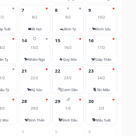
⭐
7
8
9
7/2
8/2
9/2
10/2
🐖
🐀
🐂
áp Tuất
Ất Hợi
Bính Tý
Đinh Sửu
🌕
14
15
16
4/2
15/2
16/2
17/2
🐎
🐐
🐒
ân Tỵ
Nhâm Ngọ
Quý Mùi
Giáp Thân
21
22
23
1/2
22/2
23/2
24/2
🐂
🐅
🐈
ậu Tý
Kỷ Sửu
Canh Dần
Tân Mão
🌙
28
29
30
8/2
29/2
1/3
2/3
🐒
🐓
🐕
t Mùi
Bính Thân
Đinh Dậu
Mậu Tuất
4
5
6