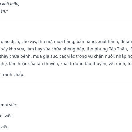
g khố mãn,
iên.”
, giao dịch, cho vay, thu nợ, mua hàng, bán hàng, xuất hành, đi tà
 xây kho vựa, làm hay sửa chữa phòng bếp, thờ phụng Táo Thần, lắp
thầy chữa bệnh, mua gia súc, các việc trong vụ chăn nuôi, nhập học
hệ, làm hoặc sửa tàu thuyền, khai trương tàu thuyền, vẽ tranh, tu 
, tranh chấp.
 mọi việc.
i việc.
việc.