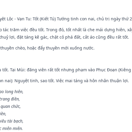
ệt Lộc - Vạn Tu: Tốt (Kiết Tú) Tướng tinh con nai, chủ trị ngày thứ 2
o tác trăm việc đều tốt. Trong đó, tốt nhất là che mái dựng hiên, x
huỷ lợi, đặt táng kê gác, chặt cỏ phá đất, cắt áo cũng đều rất tốt.
 thuyền chèo, hoặc đẩy thuyền mới xuống nước.
u tốt. Tại Mùi: đăng viên rất tốt nhưng phạm vào Phục Đoạn (Kiêng 
n nai): Nguyệt tinh, sao tốt. Việc mai táng và hôn nhân thuận lợi.
ạo long hiên,
 trang điền,
 quan chức,
iền,
iêu tài bạch,
c miên miên.