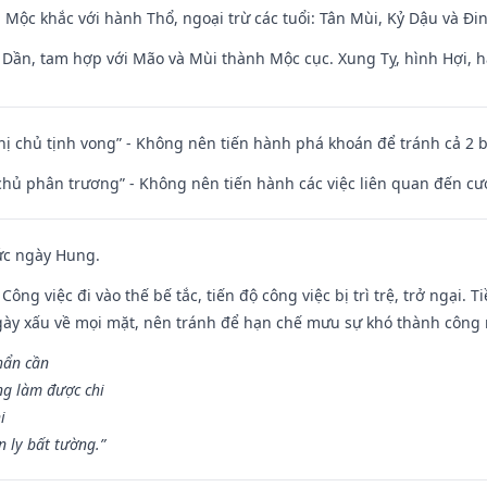
 Mộc khắc với hành Thổ, ngoại trừ các tuổi: Tân Mùi, Kỷ Dậu và Đ
i Dần, tam hợp với Mão và Mùi thành Mộc cục. Xung Tỵ, hình Hợi, h
nhị chủ tịnh vong” - Không nên tiến hành phá khoán để tránh cả 2
t chủ phân trương” - Không nên tiến hành các việc liên quan đến cướ
ức ngày Hung.
Công việc đi vào thế bế tắc, tiến độ công việc bị trì trệ, trở ngại. 
ày xấu về mọi mặt, nên tránh để hạn chế mưu sự khó thành công 
hẩn cần
ng làm được chi
i
 ly bất tường.”