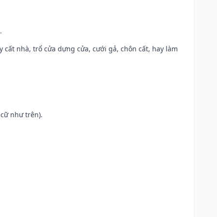
.
ây cất nhà, trổ cửa dựng cửa, cưới gả, chôn cất, hay làm
cữ như trên).