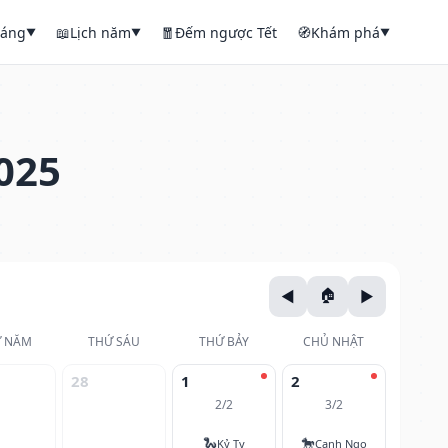
háng
📖
Lịch năm
🧧
Đếm ngược Tết
🧭
Khám phá
▼
▼
▼
025
 NĂM
THỨ SÁU
THỨ BẢY
CHỦ NHẬT
28
1
2
2/2
3/2
🐍
🐎
Kỷ Tỵ
Canh Ngọ