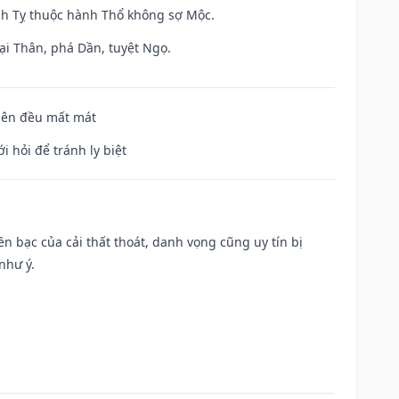
inh Tỵ thuộc hành Thổ không sợ Mộc.
ại Thân, phá Dần, tuyệt Ngọ.
 bên đều mất mát
i hỏi để tránh ly biệt
Tiền bạc của cải thất thoát, danh vọng cũng uy tín bị
như ý.