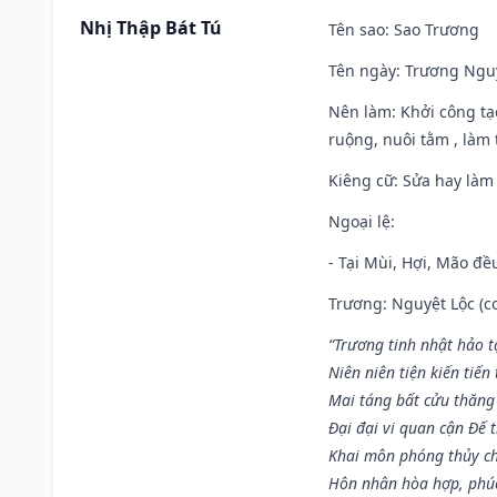
Nhị Thập Bát Tú
Tên sao
: Sao Trương
Tên ngày
: Trương Nguy
Nên làm
: Khởi công tạ
ruộng, nuôi tằm , làm t
Kiêng cữ
: Sửa hay làm
Ngoại lệ
:
- Tại Mùi, Hợi, Mão đề
Trương: Nguyệt Lộc (co
“Trương tinh nhật hảo t
Niên niên tiện kiến tiến
Mai táng bất cửu thăng
Đại đại vi quan cận Đế t
Khai môn phóng thủy ch
Hôn nhân hòa hợp, phú