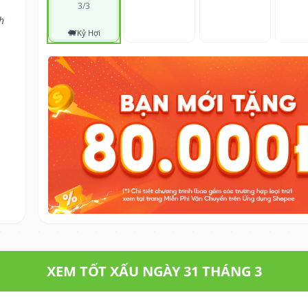
3/3
h
🐖
Kỷ Hợi
XEM TỐT XẤU NGÀY 31 THÁNG 3