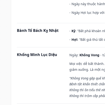
- Ngày này thuộc hành
- Ngày Hợi lục hợp vớ
Bành Tổ Bách Kỵ Nhật
-
Kỷ
: “Bất phá khoán 
-
Hợi
: “Bất giá thú tấ
Khổng Minh Lục Diệu
Ngày:
Không Vong
- t
Mọi việc dễ bất thành. 
giảm xuống. Là một ng
“Không Vong gặp quẻ k
Bệnh tật khẩn thiết chẳ
Không thì ôn tiểu thê nh
Không thì trộm cắp phân