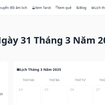
🃏
huyển đổi âm lịch
🔮
Xem Tarot
Xem quẻ
📝
Blog
📅
Lịch t
gày 31 Tháng 3 Năm 2
Lịch Tháng 3 Năm 2025
THỨ HAI
THỨ BA
THỨ TƯ
THỨ
24
25
26
27
25