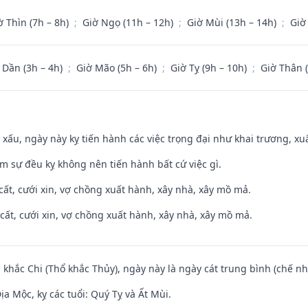
ờ Thìn (7h – 8h)
;
Giờ Ngọ (11h – 12h)
;
Giờ Mùi (13h – 14h)
;
Giờ
 Dần (3h – 4h)
;
Giờ Mão (5h – 6h)
;
Giờ Tỵ (9h – 10h)
;
Giờ Thân 
y xấu, ngày này kỵ tiến hành các việc trọng đại như khai trương, xuấ
ăm sự đều kỵ không nên tiến hành bất cứ việc gì.
 cất, cưới xin, vợ chồng xuất hành, xây nhà, xây mồ mả.
 cất, cưới xin, vợ chồng xuất hành, xây nhà, xây mồ mả.
 khắc Chi (Thổ khắc Thủy), ngày này là ngày cát trung bình (chế nh
a Mộc, kỵ các tuổi: Quý Tỵ và Ất Mùi.