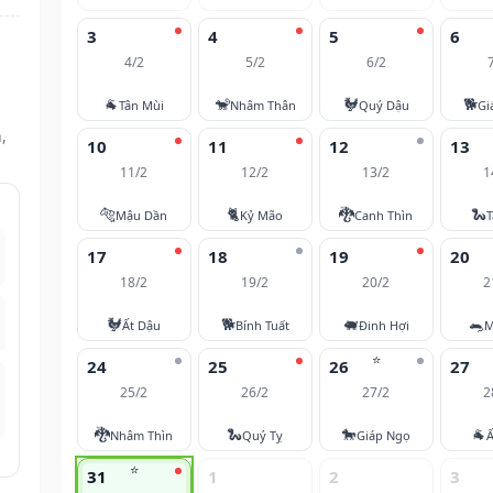
3
4
5
6
4/2
5/2
6/2
🐐
🐒
🐓
🐕
Tân Mùi
Nhâm Thân
Quý Dậu
Gi
,
10
11
12
13
11/2
12/2
13/2
1
🐅
🐈
🐉
🐍
Mậu Dần
Kỷ Mão
Canh Thìn
T
17
18
19
20
18/2
19/2
20/2
2
🐓
🐕
🐖
🐀
Ất Dậu
Bính Tuất
Đinh Hợi
M
⭐
24
25
26
27
25/2
26/2
27/2
2
🐉
🐍
🐎
🐐
Nhâm Thìn
Quý Tỵ
Giáp Ngọ
Ấ
⭐
31
1
2
3