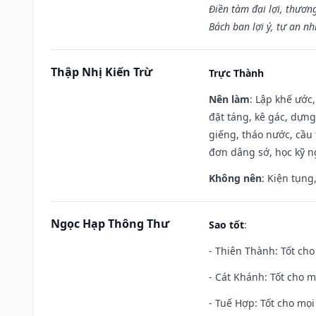
Điền tàm đại lợi, thươn
Bách ban lợi ý, tự an nh
Thập Nhị Kiến Trừ
Trực Thành
Nên làm
: Lập khế ước
đặt táng, kê gác, dựng
giếng, tháo nước, cầu 
đơn dâng sớ, học kỹ ng
Không nên
: Kiện tụng
Ngọc Hạp Thông Thư
Sao tốt
:
- Thiên Thành: Tốt cho
- Cát Khánh: Tốt cho mọ
- Tuế Hợp: Tốt cho mọi 