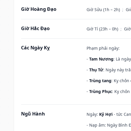
Giờ Hoàng Đạo
Giờ Sửu (1h – 2h)
;
Gi
Giờ Hắc Đạo
Giờ Tí (23h – 0h)
;
Giờ
Các Ngày Kỵ
Phạm phải ngày:
-
Tam Nương
: Là ngà
-
Thụ Tử
: Ngày này tr
-
Trùng tang
: Kỵ chôn
-
Trùng Phục
: Kỵ chôn
Ngũ Hành
Ngày:
Kỷ Hợi
- tức Can
- Nạp âm: Ngày Bình Đị