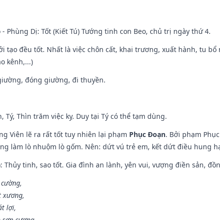
 - Phùng Dị: Tốt (Kiết Tú) Tướng tinh con Beo, chủ trị ngày thứ 4.
ởi tạo đều tốt. Nhất là việc chôn cất, khai trương, xuất hành, tu bổ
 kênh,...)
t giường, đóng giường, đi thuyền.
, Tý, Thìn trăm việc kỵ. Duy tại Tý có thể tạm dùng.
g Viên lẽ ra rất tốt tuy nhiên lại phạm
Phục Đoạn
. Bởi phạm Phục 
ông làm lò nhuộm lò gốm. Nên: dứt vú trẻ em, kết dứt điều hung hại
: Thủy tinh, sao tốt. Gia đình an lành, yên vui, vượng điền sản, đồ
o cường,
t xương,
t lợi,
 sơn cương.