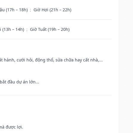
ậu (17h – 18h)
;
Giờ Hợi (21h – 22h)
i (13h – 14h)
;
Giờ Tuất (19h – 20h)
t hành, cưới hỏi, động thổ, sửa chữa hay cất nhà,...
bắt đầu dự án lớn...
mà được lợi.