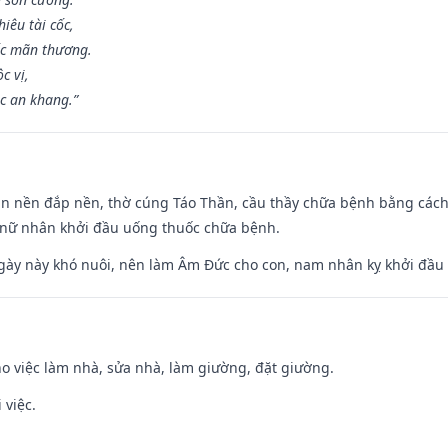
iêu tài cốc,
ốc mãn thương.
c vị,
c an khang.”
an nền đắp nền, thờ cúng Táo Thần, cầu thầy chữa bệnh bằng cách
 nữ nhân khởi đầu uống thuốc chữa bệnh.
gày này khó nuôi, nên làm Âm Đức cho con, nam nhân kỵ khởi đầu
ho việc làm nhà, sửa nhà, làm giường, đặt giường.
 việc.