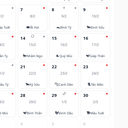
⭐
7
8
9
7/2
8/2
9/2
10/2
🐖
🐀
🐂
áp Tuất
Ất Hợi
Bính Tý
Đinh Sửu
🌕
14
15
16
4/2
15/2
16/2
17/2
🐎
🐐
🐒
ân Tỵ
Nhâm Ngọ
Quý Mùi
Giáp Thân
21
22
23
1/2
22/2
23/2
24/2
🐂
🐅
🐈
ậu Tý
Kỷ Sửu
Canh Dần
Tân Mão
🌙
28
29
30
8/2
29/2
1/3
2/3
🐒
🐓
🐕
t Mùi
Bính Thân
Đinh Dậu
Mậu Tuất
4
5
6