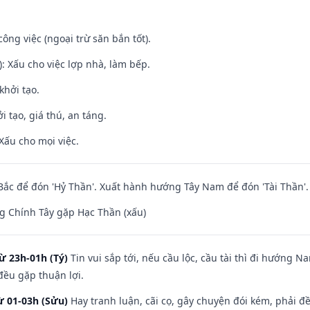
ông việc (ngoại trừ săn bắn tốt).
: Xấu cho việc lợp nhà, làm bếp.
khởi tạo.
i tạo, giá thú, an táng.
Xấu cho mọi việc.
ắc để đón 'Hỷ Thần'. Xuất hành hướng Tây Nam để đón 'Tài Thần'.
g Chính Tây gặp Hạc Thần (xấu)
ừ 23h-01h (Tý)
Tin vui sắp tới, nếu cầu lộc, cầu tài thì đi hướng 
đều gặp thuận lợi.
ừ 01-03h (Sửu)
Hay tranh luận, cãi cọ, gây chuyện đói kém, phải đ