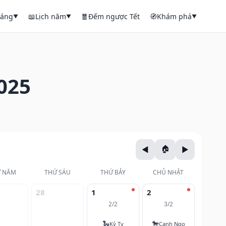
háng
📖
Lịch năm
🧧
Đếm ngược Tết
🧭
Khám phá
▼
▼
▼
025
 NĂM
THỨ SÁU
THỨ BẢY
CHỦ NHẬT
28
1
2
2/2
3/2
🐍
🐎
Kỷ Tỵ
Canh Ngọ