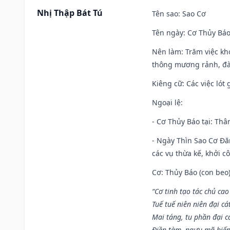
Nhị Thập Bát Tú
Tên sao
: Sao Cơ
Tên ngày
: Cơ Thủy Báo
Nên làm
: Trăm việc kh
thông mương rảnh, đào
Kiêng cữ
: Các việc ló
Ngoại lệ
:
- Cơ Thủy Báo tại: Thân
- Ngày Thìn Sao Cơ Đăn
các vụ thừa kế, khởi c
Cơ: Thủy Báo (con beo)
“Cơ tinh tạo tác chủ ca
Tuế tuế niên niên đại cá
Mai táng, tu phần đại cá
Điền tàm, ngưu mã biến