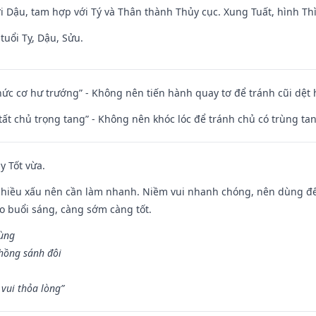
i Dậu, tam hợp với Tý và Thân thành Thủy cục. Xung Tuất, hình Thì
tuổi Tỵ, Dậu, Sửu.
 chức cơ hư trướng” - Không nên tiến hành quay tơ để tránh cũi dệt
 tất chủ trọng tang” - Không nên khóc lóc để tránh chủ có trùng ta
y Tốt vừa.
chiều xấu nên cần làm nhanh. Niềm vui nhanh chóng, nên dùng để 
ào buổi sáng, càng sớm càng tốt.
hùng
hồng sánh đôi
vui thỏa lòng”