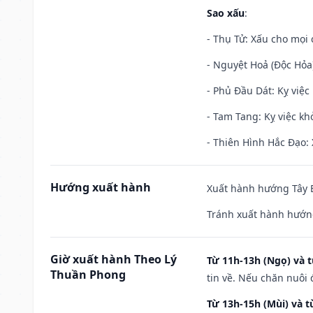
Sao xấu
:
- Thụ Tử: Xấu cho mọi c
- Nguyệt Hoả (Độc Hỏa)
- Phủ Đầu Dát: Kỵ việc 
- Tam Tang: Kỵ việc khở
- Thiên Hình Hắc Đạo: 
Hướng xuất hành
Xuất hành hướng Tây B
Tránh xuất hành hướn
Giờ xuất hành Theo Lý
Từ 11h-13h (Ngọ) và t
Thuần Phong
tin về. Nếu chăn nuôi 
Từ 13h-15h (Mùi) và t