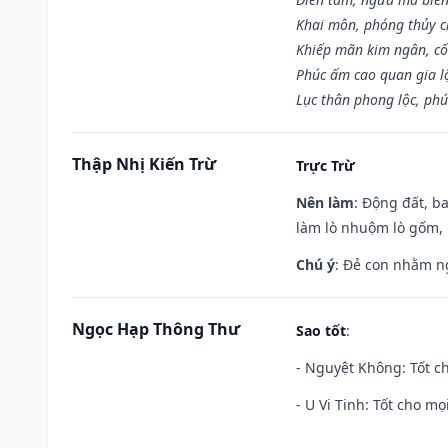
Khai môn, phóng thủy ch
Khiếp mãn kim ngân, c
Phúc ấm cao quan gia lộ
Lục thân phong lộc, phú
Thập Nhị Kiến Trừ
Trực Trừ
Nên làm
: Động đất, b
làm lò nhuộm lò gốm,
Chú ý
: Đẻ con nhằm n
Ngọc Hạp Thông Thư
Sao tốt
:
- Nguyệt Không: Tốt c
- U Vi Tinh: Tốt cho mọi