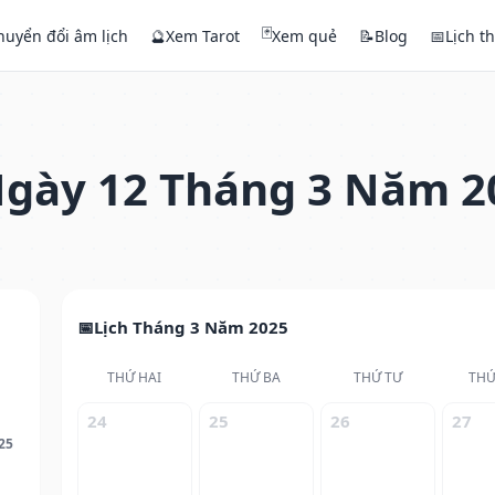
🃏
huyển đổi âm lịch
🔮
Xem Tarot
Xem quẻ
📝
Blog
📅
Lịch t
gày 12 Tháng 3 Năm 2
Lịch Tháng 3 Năm 2025
THỨ HAI
THỨ BA
THỨ TƯ
THỨ
24
25
26
27
25