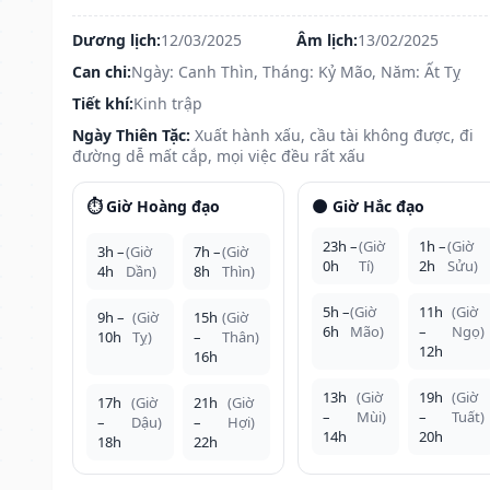
Dương lịch:
12/03/2025
Âm lịch:
13/02/2025
Can chi:
Ngày: Canh Thìn, Tháng: Kỷ Mão, Năm: Ất Tỵ
Tiết khí:
Kinh trập
Ngày Thiên Tặc:
Xuất hành xấu, cầu tài không được, đi
đường dễ mất cắp, mọi việc đều rất xấu
⏱️ Giờ Hoàng đạo
🌑 Giờ Hắc đạo
23h –
(Giờ
1h –
(Giờ
3h –
(Giờ
7h –
(Giờ
0h
Tí)
2h
Sửu)
4h
Dần)
8h
Thìn)
5h –
(Giờ
11h
(Giờ
9h –
(Giờ
15h
(Giờ
6h
Mão)
–
Ngọ)
10h
Tỵ)
–
Thân)
12h
16h
13h
(Giờ
19h
(Giờ
17h
(Giờ
21h
(Giờ
–
Mùi)
–
Tuất)
–
Dậu)
–
Hợi)
14h
20h
18h
22h