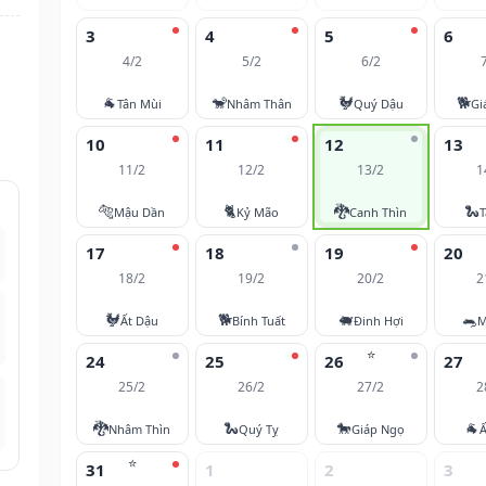
3
4
5
6
4/2
5/2
6/2
🐐
🐒
🐓
🐕
Tân Mùi
Nhâm Thân
Quý Dậu
Gi
10
11
12
13
11/2
12/2
13/2
1
🐅
🐈
🐉
🐍
Mậu Dần
Kỷ Mão
Canh Thìn
T
17
18
19
20
18/2
19/2
20/2
2
🐓
🐕
🐖
🐀
Ất Dậu
Bính Tuất
Đinh Hợi
M
⭐
24
25
26
27
25/2
26/2
27/2
2
🐉
🐍
🐎
🐐
Nhâm Thìn
Quý Tỵ
Giáp Ngọ
Ấ
⭐
31
1
2
3