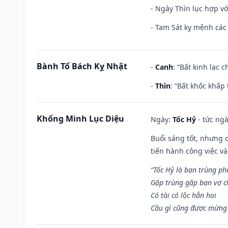
- Ngày Thìn lục hợp vớ
- Tam Sát kỵ mệnh các 
Bành Tổ Bách Kỵ Nhật
-
Canh
: “Bất kinh lạc
-
Thìn
: “Bất khốc khấp
Khổng Minh Lục Diệu
Ngày:
Tốc Hỷ
- tức ngà
Buổi sáng tốt, nhưng 
tiến hành công việc v
“Tốc Hỷ là bạn trùng p
Gặp trùng gặp bạn vợ c
Có tài có lộc hẳn hoi
Cầu gì cũng được mừng 