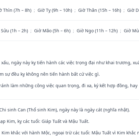
ờ Thìn (7h – 8h)
;
Giờ Tỵ (9h – 10h)
;
Giờ Thân (15h – 16h)
;
Giờ D
 Sửu (1h – 2h)
;
Giờ Mão (5h – 6h)
;
Giờ Ngọ (11h – 12h)
;
Giờ Mù
y xấu, ngày này kỵ tiến hành các việc trọng đại như khai trương, xuấ
ăm sự đều kỵ không nên tiến hành bất cứ việc gì.
Tránh làm những công việc quan trọng, đi xa, ký kết hợp đồng, hay 
Chi sinh Can (Thổ sinh Kim), ngày này là ngày cát (nghĩa nhật).
p Kim, kỵ các tuổi: Giáp Tuất và Mậu Tuất.
 Kim khắc với hành Mộc, ngoại trừ các tuổi: Mậu Tuất vì Kim khắc 