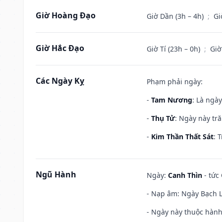
Giờ Hoàng Đạo
Giờ Dần (3h – 4h)
;
Gi
Giờ Hắc Đạo
Giờ Tí (23h – 0h)
;
Giờ
Các Ngày Kỵ
Phạm phải ngày:
-
Tam Nương
: Là ngà
-
Thụ Tử
: Ngày này tr
-
Kim Thần Thất Sát
: 
Ngũ Hành
Ngày:
Canh Thìn
- tức 
- Nạp âm: Ngày Bạch Lạ
- Ngày này thuộc hành