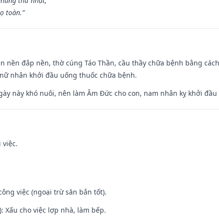
hùng thử nhật,
ọ toàn.”
an nền đắp nền, thờ cúng Táo Thần, cầu thầy chữa bệnh bằng cách
 nữ nhân khởi đầu uống thuốc chữa bệnh.
gày này khó nuôi, nên làm Âm Đức cho con, nam nhân kỵ khởi đầu
 việc.
ông việc (ngoại trừ săn bắn tốt).
: Xấu cho việc lợp nhà, làm bếp.