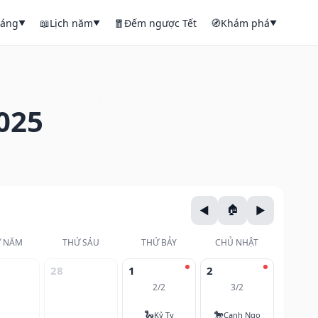
háng
📖
Lịch năm
🧧
Đếm ngược Tết
🧭
Khám phá
▼
▼
▼
025
 NĂM
THỨ SÁU
THỨ BẢY
CHỦ NHẬT
28
1
2
2/2
3/2
🐍
🐎
Kỷ Tỵ
Canh Ngọ