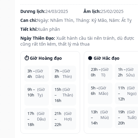
Dương lịch:
24/03/2025
Âm lịch:
25/02/2025
Can chi:
Ngày: Nhâm Thìn, Tháng: Kỷ Mão, Năm: Ất Tỵ
Tiết khí:
Xuân phân
Ngày Thiên Đạo:
Xuất hành cầu tài nên tránh, dù được
cũng rất tốn kém, thất lý mà thua
⏱️ Giờ Hoàng đạo
🌑 Giờ Hắc đạo
23h –
(Giờ
1h –
(Giờ
3h –
(Giờ
7h –
(Giờ
0h
Tí)
2h
Sửu)
4h
Dần)
8h
Thìn)
5h –
(Giờ
11h
(Giờ
9h –
(Giờ
15h
(Giờ
6h
Mão)
–
Ngọ)
10h
Tỵ)
–
Thân)
12h
16h
13h
(Giờ
19h
(Giờ
17h
(Giờ
21h
(Giờ
–
Mùi)
–
Tuất)
–
Dậu)
–
Hợi)
14h
20h
18h
22h