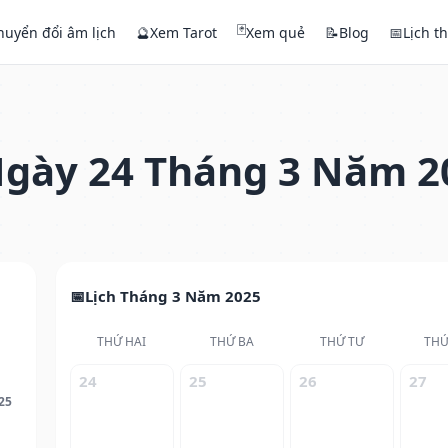
🃏
huyển đổi âm lịch
🔮
Xem Tarot
Xem quẻ
📝
Blog
📅
Lịch t
gày 24 Tháng 3 Năm 2
Lịch Tháng 3 Năm 2025
THỨ HAI
THỨ BA
THỨ TƯ
THỨ
24
25
26
27
25