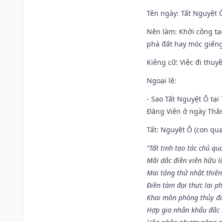
Tên ngày
: Tất Nguyệt 
Nên làm
: Khởi công tạ
phá đất hay móc giếng
Kiêng cữ
: Việc đi thuy
Ngoại lệ
:
- Sao Tất Nguyệt Ô tại
Đăng Viên ở ngày Thân 
Tất: Nguyệt Ô (con quạ
“Tất tinh tạo tác chủ qu
Mãi dắc điền viên hữu lậ
Mai táng thử nhật thiê
Điền tàm đại thực lai p
Khai môn phóng thủy đa 
Hợp gia nhân khẩu đắc 