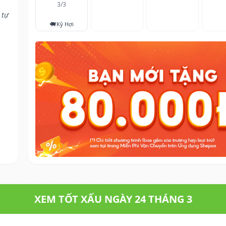
3/3
 tự
🐖
Kỷ Hợi
XEM TỐT XẤU NGÀY 24 THÁNG 3