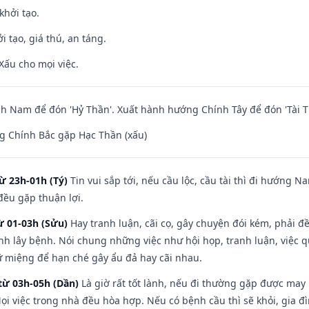
khởi tạo.
i tạo, giá thú, an táng.
Xấu cho mọi việc.
 Nam để đón 'Hỷ Thần'. Xuất hành hướng Chính Tây để đón 'Tài T
g Chính Bắc gặp Hạc Thần (xấu)
ừ 23h-01h (Tý)
Tin vui sắp tới, nếu cầu lộc, cầu tài thì đi hướng 
đều gặp thuận lợi.
ừ 01-03h (Sửu)
Hay tranh luận, cãi cọ, gây chuyện đói kém, phải đ
nh lây bệnh. Nói chung những việc như hội họp, tranh luận, việc q
iữ miệng để hạn ché gây ẩu đả hay cãi nhau.
từ 03h-05h (Dần)
Là giờ rất tốt lành, nếu đi thường gặp được may
ọi việc trong nhà đều hòa hợp. Nếu có bệnh cầu thì sẽ khỏi, gia 