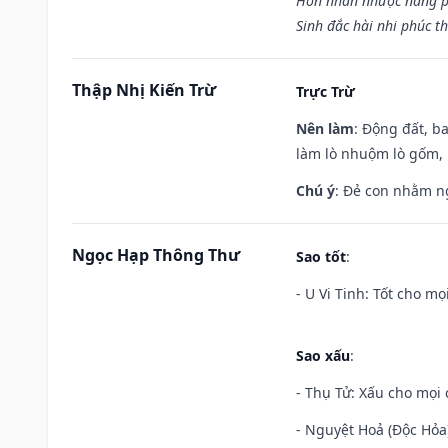
Hôn nhân nhược năng p
Sinh đắc hài nhi phúc th
Thập Nhị Kiến Trừ
Trực Trừ
Nên làm
: Động đất, b
làm lò nhuộm lò gốm,
Chú ý
: Đẻ con nhằm n
Ngọc Hạp Thông Thư
Sao tốt
:
- U Vi Tinh: Tốt cho mọi
Sao xấu
:
- Thụ Tử: Xấu cho mọi c
- Nguyệt Hoả (Độc Hỏa)