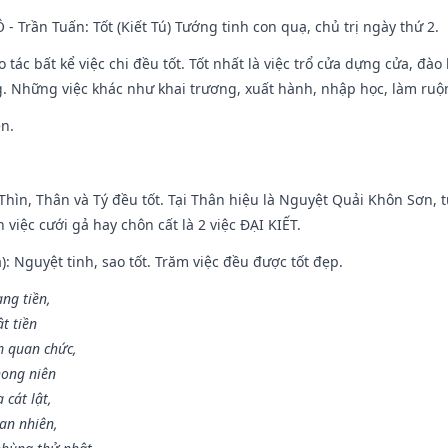
Ô - Trần Tuấn: Tốt (Kiết Tú) Tướng tinh con quạ, chủ trị ngày thứ 2.
o tác bất kể việc chi đều tốt. Tốt nhất là việc trổ cửa dựng cửa, đà
. Những việc khác như khai trương, xuất hành, nhập học, làm ruộn
ền.
 Thìn, Thân và Tý đều tốt. Tại Thân hiệu là Nguyệt Quải Khôn Sơn, t
việc cưới gả hay chôn cất là 2 việc ĐẠI KIẾT.
): Nguyệt tinh, sao tốt. Trăm việc đều được tốt đẹp.
ang tiền,
t tiền
m quan chức,
hong niên
cát lật,
an nhiên,