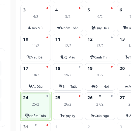
3
4
5
6
4/2
5/2
6/2
🐐
🐒
🐓
🐕
Tân Mùi
Nhâm Thân
Quý Dậu
Gi
10
11
12
13
11/2
12/2
13/2
1
🐅
🐈
🐉
🐍
Mậu Dần
Kỷ Mão
Canh Thìn
T
17
18
19
20
18/2
19/2
20/2
2
🐓
🐕
🐖
🐀
Ất Dậu
Bính Tuất
Đinh Hợi
M
⭐
24
25
26
27
25/2
26/2
27/2
2
🐉
🐍
🐎
🐐
Nhâm Thìn
Quý Tỵ
Giáp Ngọ
Ấ
⭐
31
1
2
3