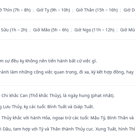
ờ Thìn (7h – 8h)
;
Giờ Tỵ (9h – 10h)
;
Giờ Thân (15h – 16h)
;
Giờ D
 Sửu (1h – 2h)
;
Giờ Mão (5h – 6h)
;
Giờ Ngọ (11h – 12h)
;
Giờ Mù
ăm sự đều kỵ không nên tiến hành bất cứ việc gì.
Tránh làm những công việc quan trọng, đi xa, ký kết hợp đồng, hay 
c Chi khắc Can (Thổ khắc Thủy), là ngày hung (phạt nhật).
Lưu Thủy, kỵ các tuổi: Bính Tuất và Giáp Tuất.
 Thủy khắc với hành Hỏa, ngoại trừ các tuổi: Mậu Tý, Bính Thân 
i Dậu, tam hợp với Tý và Thân thành Thủy cục. Xung Tuất, hình Thì