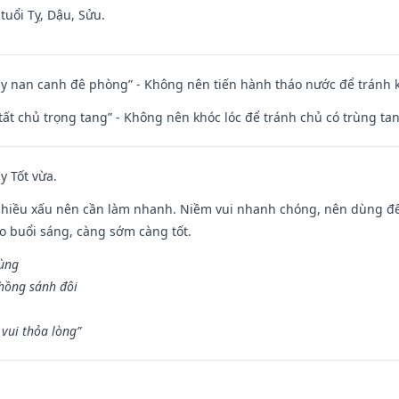
tuổi Tỵ, Dậu, Sửu.
ủy nan canh đê phòng” - Không nên tiến hành tháo nước để tránh
 tất chủ trọng tang” - Không nên khóc lóc để tránh chủ có trùng ta
y Tốt vừa.
chiều xấu nên cần làm nhanh. Niềm vui nhanh chóng, nên dùng để 
ào buổi sáng, càng sớm càng tốt.
hùng
hồng sánh đôi
vui thỏa lòng”