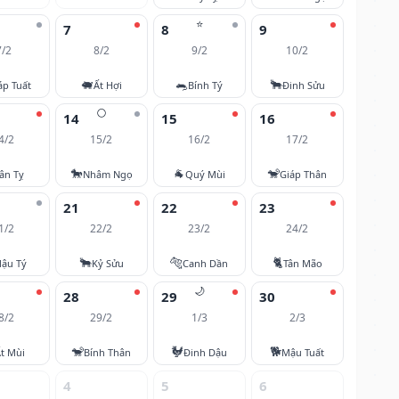
⭐
7
8
9
7/2
8/2
9/2
10/2
🐖
🐀
🐂
áp Tuất
Ất Hợi
Bính Tý
Đinh Sửu
🌕
14
15
16
4/2
15/2
16/2
17/2
🐎
🐐
🐒
ân Tỵ
Nhâm Ngọ
Quý Mùi
Giáp Thân
21
22
23
1/2
22/2
23/2
24/2
🐂
🐅
🐈
ậu Tý
Kỷ Sửu
Canh Dần
Tân Mão
🌙
28
29
30
8/2
29/2
1/3
2/3
🐒
🐓
🐕
t Mùi
Bính Thân
Đinh Dậu
Mậu Tuất
4
5
6