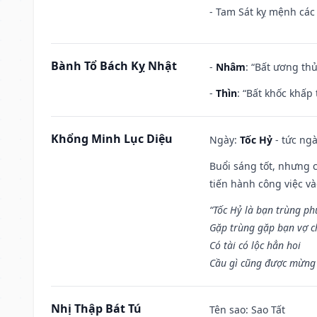
- Tam Sát kỵ mệnh các 
Bành Tổ Bách Kỵ Nhật
-
Nhâm
: “Bất ương th
-
Thìn
: “Bất khốc khấp
Khổng Minh Lục Diệu
Ngày:
Tốc Hỷ
- tức ngà
Buổi sáng tốt, nhưng 
tiến hành công việc v
“Tốc Hỷ là bạn trùng p
Gặp trùng gặp bạn vợ c
Có tài có lộc hẳn hoi
Cầu gì cũng được mừng 
Nhị Thập Bát Tú
Tên sao
: Sao Tất