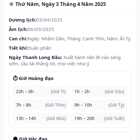
☀️ Thứ Năm, Ngày 3 Tháng 4 Năm 2025
Dương lịch:
03/04/2025
Âm lịch:
06/03/2025
Can chi:
Ngày: Nhâm Dần, Tháng: Canh Thìn, Năm: Ất Tỵ
Tiết khí:
Xuân phân
Ngày Thanh Long Đầu:
Xuất hành nên đi vào sáng
sớm, cầu tài thắng lợi. mọi việc như ý
⏱️ Giờ Hoàng đạo
23h – 0h
(Giờ Tí)
1h – 2h
(Giờ Sửu)
7h – 8h
(Giờ Thìn)
9h – 10h
(Giờ Tỵ)
13h – 14h
(Giờ Mùi)
19h – 20h
(Giờ Tuất)
🌑 Giờ Hắc đạo