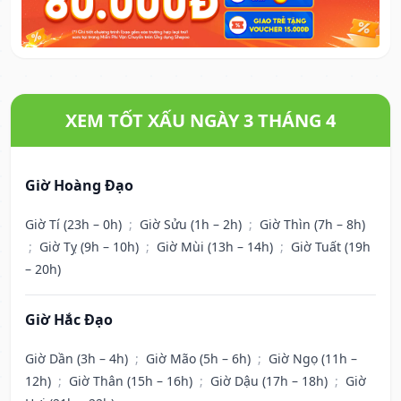
XEM TỐT XẤU NGÀY 3 THÁNG 4
Giờ Hoàng Đạo
Giờ Tí (23h – 0h)
;
Giờ Sửu (1h – 2h)
;
Giờ Thìn (7h – 8h)
;
Giờ Tỵ (9h – 10h)
;
Giờ Mùi (13h – 14h)
;
Giờ Tuất (19h
– 20h)
Giờ Hắc Đạo
Giờ Dần (3h – 4h)
;
Giờ Mão (5h – 6h)
;
Giờ Ngọ (11h –
12h)
;
Giờ Thân (15h – 16h)
;
Giờ Dậu (17h – 18h)
;
Giờ