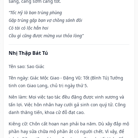
sáng, càng sớm càng tốt.
“Tốc Hỷ là bạn trùng phùng
Gặp trùng gặp bạn vợ chồng sánh đôi
Có tài có lộc hẳn hoi
Cầu gì cũng được mừng vui thỏa lòng”
Nhị Thập Bát Tú
Tên sao
: Sao Giác
Tên ngày
: Giác Mộc Giao - Đặng Vũ: Tốt (Bình Tú) Tướng
tinh con Giao Long, chủ trị ngày thứ 5.
Nên làm
: Mọi việc tạo tác đều đặng được vinh xương và
tấn lợi. Việc hôn nhân hay cưới gả sinh con quý tử. Công
danh thăng tiến, khoa cử đỗ đạt cao.
Kiêng cữ
: Chôn cất hoạn nạn phải ba năm. Dù xây đắp mộ
phần hay sửa chữa mộ phần ắt có người chết. Vì vậy, để