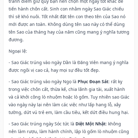
tránh điềm giữ quý bạn nên chọn một ngày tốt khác để
tiến hành chôn cất. Sinh con nhằm ngày Sao Giác chiếu
thì sẽ khó nuôi. Tốt nhất đặt tên con theo tên của Sao nó
mới được an toàn. Không dùng tên sao này có thể dùng
tên Sao của tháng hay của năm cũng mang ý nghĩa tương
đương.
Ngoại lệ
:
- Sao Giác trúng vào ngày Dần là Đăng Viên mang ý nghĩa
được ngôi vị cao cả, hay mọi sự đều tốt đẹp.
- Sao Giác trúng vào ngày Ngọ là
Phục Đoạn Sát
: rất kỵ
trong việc chôn cất, thừa kế, chia lãnh gia tài, xuất hành
và cả khởi công lò nhuộm hoặc lò gốm. Tuy nhiên sao Giác
vào ngày này lại nên làm các việc như lấp hang lỗ, xây
tường, dứt vú trẻ em, làm cầu tiêu, kết dứt điều hung hại.
- Sao Giác trúng ngày Sóc tức là
Diệt Một Nhật
: không
nên làm rượu, làm hành chính, lập lò gốm lò nhuộm cũng