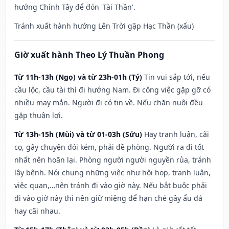
hướng Chính Tây để đón 'Tài Thần'.
Tránh xuất hành hướng Lên Trời gặp Hạc Thần (xấu)
Giờ xuất hành Theo Lý Thuần Phong
Từ 11h-13h (Ngọ) và từ 23h-01h (Tý)
Tin vui sắp tới, nếu
cầu lộc, cầu tài thì đi hướng Nam. Đi công việc gặp gỡ có
nhiều may mắn. Người đi có tin về. Nếu chăn nuôi đều
gặp thuận lợi.
Từ 13h-15h (Mùi) và từ 01-03h (Sửu)
Hay tranh luận, cãi
cọ, gây chuyện đói kém, phải đề phòng. Người ra đi tốt
nhất nên hoãn lại. Phòng người người nguyền rủa, tránh
lây bệnh. Nói chung những việc như hội họp, tranh luận,
việc quan,…nên tránh đi vào giờ này. Nếu bắt buộc phải
đi vào giờ này thì nên giữ miệng để hạn ché gây ẩu đả
hay cãi nhau.