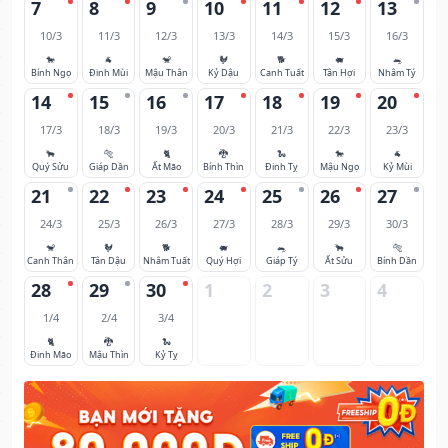
7
8
9
10
11
12
13
10/3
11/3
12/3
13/3
14/3
15/3
16/3
🐎
🐐
🐒
🐓
🐕
🐖
🐀
Bính Ngọ
Đinh Mùi
Mậu Thân
Kỷ Dậu
Canh Tuất
Tân Hợi
Nhâm Tý
14
15
16
17
18
19
20
17/3
18/3
19/3
20/3
21/3
22/3
23/3
🐂
🐅
🐈
🐉
🐍
🐎
🐐
Quý Sửu
Giáp Dần
Ất Mão
Bính Thìn
Đinh Tỵ
Mậu Ngọ
Kỷ Mùi
21
22
23
24
25
26
27
24/3
25/3
26/3
27/3
28/3
29/3
30/3
🐒
🐓
🐕
🐖
🐀
🐂
🐅
Canh Thân
Tân Dậu
Nhâm Tuất
Quý Hợi
Giáp Tý
Ất Sửu
Bính Dần
28
29
30
1
2
3
4
1/4
2/4
3/4
🐈
🐉
🐍
Đinh Mão
Mậu Thìn
Kỷ Tỵ