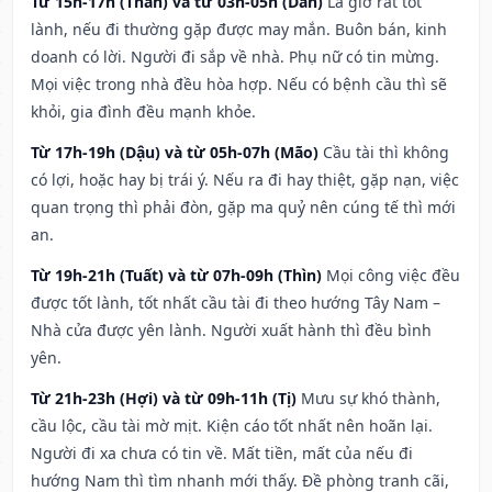
Từ 15h-17h (Thân) và từ 03h-05h (Dần)
Là giờ rất tốt
lành, nếu đi thường gặp được may mắn. Buôn bán, kinh
doanh có lời. Người đi sắp về nhà. Phụ nữ có tin mừng.
Mọi việc trong nhà đều hòa hợp. Nếu có bệnh cầu thì sẽ
khỏi, gia đình đều mạnh khỏe.
Từ 17h-19h (Dậu) và từ 05h-07h (Mão)
Cầu tài thì không
có lợi, hoặc hay bị trái ý. Nếu ra đi hay thiệt, gặp nạn, việc
quan trọng thì phải đòn, gặp ma quỷ nên cúng tế thì mới
an.
Từ 19h-21h (Tuất) và từ 07h-09h (Thìn)
Mọi công việc đều
được tốt lành, tốt nhất cầu tài đi theo hướng Tây Nam –
Nhà cửa được yên lành. Người xuất hành thì đều bình
yên.
Từ 21h-23h (Hợi) và từ 09h-11h (Tị)
Mưu sự khó thành,
cầu lộc, cầu tài mờ mịt. Kiện cáo tốt nhất nên hoãn lại.
Người đi xa chưa có tin về. Mất tiền, mất của nếu đi
hướng Nam thì tìm nhanh mới thấy. Đề phòng tranh cãi,