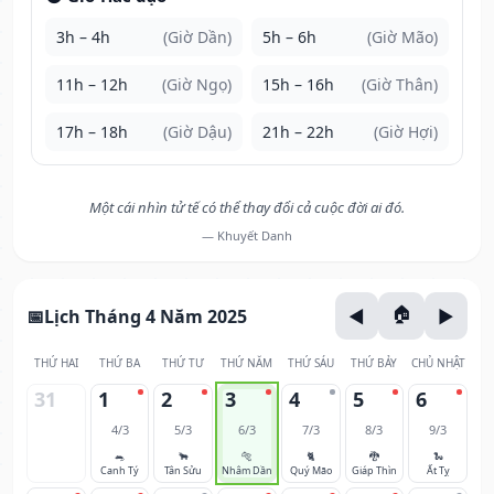
3h – 4h
(Giờ Dần)
5h – 6h
(Giờ Mão)
11h – 12h
(Giờ Ngọ)
15h – 16h
(Giờ Thân)
17h – 18h
(Giờ Dậu)
21h – 22h
(Giờ Hợi)
Một cái nhìn tử tế có thể thay đổi cả cuộc đời ai đó.
— Khuyết Danh
Lịch Tháng 4 Năm 2025
THỨ HAI
THỨ BA
THỨ TƯ
THỨ NĂM
THỨ SÁU
THỨ BẢY
CHỦ NHẬT
31
1
2
3
4
5
6
4/3
5/3
6/3
7/3
8/3
9/3
🐀
🐂
🐅
🐈
🐉
🐍
Canh Tý
Tân Sửu
Nhâm Dần
Quý Mão
Giáp Thìn
Ất Tỵ