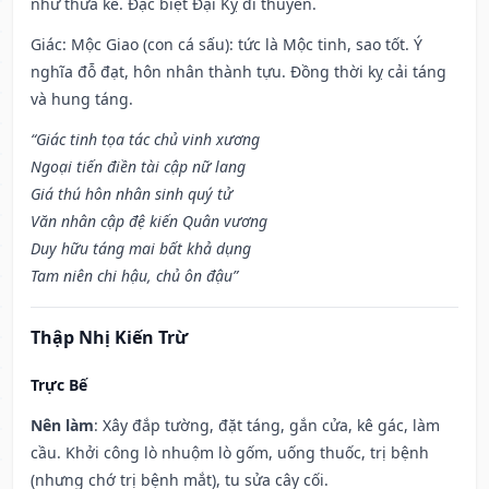
như thừa kế. Đặc biệt Đại Kỵ đi thuyền.
Giác: Mộc Giao (con cá sấu): tức là Mộc tinh, sao tốt. Ý
nghĩa đỗ đạt, hôn nhân thành tựu. Đồng thời kỵ cải táng
và hung táng.
“Giác tinh tọa tác chủ vinh xương
Ngoại tiến điền tài cập nữ lang
Giá thú hôn nhân sinh quý tử
Văn nhân cập đệ kiến Quân vương
Duy hữu táng mai bất khả dụng
Tam niên chi hậu, chủ ôn đậu”
Thập Nhị Kiến Trừ
Trực Bế
Nên làm
: Xây đắp tường, đặt táng, gắn cửa, kê gác, làm
cầu. Khởi công lò nhuộm lò gốm, uống thuốc, trị bệnh
(nhưng chớ trị bệnh mắt), tu sửa cây cối.