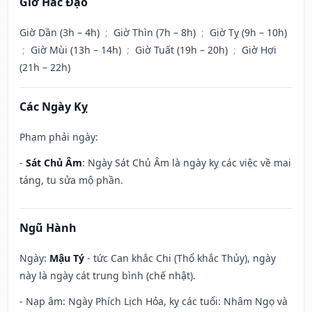
Giờ Hắc Đạo
Giờ Dần (3h – 4h)
;
Giờ Thìn (7h – 8h)
;
Giờ Tỵ (9h – 10h)
;
Giờ Mùi (13h – 14h)
;
Giờ Tuất (19h – 20h)
;
Giờ Hợi
(21h – 22h)
Các Ngày Kỵ
Phạm phải ngày:
-
Sát Chủ Âm
: Ngày Sát Chủ Âm là ngày kỵ các việc về mai
táng, tu sửa mộ phần.
Ngũ Hành
Ngày:
Mậu Tý
- tức Can khắc Chi (Thổ khắc Thủy), ngày
này là ngày cát trung bình (chế nhật).
- Nạp âm: Ngày Phích Lịch Hỏa, kỵ các tuổi: Nhâm Ngọ và