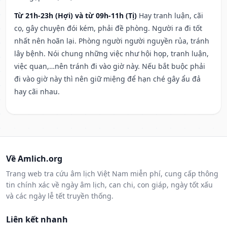
Từ 21h-23h (Hợi) và từ 09h-11h (Tị)
Hay tranh luận, cãi
cọ, gây chuyện đói kém, phải đề phòng. Người ra đi tốt
nhất nên hoãn lại. Phòng người người nguyền rủa, tránh
lây bệnh. Nói chung những việc như hội họp, tranh luận,
việc quan,…nên tránh đi vào giờ này. Nếu bắt buộc phải
đi vào giờ này thì nên giữ miệng để hạn ché gây ẩu đả
hay cãi nhau.
Về Amlich.org
Trang web tra cứu âm lịch Việt Nam miễn phí, cung cấp thông
tin chính xác về ngày âm lịch, can chi, con giáp, ngày tốt xấu
và các ngày lễ tết truyền thống.
Liên kết nhanh