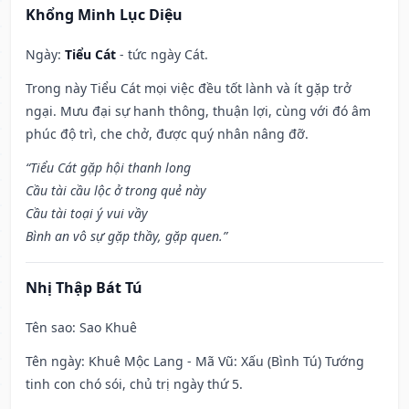
Khổng Minh Lục Diệu
Ngày:
Tiểu Cát
- tức ngày Cát.
Trong này Tiểu Cát mọi việc đều tốt lành và ít gặp trở
ngại. Mưu đại sự hanh thông, thuận lợi, cùng với đó âm
phúc độ trì, che chở, được quý nhân nâng đỡ.
“Tiểu Cát gặp hội thanh long
Cầu tài cầu lộc ở trong quẻ này
Cầu tài toại ý vui vầy
Bình an vô sự gặp thầy, gặp quen.”
Nhị Thập Bát Tú
Tên sao
: Sao Khuê
Tên ngày
: Khuê Mộc Lang - Mã Vũ: Xấu (Bình Tú) Tướng
tinh con chó sói, chủ trị ngày thứ 5.