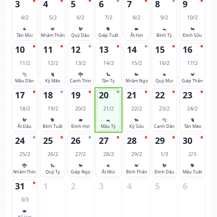
3
4
5
6
7
8
9
4/2
5/2
6/2
7/2
8/2
9/2
10/2
🐐
🐒
🐓
🐕
🐖
🐀
🐂
Tân Mùi
Nhâm Thân
Quý Dậu
Giáp Tuất
Ất Hợi
Bính Tý
Đinh Sửu
10
11
12
13
14
15
16
11/2
12/2
13/2
14/2
15/2
16/2
17/2
🐅
🐈
🐉
🐍
🐎
🐐
🐒
Mậu Dần
Kỷ Mão
Canh Thìn
Tân Tỵ
Nhâm Ngọ
Quý Mùi
Giáp Thân
17
18
19
20
21
22
23
18/2
19/2
20/2
21/2
22/2
23/2
24/2
🐓
🐕
🐖
🐀
🐂
🐅
🐈
Ất Dậu
Bính Tuất
Đinh Hợi
Mậu Tý
Kỷ Sửu
Canh Dần
Tân Mão
24
25
26
27
28
29
30
25/2
26/2
27/2
28/2
29/2
1/3
2/3
🐉
🐍
🐎
🐐
🐒
🐓
🐕
Nhâm Thìn
Quý Tỵ
Giáp Ngọ
Ất Mùi
Bính Thân
Đinh Dậu
Mậu Tuất
31
1
2
3
4
5
6
3/3
🐖