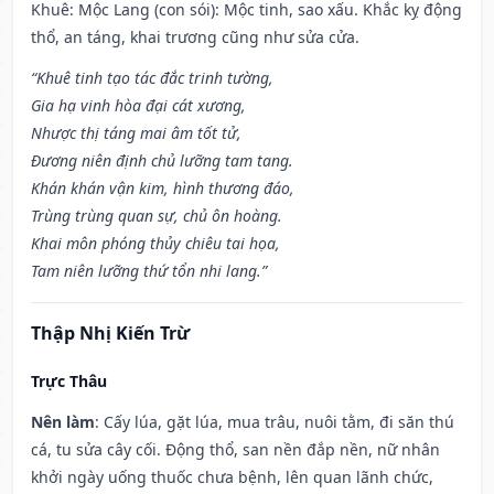
Khuê: Mộc Lang (con sói): Mộc tinh, sao xấu. Khắc kỵ động
thổ, an táng, khai trương cũng như sửa cửa.
“Khuê tinh tạo tác đắc trinh tường,
Gia hạ vinh hòa đại cát xương,
Nhược thị táng mai âm tốt tử,
Đương niên định chủ lưỡng tam tang.
Khán khán vận kim, hình thương đáo,
Trùng trùng quan sự, chủ ôn hoàng.
Khai môn phóng thủy chiêu tai họa,
Tam niên lưỡng thứ tổn nhi lang.”
Thập Nhị Kiến Trừ
Trực Thâu
Nên làm
: Cấy lúa, gặt lúa, mua trâu, nuôi tằm, đi săn thú
cá, tu sửa cây cối. Động thổ, san nền đắp nền, nữ nhân
khởi ngày uống thuốc chưa bệnh, lên quan lãnh chức,