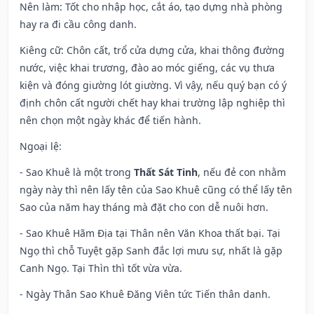
Nên làm
: Tốt cho nhập học, cắt áo, tạo dựng nhà phòng
hay ra đi cầu công danh.
Kiêng cữ
: Chôn cất, trổ cửa dựng cửa, khai thông đường
nước, việc khai trương, đào ao móc giếng, các vụ thưa
kiện và đóng giường lót giường. Vì vậy, nếu quý bạn có ý
định chôn cất người chết hay khai trường lập nghiệp thì
nên chọn một ngày khác để tiến hành.
Ngoại lệ
:
- Sao Khuê là một trong
Thất Sát Tinh
, nếu đẻ con nhằm
ngày này thì nên lấy tên của Sao Khuê cũng có thể lấy tên
Sao của năm hay tháng mà đặt cho con dễ nuôi hơn.
- Sao Khuê Hãm Địa tại Thân nên Văn Khoa thất bại. Tại
Ngọ thì chỗ Tuyệt gặp Sanh đắc lợi mưu sự, nhất là gặp
Canh Ngọ. Tại Thìn thì tốt vừa vừa.
- Ngày Thân Sao Khuê Đăng Viên tức Tiến thân danh.