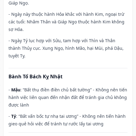
Giáp Ngọ.
- Ngày này thuộc hành Hỏa khắc với hành Kim, ngoại trừ
các tuổi: Nhâm Thân và Giáp Ngọ thuộc hành Kim không
sợ Hỏa.
- Ngày Tý lục hợp với Sửu, tam hợp với Thìn và Thân
thành Thủy cục. Xung Ngọ, hình Mão, hại Mùi, phá Dậu,
tuyệt Tỵ.
Bành Tổ Bách Kỵ Nhật
-
Mậu
: “Bất thụ điền điền chủ bất tường” - Không nên tiến
hành việc liên quan đến nhận đất để tránh gia chủ không
được lành
-
Tý
: “Bất vấn bốc tự nhạ tai ương” - Không nên tiến hành
gieo quẻ hỏi việc để tránh tự rước lấy tai ương