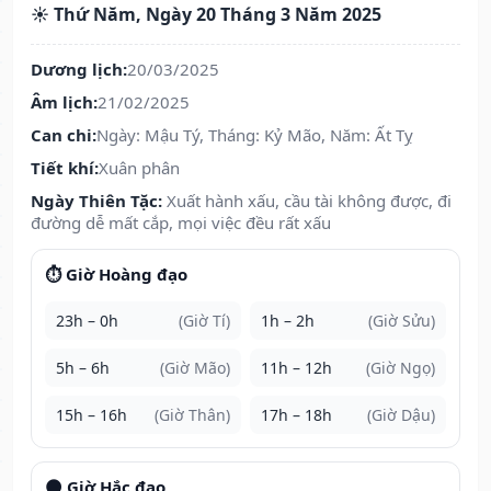
☀️ Thứ Năm, Ngày 20 Tháng 3 Năm 2025
Dương lịch:
20/03/2025
Âm lịch:
21/02/2025
Can chi:
Ngày: Mậu Tý, Tháng: Kỷ Mão, Năm: Ất Tỵ
Tiết khí:
Xuân phân
Ngày Thiên Tặc:
Xuất hành xấu, cầu tài không được, đi
đường dễ mất cắp, mọi việc đều rất xấu
⏱️ Giờ Hoàng đạo
23h – 0h
(Giờ Tí)
1h – 2h
(Giờ Sửu)
5h – 6h
(Giờ Mão)
11h – 12h
(Giờ Ngọ)
15h – 16h
(Giờ Thân)
17h – 18h
(Giờ Dậu)
🌑 Giờ Hắc đạo