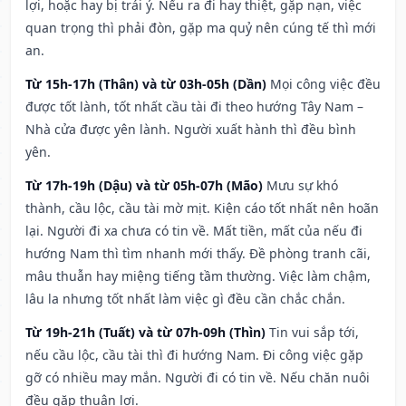
lợi, hoặc hay bị trái ý. Nếu ra đi hay thiệt, gặp nạn, việc
quan trọng thì phải đòn, gặp ma quỷ nên cúng tế thì mới
an.
Từ 15h-17h (Thân) và từ 03h-05h (Dần)
Mọi công việc đều
được tốt lành, tốt nhất cầu tài đi theo hướng Tây Nam –
Nhà cửa được yên lành. Người xuất hành thì đều bình
yên.
Từ 17h-19h (Dậu) và từ 05h-07h (Mão)
Mưu sự khó
thành, cầu lộc, cầu tài mờ mịt. Kiện cáo tốt nhất nên hoãn
lại. Người đi xa chưa có tin về. Mất tiền, mất của nếu đi
hướng Nam thì tìm nhanh mới thấy. Đề phòng tranh cãi,
mâu thuẫn hay miệng tiếng tầm thường. Việc làm chậm,
lâu la nhưng tốt nhất làm việc gì đều cần chắc chắn.
Từ 19h-21h (Tuất) và từ 07h-09h (Thìn)
Tin vui sắp tới,
nếu cầu lộc, cầu tài thì đi hướng Nam. Đi công việc gặp
gỡ có nhiều may mắn. Người đi có tin về. Nếu chăn nuôi
đều gặp thuận lợi.