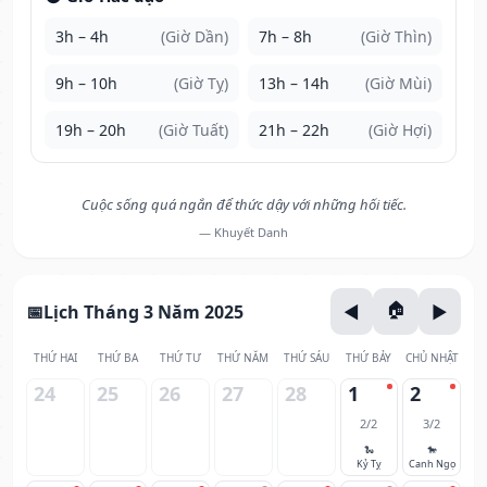
3h – 4h
(Giờ Dần)
7h – 8h
(Giờ Thìn)
9h – 10h
(Giờ Tỵ)
13h – 14h
(Giờ Mùi)
19h – 20h
(Giờ Tuất)
21h – 22h
(Giờ Hợi)
Cuộc sống quá ngắn để thức dậy với những hối tiếc.
— Khuyết Danh
Lịch Tháng 3 Năm 2025
THỨ HAI
THỨ BA
THỨ TƯ
THỨ NĂM
THỨ SÁU
THỨ BẢY
CHỦ NHẬT
24
25
26
27
28
1
2
2/2
3/2
🐍
🐎
Kỷ Tỵ
Canh Ngọ